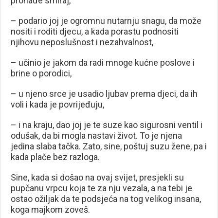
pronađe smiraj,
– podario joj je ogromnu nutarnju snagu, da može
nositi i roditi djecu, a kada porastu podnositi
njihovu neposlušnost i nezahvalnost,
– učinio je jakom da radi mnoge kućne poslove i
brine o porodici,
– u njeno srce je usadio ljubav prema djeci, da ih
voli i kada je povrijeđuju,
– i na kraju, dao joj je te suze kao sigurosni ventil i
odušak, da bi mogla nastavi život. To je njena
jedina slaba tačka. Zato, sine, poštuj suzu žene, pa i
kada plače bez razloga.
Sine, kada si došao na ovaj svijet, presjekli su
pupčanu vrpcu koja te za nju vezala, a na tebi je
ostao ožiljak da te podsjeća na tog velikog insana,
koga majkom zoveš.