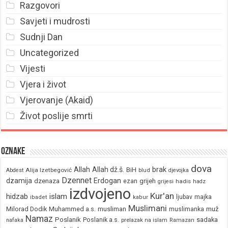
Razgovori
Savjeti i mudrosti
Sudnji Dan
Uncategorized
Vijesti
Vjera i život
Vjerovanje (Akaid)
Život poslije smrti
Oznake
dova
brak
Allah
Allah dž.š.
BiH
Alija Izetbegović
Abdest
blud
djevojka
Dzennet
Erdogan
dzamija
dzenaza
ezan
grijeh
hadis
grijesi
hadz
izdvojeno
Kur'an
hidzab
islam
majka
ljubav
ibadet
kabur
Muslimani
Milorad Dodik
Muhammed a.s.
musliman
muž
muslimanka
Namaz
Poslanik
Poslanik a.s.
sadaka
nafaka
prelazak na islam
Ramazan