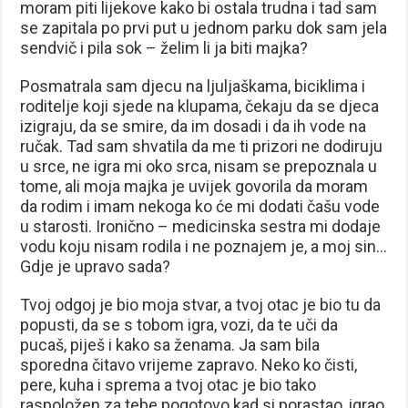
moram piti lijekove kako bi ostala trudna i tad sam
se zapitala po prvi put u jednom parku dok sam jela
sendvič i pila sok – želim li ja biti majka?
Posmatrala sam djecu na ljuljaškama, biciklima i
roditelje koji sjede na klupama, čekaju da se djeca
izigraju, da se smire, da im dosadi i da ih vode na
ručak. Tad sam shvatila da me ti prizori ne dodiruju
u srce, ne igra mi oko srca, nisam se prepoznala u
tome, ali moja majka je uvijek govorila da moram
da rodim i imam nekoga ko će mi dodati čašu vode
u starosti. Ironično – medicinska sestra mi dodaje
vodu koju nisam rodila i ne poznajem je, a moj sin…
Gdje je upravo sada?
Tvoj odgoj je bio moja stvar, a tvoj otac je bio tu da
popusti, da se s tobom igra, vozi, da te uči da
pucaš, piješ i kako sa ženama. Ja sam bila
sporedna čitavo vrijeme zapravo. Neko ko čisti,
pere, kuha i sprema a tvoj otac je bio tako
raspoložen za tebe pogotovo kad si porastao, igrao