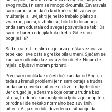
svog muža, i nisam se mnogo dvoumila. Zavaravala
sam samu sebe da ću kod kuće raditi za svoje
mušterije, ali uvijek ti je nešto trebalo, plakao si,
zvao me, pao si, razbolio se, bilo bi ti dosadno, a
onda sam odustala od svega i posvetila se tebi. Da
sam te barem odgajila kako treba. Gdje sam
pogriješila?
Sad na samrti mislim da je prva greška vezana za
tebe kao i sve ostale greške bila u meni. Sjećam se
kad sam odlučila da zaista želim dijete. Nisam te
htjela iz ljubavi moram priznati.
Prvo sam mislila kako ćeš doći kao dar od Boga, a
tada su krenuli problemi jer nisam ostajala trudna i
onda sam dovela u pitanje da li želim dijete ili ne.
Jer drugačije je ženama koje ostanu trudne bez
stresa, trudnoća kao posljedica ljubavi je neupitna,
prirodna i ide nekako normalno bez suvišnih
pitanja. Ali ja sam bila dovedena u situaciju da