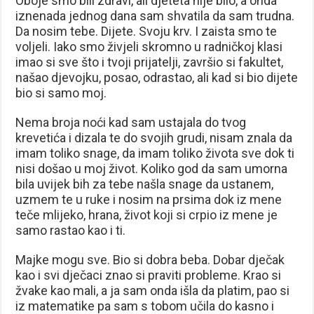
Oboje smo bili zdravi, ali djeteta nije bilo, a onda
iznenada jednog dana sam shvatila da sam trudna.
Da nosim tebe. Dijete. Svoju krv. I zaista smo te
voljeli. Iako smo živjeli skromno u radničkoj klasi
imao si sve što i tvoji prijatelji, završio si fakultet,
našao djevojku, posao, odrastao, ali kad si bio dijete
bio si samo moj.
Nema broja noći kad sam ustajala do tvog
krevetića i dizala te do svojih grudi, nisam znala da
imam toliko snage, da imam toliko života sve dok ti
nisi došao u moj život. Koliko god da sam umorna
bila uvijek bih za tebe našla snage da ustanem,
uzmem te u ruke i nosim na prsima dok iz mene
teče mlijeko, hrana, život koji si crpio iz mene je
samo rastao kao i ti.
Majke mogu sve. Bio si dobra beba. Dobar dječak
kao i svi dječaci znao si praviti probleme. Krao si
žvake kao mali, a ja sam onda išla da platim, pao si
iz matematike pa sam s tobom učila do kasno i