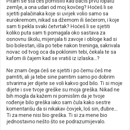
Pitam se šta ćeš pomisliti kad baciš prvu lopatu
zemlje, a ona udari od moj kovčeg? Hoćeš li se
sjetiti palačinaka koje si uvijek volio samo sa
eurokremom, nikad sa džemom ili šećerom, i koje
sam ti pekla svaki četvrtak? Hoćeš li se sjetiti
koliko puta sam ti pomagala oko sastava za
osnovnu školu, mijenjala ti zavoje i obloge kad si
bio bolestan, išla po tebe nakon treninga, sakrivala
novac od tvog oca da poklonim tebi, čekala te sa
kafom ili čajem kad se vratiš iz izlaska…?
Ne znam čega ćeš se sjetiti i po čemu ćeš me
pamtiti, ali ja tebe sine pamtim samo po dobrim
stvarima jer dijete se voli kakvo god bilo. Ti si moje
dijete i sve tvoje greške su moja greška. Nikad ne
bih mogla da kažem ni pomislim da je tvoje
rođenje bilo greška iako sam čula kako sestre
komentarišu da si nikakav čovjek, loš sin, đubre…
Ti za mene nisi bio greška. Ti si za mene bio
jednostavno nešto što se podrazumijevalo.