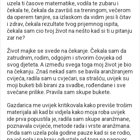
uzela ti časove matematike, vodila te zubaru i
čekala te, čekala da završiš sa treningom, večerom
da operem tanjire, sa izlaskom da vidim jesi li čitav
i zdrav, čekala rezultate tvog prijemnog ispita,
čekala sam cio tvoj život na nešto kad si ti u pitanju
zar ne?
Život majke se svede na čekanje. Čekala sam da
zatrudnim, rodim, odgojim i stvorim čovjeka od
svog djeteta. A između svega toga moj život je bio
na čekanju. Znaš nekad sam se bavila aranžiranjem
cvijeća, radila sam u cvjećari, sa strašću, uvijek su
moji buketi bili birani za svadbe, rođendane i sve
svečane prilike. Pravila sam skupe bukete.
Gazdarica me uvijek kritikovala kako previše trošim
materijala ali kad bi vidjela kako moja roba uvijek
ide prva popustila je, radila sam skupe aranžmane,
poznavala cvijeće, metode rada i vrste aranžmana.
Onda sam uzela pola godine pauze kad si se rodio,
pa još pola i na kraju odustala od toga na nagovor