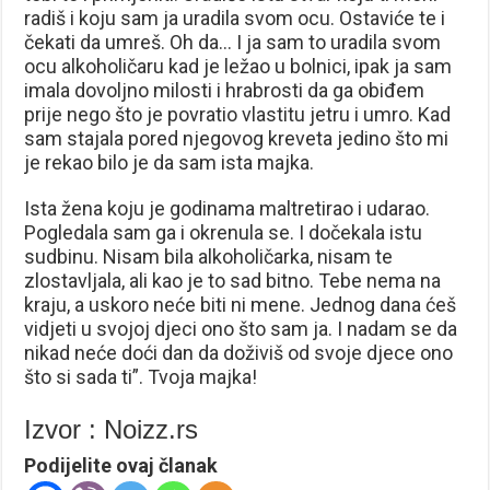
radiš i koju sam ja uradila svom ocu. Ostaviće te i
čekati da umreš. Oh da… I ja sam to uradila svom
ocu alkoholičaru kad je ležao u bolnici, ipak ja sam
imala dovoljno milosti i hrabrosti da ga obiđem
prije nego što je povratio vlastitu jetru i umro. Kad
sam stajala pored njegovog kreveta jedino što mi
je rekao bilo je da sam ista majka.
Ista žena koju je godinama maltretirao i udarao.
Pogledala sam ga i okrenula se. I dočekala istu
sudbinu. Nisam bila alkoholičarka, nisam te
zlostavljala, ali kao je to sad bitno. Tebe nema na
kraju, a uskoro neće biti ni mene. Jednog dana ćeš
vidjeti u svojoj djeci ono što sam ja. I nadam se da
nikad neće doći dan da doživiš od svoje djece ono
što si sada ti”. Tvoja majka!
Izvor : Noizz.rs
Podijelite ovaj članak