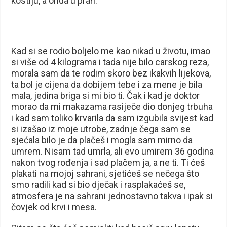
kostiju, a onda u prah.
Kad si se rodio boljelo me kao nikad u životu, imao
si više od 4 kilograma i tada nije bilo carskog reza,
morala sam da te rodim skoro bez ikakvih lijekova,
ta bol je cijena da dobijem tebe i za mene je bila
mala, jedina briga si mi bio ti. Čak i kad je doktor
morao da mi makazama rasiječe dio donjeg trbuha
i kad sam toliko krvarila da sam izgubila svijest kad
si izašao iz moje utrobe, zadnje čega sam se
sjećala bilo je da plačeš i mogla sam mirno da
umrem. Nisam tad umrla, ali evo umirem 36 godina
nakon tvog rođenja i sad plačem ja, a ne ti. Ti ćeš
plakati na mojoj sahrani, sjetićeš se nečega što
smo radili kad si bio dječak i rasplakaćeš se,
atmosfera je na sahrani jednostavno takva i ipak si
čovjek od krvi i mesa.