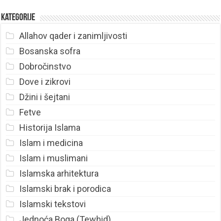
Kategorije
Allahov qader i zanimljivosti
Bosanska sofra
Dobročinstvo
Dove i zikrovi
Džini i šejtani
Fetve
Historija Islama
Islam i medicina
Islam i muslimani
Islamska arhitektura
Islamski brak i porodica
Islamski tekstovi
Jednoća Boga (Tewhid)