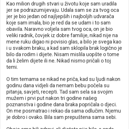
Kao milion drugih stvari u životu koje sam uradila
jer se podrazumijevaju. Udala sam se za tvog oca
jer je bio jedan od najljepših i najboljih udvarača
koje sam imala, bio je red da se udam i to sam
obavila. Naravno voljela sam tvog oca, on je bio
veliki radnik, čovjek iz dobre familije, nikad nije na
mene ruku digao ni povisio glas, a bilo je svega kao
i u svakom braku, a kad sam sklopila brak logično je
bilo da rodim i dijete. Nisam mislila uopšte o tome
da li želim dijete ili ne. Nikad nismo pričali o toj
temi.
O tim temama se nikad ne priča, kad su ljudi nakon
godinu dana vidjeli da nemam bebu počela su
pitanja, savjeti, recepti. Tad sam sela sa svojim
mužem i prvi put nakon tri godine našeg
poznanstva i godine dana braka popričala o djeci.
On me posmatrao i rekao da sama odlučim. Njemu
je dobro i ovako. Bila sam prepuštena sama sebi.