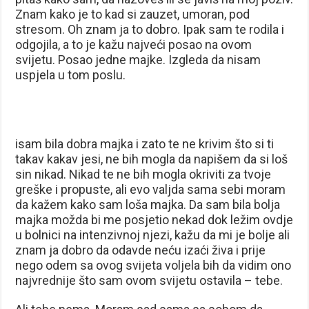
Znam kako je to kad si zauzet, umoran, pod
stresom. Oh znam ja to dobro. Ipak sam te rodila i
odgojila, a to je kažu najveći posao na ovom
svijetu. Posao jedne majke. Izgleda da nisam
uspjela u tom poslu.
isam bila dobra majka i zato te ne krivim što si ti
takav kakav jesi, ne bih mogla da napišem da si loš
sin nikad. Nikad te ne bih mogla okriviti za tvoje
greške i propuste, ali evo valjda sama sebi moram
da kažem kako sam loša majka. Da sam bila bolja
majka možda bi me posjetio nekad dok ležim ovdje
u bolnici na intenzivnoj njezi, kažu da mi je bolje ali
znam ja dobro da odavde neću izaći živa i prije
nego odem sa ovog svijeta voljela bih da vidim ono
najvrednije što sam ovom svijetu ostavila – tebe.