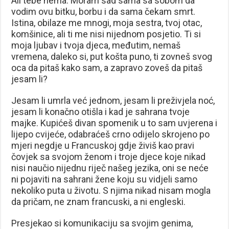
Ali tebe nema. Moram sad sama sa sobom da
vodim ovu bitku, borbu i da sama čekam smrt.
Istina, obilaze me mnogi, moja sestra, tvoj otac,
komšinice, ali ti me nisi nijednom posjetio. Ti si
moja ljubav i tvoja djeca, međutim, nemaš
vremena, daleko si, put košta puno, ti zovneš svog
oca da pitaš kako sam, a zapravo zoveš da pitaš
jesam li?
Jesam li umrla već jednom, jesam li preživjela noć,
jesam li konačno otišla i kad je sahrana tvoje
majke. Kupićeš divan spomenik u to sam uvjerena i
lijepo cvijeće, odabraćeš crno odijelo skrojeno po
mjeri negdje u Francuskoj gdje živiš kao pravi
čovjek sa svojom ženom i troje djece koje nikad
nisi naučio nijednu riječ našeg jezika, oni se neće
ni pojaviti na sahrani žene koju su vidjeli samo
nekoliko puta u životu. S njima nikad nisam mogla
da pričam, ne znam francuski, a ni engleski.
Presjekao si komunikaciju sa svojim genima,