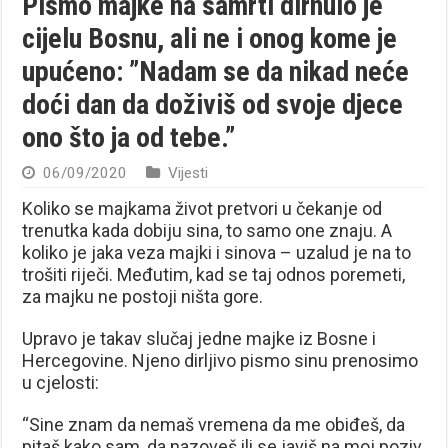
Pismo majke na samrti dirnulo je
cijelu Bosnu, ali ne i onog kome je
upućeno: ”Nadam se da nikad neće
doći dan da doživiš od svoje djece
ono što ja od tebe.”
06/09/2020
Vijesti
Koliko se majkama život pretvori u čekanje od
trenutka kada dobiju sina, to samo one znaju. A
koliko je jaka veza majki i sinova – uzalud je na to
trošiti riječi. Međutim, kad se taj odnos poremeti,
za majku ne postoji ništa gore.
Upravo je takav slučaj jedne majke iz Bosne i
Hercegovine. Njeno dirljivo pismo sinu prenosimo
u cjelosti:
“Sine znam da nemaš vremena da me obiđeš, da
pitaš kako sam, da nazoveš ili se javiš na moj poziv.