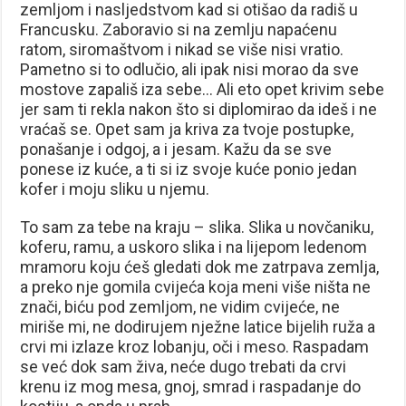
zemljom i nasljedstvom kad si otišao da radiš u
Francusku. Zaboravio si na zemlju napaćenu
ratom, siromaštvom i nikad se više nisi vratio.
Pametno si to odlučio, ali ipak nisi morao da sve
mostove zapališ iza sebe… Ali eto opet krivim sebe
jer sam ti rekla nakon što si diplomirao da ideš i ne
vraćaš se. Opet sam ja kriva za tvoje postupke,
ponašanje i odgoj, a i jesam. Kažu da se sve
ponese iz kuće, a ti si iz svoje kuće ponio jedan
kofer i moju sliku u njemu.
To sam za tebe na kraju – slika. Slika u novčaniku,
koferu, ramu, a uskoro slika i na lijepom ledenom
mramoru koju ćeš gledati dok me zatrpava zemlja,
a preko nje gomila cvijeća koja meni više ništa ne
znači, biću pod zemljom, ne vidim cvijeće, ne
miriše mi, ne dodirujem nježne latice bijelih ruža a
crvi mi izlaze kroz lobanju, oči i meso. Raspadam
se već dok sam živa, neće dugo trebati da crvi
krenu iz mog mesa, gnoj, smrad i raspadanje do