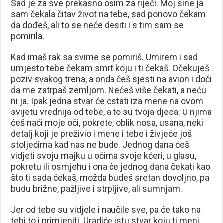
Sad je za sve prekasno osim za riječi. Moj sine ja
sam čekala čitav život na tebe, sad ponovo čekam
da dođeš, ali to se neće desiti i s tim sam se
pomirila.
Kad imaš rak sa svime se pomiriš. Umirem i sad
umjesto tebe čekam smrt koju i ti čekaš. Očekuješ
poziv svakog trena, a onda ćeš sjesti na avion i doći
da me zatrpaš zemljom. Nećeš više čekati, a neću
ni ja. Ipak jedna stvar će ostati iza mene na ovom
svijetu vrednija od tebe, a to su tvoja djeca. U njima
ćeš naći moje oči, pokrete, oblik nosa, usana, neki
detalj koji je preživio i mene i tebe i živjeće još
stoljećima kad nas ne bude. Jednog dana ćeš
vidjeti svoju majku u očima svoje kćeri, u glasu,
pokretu ili osmjehu i ona će jednog dana čekati kao
što ti sada čekaš, možda budeš sretan dovoljno, pa
budu brižne, pažljive i strpljive, ali sumnjam.
Jer od tebe su vidjele i naučile sve, pa će tako na
tebi to i primjeniti. Uradiće istu stvar koju ti meni