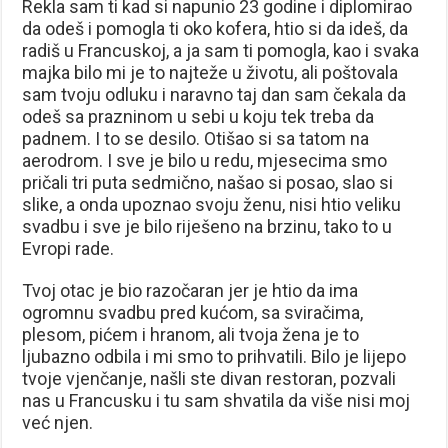
Rekla sam ti kad si napunio 23 godine i diplomirao
da odeš i pomogla ti oko kofera, htio si da ideš, da
radiš u Francuskoj, a ja sam ti pomogla, kao i svaka
majka bilo mi je to najteže u životu, ali poštovala
sam tvoju odluku i naravno taj dan sam čekala da
odeš sa prazninom u sebi u koju tek treba da
padnem. I to se desilo. Otišao si sa tatom na
aerodrom. I sve je bilo u redu, mjesecima smo
pričali tri puta sedmično, našao si posao, slao si
slike, a onda upoznao svoju ženu, nisi htio veliku
svadbu i sve je bilo riješeno na brzinu, tako to u
Evropi rade.
Tvoj otac je bio razočaran jer je htio da ima
ogromnu svadbu pred kućom, sa sviračima,
plesom, pićem i hranom, ali tvoja žena je to
ljubazno odbila i mi smo to prihvatili. Bilo je lijepo
tvoje vjenčanje, našli ste divan restoran, pozvali
nas u Francusku i tu sam shvatila da više nisi moj
već njen.