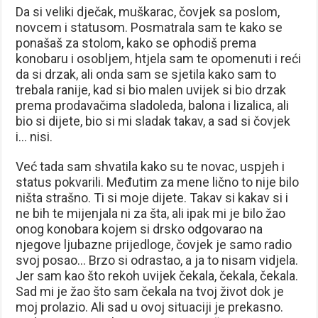
Da si veliki dječak, muškarac, čovjek sa poslom,
novcem i statusom. Posmatrala sam te kako se
ponašaš za stolom, kako se ophodiš prema
konobaru i osobljem, htjela sam te opomenuti i reći
da si drzak, ali onda sam se sjetila kako sam to
trebala ranije, kad si bio malen uvijek si bio drzak
prema prodavačima sladoleda, balona i lizalica, ali
bio si dijete, bio si mi sladak takav, a sad si čovjek
i… nisi.
Već tada sam shvatila kako su te novac, uspjeh i
status pokvarili. Međutim za mene lično to nije bilo
ništa strašno. Ti si moje dijete. Takav si kakav si i
ne bih te mijenjala ni za šta, ali ipak mi je bilo žao
onog konobara kojem si drsko odgovarao na
njegove ljubazne prijedloge, čovjek je samo radio
svoj posao… Brzo si odrastao, a ja to nisam vidjela.
Jer sam kao što rekoh uvijek čekala, čekala, čekala.
Sad mi je žao što sam čekala na tvoj život dok je
moj prolazio. Ali sad u ovoj situaciji je prekasno.