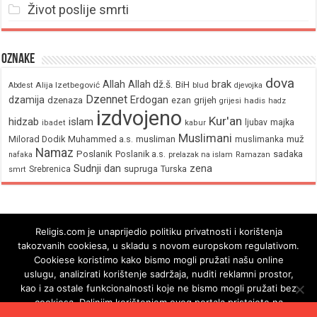
Život poslije smrti
Oznake
dova
brak
Allah
Allah dž.š.
BiH
Alija Izetbegović
Abdest
blud
djevojka
Dzennet
Erdogan
dzamija
dzenaza
ezan
grijeh
hadis
grijesi
hadz
izdvojeno
Kur'an
hidzab
islam
majka
ljubav
ibadet
kabur
Muslimani
Milorad Dodik
Muhammed a.s.
musliman
muž
muslimanka
Namaz
Poslanik
Poslanik a.s.
sadaka
nafaka
prelazak na islam
Ramazan
Sudnji dan
zena
supruga
Srebrenica
Turska
smrt
Religis.com je unaprijedio politiku privatnosti i korištenja
takozvanih cookiesa, u skladu s novom europskom regulativom.
Cookiese koristimo kako bismo mogli pružati našu online
uslugu, analizirati korištenje sadržaja, nuditi reklamni prostor,
kao i za ostale funkcionalnosti koje ne bismo mogli pružati bez
cookiesa. Daljnjim korištenjem ovog portala pristajete na
korištenje cookiesa.