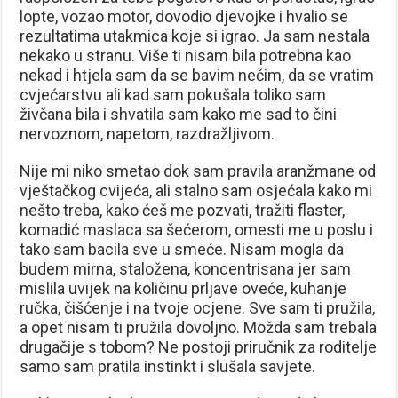
lopte, vozao motor, dovodio djevojke i hvalio se
rezultatima utakmica koje si igrao. Ja sam nestala
nekako u stranu. Više ti nisam bila potrebna kao
nekad i htjela sam da se bavim nečim, da se vratim
cvjećarstvu ali kad sam pokušala toliko sam
živčana bila i shvatila sam kako me sad to čini
nervoznom, napetom, razdražljivom.
Nije mi niko smetao dok sam pravila aranžmane od
vještačkog cvijeća, ali stalno sam osjećala kako mi
nešto treba, kako ćeš me pozvati, tražiti flaster,
komadić maslaca sa šećerom, omesti me u poslu i
tako sam bacila sve u smeće. Nisam mogla da
budem mirna, staložena, koncentrisana jer sam
mislila uvijek na količinu prljave oveće, kuhanje
ručka, čišćenje i na tvoje ocjene. Sve sam ti pružila,
a opet nisam ti pružila dovoljno. Možda sam trebala
drugačije s tobom? Ne postoji priručnik za roditelje
samo sam pratila instinkt i slušala savjete.