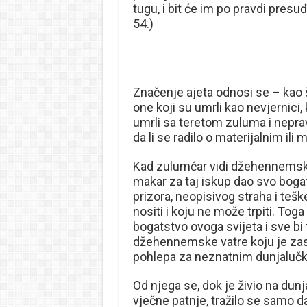
tugu, i bit će im po pravdi presu
54.)
Značenje ajeta odnosi se – kao 
one koji su umrli kao nevjernici, 
umrli sa teretom zuluma i nepra
da li se radilo o materijalnim ili 
Kad zulumćar vidi džehennemsku 
makar za taj iskup dao svo boga
prizora, neopisivog straha i teš
nositi i koju ne može trpiti. To
bogatstvo ovoga svijeta i sve bi
džehennemske vatre koju je zaslu
pohlepa za neznatnim dunjalučk
Od njega se, dok je živio na dun
vječne patnje, tražilo se samo da