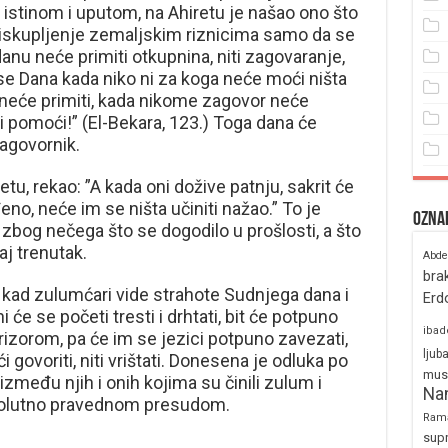
istinom i uputom, na Ahiretu je našao ono što
će iskupljenje zemaljskim riznicima samo da se
anu neće primiti otkupnina, niti zagovaranje,
e se Dana kada niko ni za koga neće moći ništa
p neće primiti, kada nikome zagovor neće
ći pomoći!” (El-Bekara, 123.) Toga dana će
zagovornik.
u, rekao: ”A kada oni dožive patnju, sakrit će
eno, neće im se ništa učiniti nažao.” To je
Ozna
 zbog nečega što se dogodilo u prošlosti, a što
aj trenutak.
Abde
bra
a, kad zulumćari vide strahote Sudnjega dana i
Erd
i će se početi tresti i drhtati, bit će potpuno
ibad
prizorom, pa će im se jezici potpuno zavezati,
ljub
govoriti, niti vrištati. Donesena je odluka po
mus
zmeđu njih i onih kojima su činili zulum i
Na
solutno pravednom presudom.
Ram
sup