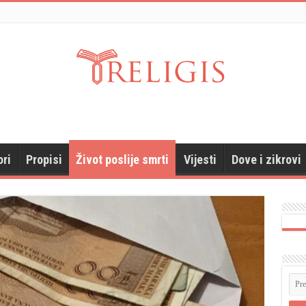
ori
Propisi
Život poslije smrti
Vijesti
Dove i zikrovi