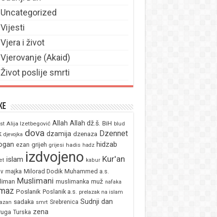
Uncategorized
Vijesti
Vjera i život
Vjerovanje (Akaid)
Život poslije smrti
ke
Allah
Allah dž.š.
BiH
Alija Izetbegović
st
blud
dova
Dzennet
k
dzamija
dzenaza
djevojka
ogan
hidzab
ezan
grijeh
hadis
grijesi
hadz
izdvojeno
Kur'an
islam
et
kabur
majka
Milorad Dodik
Muhammed a.s.
av
Muslimani
liman
muž
muslimanka
nafaka
maz
Poslanik
Poslanik a.s.
prelazak na islam
Sudnji dan
sadaka
Srebrenica
azan
smrt
zena
ruga
Turska