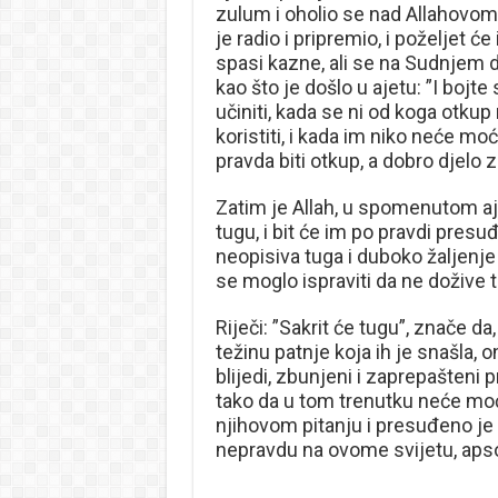
zulum i oholio se nad Allahovom 
je radio i pripremio, i poželjet 
spasi kazne, ali se na Sudnjem d
kao što je došlo u ajetu: ”I bojt
učiniti, kada se ni od koga otku
koristiti, i kada im niko neće mo
pravda biti otkup, a dobro djelo 
Zatim je Allah, u spomenutom ajet
tugu, i bit će im po pravdi presuđ
neopisiva tuga i duboko žaljenje
se moglo ispraviti da ne dožive t
Riječi: ”Sakrit će tugu”, znače d
težinu patnje koja ih je snašla, on
blijedi, zbunjeni i zaprepašteni 
tako da u tom trenutku neće moći 
njihovom pitanju i presuđeno je i
nepravdu na ovome svijetu, ap