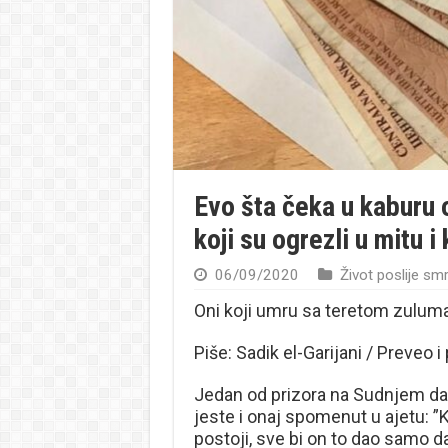
Evo šta čeka u kaburu o
koji su ogrezli u mitu i 
06/09/2020
Život poslije smr
Oni koji umru sa teretom zuluma
Piše: Sadik el-Garijani / Preveo
Jedan od prizora na Sudnjem dan
jeste i onaj spomenut u ajetu: ”
postoji, sve bi on to dao samo da