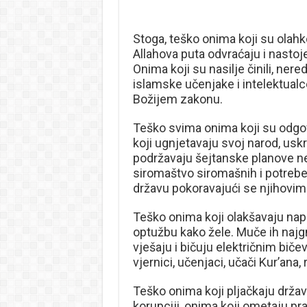
Stoga, teško onima koji su olahko
Allahova puta odvraćaju i nastoje g
Onima koji su nasilje činili, nered š
islamske učenjake i intelektualce
Božijem zakonu.
Teško svima onima koji su odgovo
koji ugnjetavaju svoj narod, uskr
podržavaju šejtanske planove nep
siromaštvo siromašnih i potrebe s
državu pokoravajući se njihovim 
Teško onima koji olakšavaju napa
optužbu kako žele. Muče ih najg
vješaju i bičuju električnim biče
vjernici, učenjaci, učači Kur’ana, 
Teško onima koji pljačkaju državn
korupciji, onima koji ometaju pr