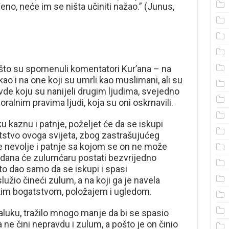
đeno, neće im se ništa učiniti nažao.” (Junus,
što su spomenuli komentatori Kur’ana – na
kao i na one koji su umrli kao muslimani, ali su
vde koju su nanijeli drugim ljudima, svejedno
moralnim pravima ljudi, koja su oni oskrnavili.
kaznu i patnje, poželjet će da se iskupi
tstvo ovoga svijeta, zbog zastrašujućeg
ke nevolje i patnje sa kojom se on ne može
ga dana će zulumćaru postati bezvrijedno
 to dao samo da se iskupi i spasi
žio čineći zulum, a na koji ga je navela
im bogatstvom, položajem i ugledom.
jaluku, tražilo mnogo manje da bi se spasio
 ne čini nepravdu i zulum, a pošto je on činio