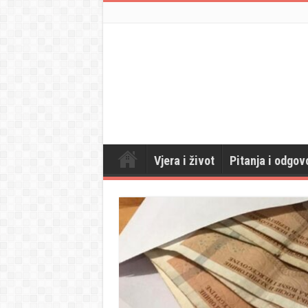
Vjera i život
Pitanja i odgov