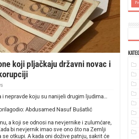
Kateg
ne koji pljačkaju državni novac i
korupciji
ti
 i nepravde koju su nanijeli drugim ljudima…
 i prilagodio: Abdusamed Nasuf Bušatlić
u, a koji se odnosi na nevjernike i zulumćare,
Kada bi nevjernik imao sve ono što na Zemlji
 se otkupi. A kada oni dožive patnju, sakrit će