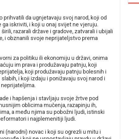
 prihvatili da ugnjetavaju svoj narod, koji od
a iskriviti, i koji u onaj svijet ne vjeruju.
irili, razarali države i gradove, zatvarali i ubijali
, i obznanili svoje neprijateljstvo prema
rni za politiku ili ekonomiju u državi, onima
aćuju im prava i produžavaju patnju, koji
rijatelja, koji produžavaju patnju bolesnih i
labih, i koji izdaju i ponižavaju svoj narod i
neprijateljima.
de i hapšenja i stavljaju svoje žrtve pod
nusnijim oblicima mučenja, razapinju ih,
vima, a među njima su pobožni ljudi, istinski
reformatori i najplemenitiji ljudi.
i (narodni) novac i koji su ogrezli u mitu i
avosuđe i koji ne uspostavljaju pravdu u državi.