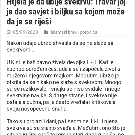
Htjela je da ubije svekrvu: Travar joj
je dao savjet i biljku sa kojom može
da je se riješi
05/09/2020
Islamski brak i porodica
Nakon udaje ubrzo shvatila da se ne slaže sa
svekrvom…
U Kini je baš davno živela devojka Li-Li. Kad je
kucnuo određeni čas, udala se i započela život s
mužem i njegovom majkom. Međutim, ubrzo je
otkrila da se nikako ne slaže s svekrvom. Mnogo
su se razlikovale, i snajki se nisu sviđale mnoge
svekrvine navike. S druge strane, i svekrva nije
ostajala dužna, pa je često vređala i kritikovala
svoju novopečenu snahu.
Tako su prolazili dani, pa i sedmice. Li-Li i njena
svekrva su se stalno svađale. Međutim, ono što je
situaciju činilo još težom je stari kineski običaj po