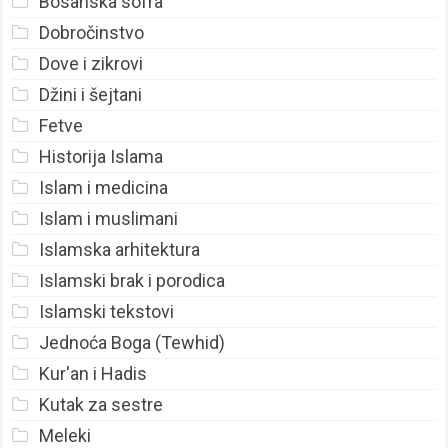
Bosanska sofra
Dobročinstvo
Dove i zikrovi
Džini i šejtani
Fetve
Historija Islama
Islam i medicina
Islam i muslimani
Islamska arhitektura
Islamski brak i porodica
Islamski tekstovi
Jednoća Boga (Tewhid)
Kur'an i Hadis
Kutak za sestre
Meleki