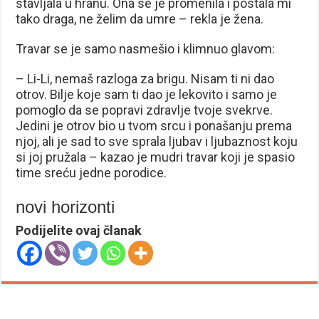
stavljala u hranu. Ona se je promenila i postala mi
tako draga, ne želim da umre – rekla je žena.
Travar se je samo nasmešio i klimnuo glavom:
– Li-Li, nemaš razloga za brigu. Nisam ti ni dao
otrov. Bilje koje sam ti dao je lekovito i samo je
pomoglo da se popravi zdravlje tvoje svekrve.
Jedini je otrov bio u tvom srcu i ponašanju prema
njoj, ali je sad to sve sprala ljubav i ljubaznost koju
si joj pružala – kazao je mudri travar koji je spasio
time sreću jedne porodice.
novi horizonti
Podijelite ovaj članak