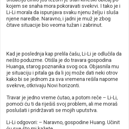
kojem se snaha mora pokoravati svekrvi. I tako je i
Li-Li morala da ispunjava svaku njenu želju i sluša
njene naredbe. Naravno, i jadni je muž je zbog
čitave situacije bio veoma tužan i zabrinut.
Kad je poslednja kap prelila čašu, Li-Li je odlučila da
nešto poduzme. Otišla je do travara gospodina
Huanga, starog poznanika svog oca. Objasnila mu
je situaciju i pitala ga da li joj može dati neki otrov
kako bi se jednom za sva vremena rešila naporne
svekrve, otkrivaju Novi horizonti.
Travar je jedno vreme ćutao, a potom reče – Li-Li,
pomoći ću ti da riješiš svoj problem, ali me moraš
poslušati i pridržavati se mojih uputstva.
Li-Li odgovori: – Naravno, gospodine Huang. Učinit
ću sve što mi kažete.