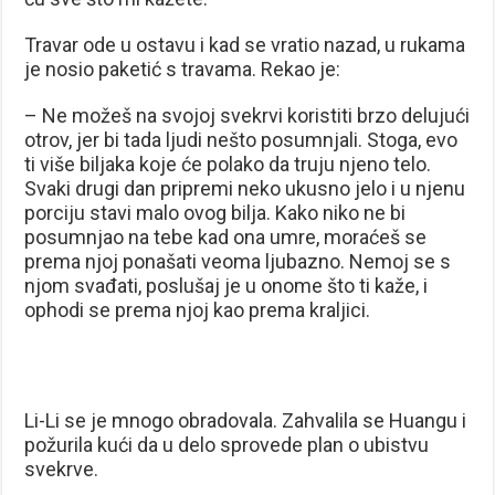
Travar ode u ostavu i kad se vratio nazad, u rukama
je nosio paketić s travama. Rekao je:
– Ne možeš na svojoj svekrvi koristiti brzo delujući
otrov, jer bi tada ljudi nešto posumnjali. Stoga, evo
ti više biljaka koje će polako da truju njeno telo.
Svaki drugi dan pripremi neko ukusno jelo i u njenu
porciju stavi malo ovog bilja. Kako niko ne bi
posumnjao na tebe kad ona umre, moraćeš se
prema njoj ponašati veoma ljubazno. Nemoj se s
njom svađati, poslušaj je u onome što ti kaže, i
ophodi se prema njoj kao prema kraljici.
Li-Li se je mnogo obradovala. Zahvalila se Huangu i
požurila kući da u delo sprovede plan o ubistvu
svekrve.