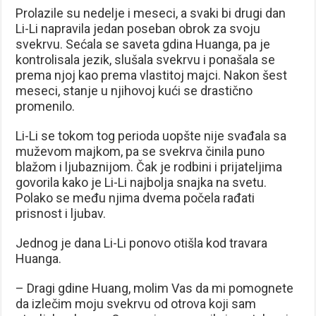
Prolazile su nedelje i meseci, a svaki bi drugi dan
Li-Li napravila jedan poseban obrok za svoju
svekrvu. Sećala se saveta gdina Huanga, pa je
kontrolisala jezik, slušala svekrvu i ponašala se
prema njoj kao prema vlastitoj majci. Nakon šest
meseci, stanje u njihovoj kući se drastično
promenilo.
Li-Li se tokom tog perioda uopšte nije svađala sa
muževom majkom, pa se svekrva činila puno
blažom i ljubaznijom. Čak je rodbini i prijateljima
govorila kako je Li-Li najbolja snajka na svetu.
Polako se među njima dvema počela rađati
prisnost i ljubav.
Jednog je dana Li-Li ponovo otišla kod travara
Huanga.
– Dragi gdine Huang, molim Vas da mi pomognete
da izlečim moju svekrvu od otrova koji sam