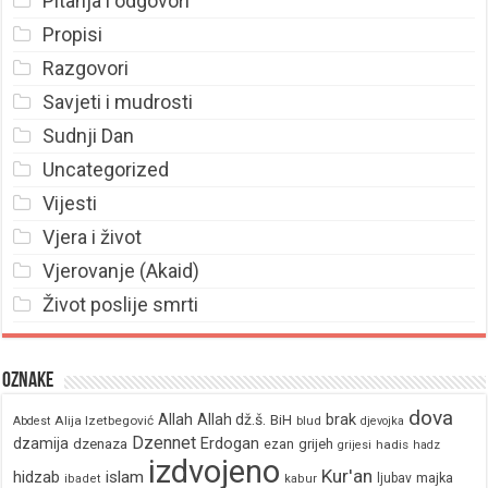
Pitanja i odgovori
Propisi
Razgovori
Savjeti i mudrosti
Sudnji Dan
Uncategorized
Vijesti
Vjera i život
Vjerovanje (Akaid)
Život poslije smrti
Oznake
dova
brak
Allah
Allah dž.š.
BiH
Alija Izetbegović
Abdest
blud
djevojka
Dzennet
Erdogan
dzamija
dzenaza
ezan
grijeh
hadis
grijesi
hadz
izdvojeno
Kur'an
hidzab
islam
majka
ljubav
ibadet
kabur