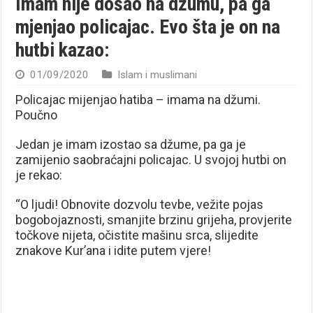
Imam nije došao na džumu, pa ga
mjenjao policajac. Evo šta je on na
hutbi kazao:
01/09/2020
Islam i muslimani
Policajac mijenjao hatiba – imama na džumi.
Poučno
Jedan je imam izostao sa džume, pa ga je
zamijenio saobraćajni policajac. U svojoj hutbi on
je rekao:
“O ljudi! Obnovite dozvolu tevbe, vežite pojas
bogobojaznosti, smanjite brzinu grijeha, provjerite
točkove nijeta, očistite mašinu srca, slijedite
znakove Kur’ana i idite putem vjere!