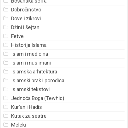
Bosanska sofra
Dobročinstvo
Dove i zikrovi
Džini i šejtani
Fetve
Historija Islama
Islam i medicina
Islam i muslimani
Islamska arhitektura
Islamski brak i porodica
Islamski tekstovi
Jednoća Boga (Tewhid)
Kur'an i Hadis
Kutak za sestre
Meleki