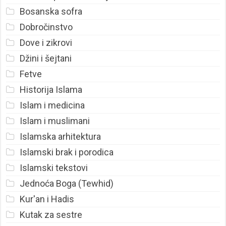
Bosanska sofra
Dobročinstvo
Dove i zikrovi
Džini i šejtani
Fetve
Historija Islama
Islam i medicina
Islam i muslimani
Islamska arhitektura
Islamski brak i porodica
Islamski tekstovi
Jednoća Boga (Tewhid)
Kur'an i Hadis
Kutak za sestre