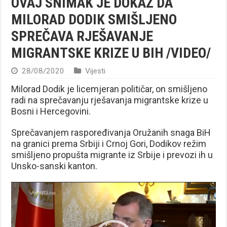
OVAJ SNIMAK JE DOKAZ DA
MILORAD DODIK SMIŠLJENO
SPREČAVA RJEŠAVANJE
MIGRANTSKE KRIZE U BIH /VIDEO/
28/08/2020
Vijesti
Milorad Dodik je licemjeran političar, on smišljeno
radi na sprečavanju rješavanja migrantske krize u
Bosni i Hercegovini.
Sprečavanjem raspoređivanja Oružanih snaga BiH
na granici prema Srbiji i Crnoj Gori, Dodikov režim
smišljeno propušta migrante iz Srbije i prevozi ih u
Unsko-sanski kanton.
Reproduktor
videozapisa