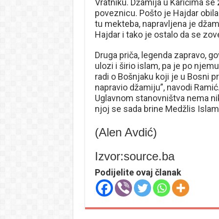
Vratniku. Džamija u Karićima se
poveznicu. Pošto je Hajdar obil
tu mekteba, napravljena je džami
Hajdar i tako je ostalo da se zo
Druga priča, legenda zapravo, go
ulozi i širio islam, pa je po nje
radi o Bošnjaku koji je u Bosni p
napravio džamiju”, navodi Ramić
Uglavnom stanovništva nema nikak
njoj se sada brine Medžlis Isla
(Alen Avdić)
Izvor:source.ba
Podijelite ovaj članak