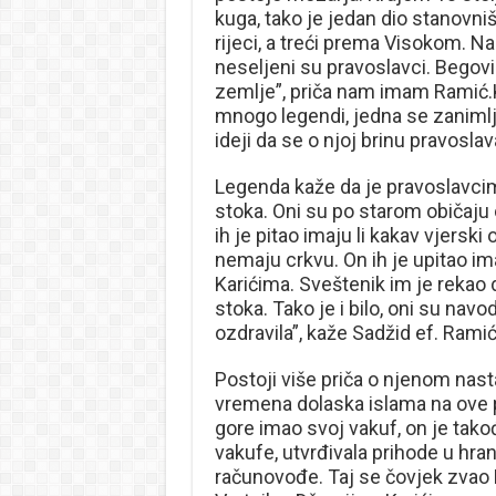
kuga, tako je jedan dio stanovniš
rijeci, a treći prema Visokom. N
neseljeni su pravoslavci. Begovi 
zemlje”, priča nam imam Ramić.
mnogo legendi, jedna se zanimlji
ideji da se o njoj brinu pravoslav
Legenda kaže da je pravoslavcima 
stoka. Oni su po starom običaju ot
ih je pitao imaju li kakav vjerski 
nemaju crkvu. On ih je upitao ima 
Karićima. Sveštenik im je rekao d
stoka. Tako je i bilo, oni su navodn
ozdravila”, kaže Sadžid ef. Ramić
Postoji više priča o njenom nast
vremena dolaska islama na ove 
gore imao svoj vakuf, on je tako
vakufe, utvrđivala prihode u hran
računovođe. Taj se čovjek zvao 