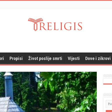
ori
Propisi
Život poslije smrti
Vijesti
Dove i zikrovi