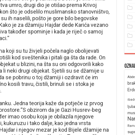
tva umro, drugi dio je otišao prema Krivoj
akon što je odselilo muslimansko stanovništvo,
su ih naselili, pošto je gore bilo begovske
Kako je za džamiju Hajdar dede Karića vezano
va također spominje i kada je riječ o samoj
aci.“
koji su tu živjeli počela naglo obolijevati
išli kod sveštenika i pitali ga šta da rade. On
objekat u blizini, na šta su oni odgovorili kako
Ozna
li neki drugi objekat. Sjetili su se džamije u
a se pobrinu o toj džamiji i ozdravit će im
Abde
bra
o kosili travu, čistili, brinuli se i stoka je
Erd
.
ibad
anku. Jedna teorija kaže da potječe iz prvog
ljub
prostore.“S obzirom da je Gazi Husrev-beg
mus
đer imao osobu koja je obilazila njegove
Na
i, kukuruzu i tako dalje, kao jedna vrsta
Ram
Hajdar i njegov mezar je kod Bijele džamije na
sup