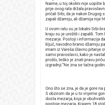
Naime, u toj okolini nije uopšte 
prije ovog rata držala pravoslavn
pričali Srbi, da je nakon Drugog 
zapali džamiju, ali džamija nije ht
U ovom ratu su je lokalni Srbi bran
kraju su je uništili i zapalili. 
mezarje. Postoji i informacija da
ključ, navodno branio džamiju pa
imam iz Vareša.Glavno pitanje o
samo pravoslavci, kako je nasta
prošlo, teško je znati pravu priču
izgradnji.“Ne zna se tačna godin
Ono što se zna, je da je gore na 
S obzirom da je u to vrijeme go
dosta mezarja, koja je obuhvatil
postoje mezarja. Krajem 18 stolje