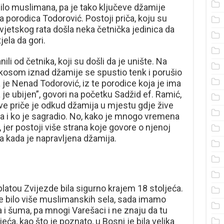
bilo muslimana, pa je tako ključeve džamije
a porodica Todorović. Postoji priča, koju su
svjetskog rata došla neka četnička jedinica da
jela da gori.
ili od četnika, koji su došli da je unište. Na
Tom kosom iznad džamije se spustio tenk i porušio
 je Nenad Todorović, iz te porodice koja je ima
 je ubijen”, govori na početku Sadžid ef. Ramić,
ve priče je odkud džamija u mjestu gdje žive
la i ko je sagradio. No, kako je mnogo vremena
, jer postoji više strana koje govore o njenoj
a kada je napravljena džamija.
platou Zvijezde bila sigurno krajem 18 stoljeća.
re bilo više muslimanskih sela, sada imamo
a i šuma, pa mnogi Varešaci i ne znaju da tu
ća, kao što je poznato, u Bosni je bila velika