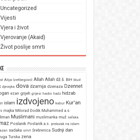
Uncategorized
Vijesti
Vjera i život
Vjerovanje (Akaid)
Život poslije smrti
ke
Allah
Allah dž.š.
BiH
Alija Izetbegović
st
blud
dova
Dzennet
k
dzamija
dzenaza
djevojka
ogan
hidzab
ezan
grijeh
hadis
grijesi
hadz
izdvojeno
Kur'an
islam
et
kabur
majka
Milorad Dodik
Muhammed a.s.
av
Muslimani
liman
muž
muslimanka
nafaka
maz
Poslanik
Poslanik a.s.
prelazak na islam
Sudnji dan
sadaka
Srebrenica
azan
smrt
zena
ruga
Turska