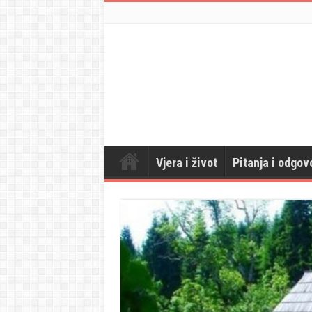
Vjera i život
Pitanja i odgov