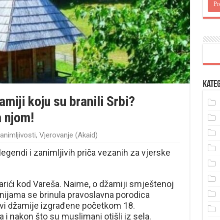
Kateg
amiji koju su branili Srbi?
a njom!
animljivosti
,
Vjerovanje (Akaid)
gendi i zanimljivih priča vezanih za vjerske
arići kod Vareša. Naime, o džamiji smještenoj
enijama se brinula pravoslavna porodica
čevi džamije izgrađene početkom 18.
a i nakon što su muslimani otišli iz sela.