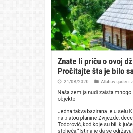
Znate li priču o ovoj dž
Pročitajte šta je bilo s
21/08/2020
Allahov qader i z
Naša zemlja nudi zaista mnogo le
objekte.
Jedna takva bazirana je u selu K
na platou planine Zvijezde, dec
Todorović, kod koje su bili klju
stoljeća.“Istina je da se održaval