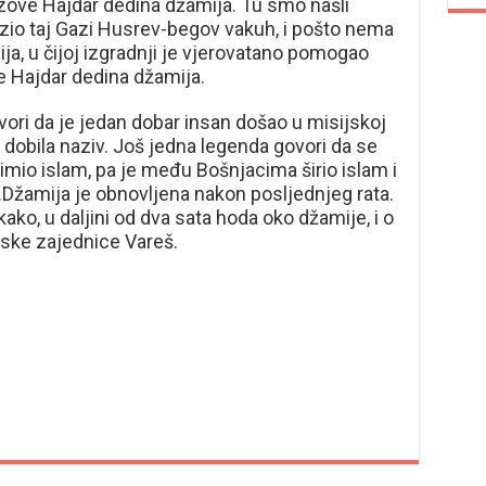
 zove Hajdar dedina džamija. Tu smo našli
azio taj Gazi Husrev-begov vakuh, i pošto nema
ja, u čijoj izgradnji je vjerovatano pomogao
ve Hajdar dedina džamija.
vori da je jedan dobar insan došao u misijskoj
mu dobila naziv. Još jedna legenda govori da se
rimio islam, pa je među Bošnjacima širio islam i
.Džamija je obnovljena nakon posljednjeg rata.
o, u daljini od dva sata hoda oko džamije, i o
mske zajednice Vareš.