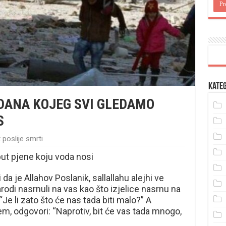
Kateg
DANA KOJEG SVI GLEDAMO
S
 poslije smrti
ut pjene koju voda nosi
da je Allahov Poslanik, sallallahu alejhi ve
rodi nasrnuli na vas kao što izjelice nasrnu na
 “Je li zato što će nas tada biti malo?” A
llem, odgovori: “Naprotiv, bit će vas tada mnogo,