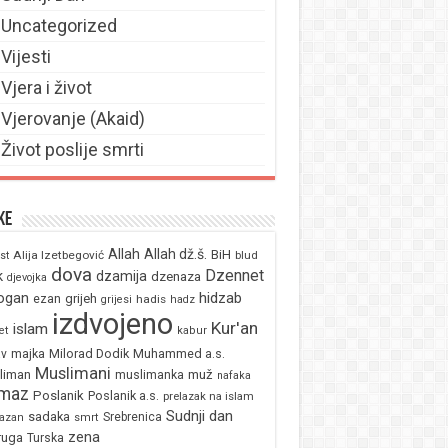
Uncategorized
Vijesti
Vjera i život
Vjerovanje (Akaid)
Život poslije smrti
ke
Allah
Allah dž.š.
BiH
Alija Izetbegović
st
blud
dova
Dzennet
k
dzamija
dzenaza
djevojka
ogan
hidzab
ezan
grijeh
hadis
grijesi
hadz
izdvojeno
Kur'an
islam
et
kabur
majka
Milorad Dodik
Muhammed a.s.
av
Muslimani
liman
muž
muslimanka
nafaka
maz
Poslanik
Poslanik a.s.
prelazak na islam
Sudnji dan
sadaka
Srebrenica
azan
smrt
zena
ruga
Turska