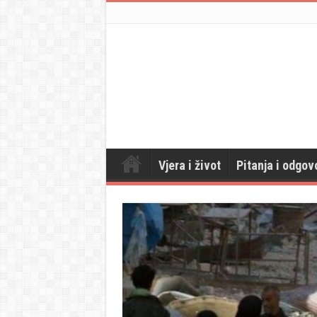
Vjera i život
Pitanja i odgov