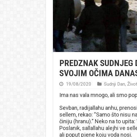
PREDZNAK SUDNJEG 
SVOJIM OČIMA DANA
19/08/2020
Sudnji Dan
,
Život
Ima nas vala mnogo, ali smo pop
Sevban, radijallahu anhu, prenosi 
sellem, rekao: “Samo što nisu na
činiju (hranu).” Neko na to upita:
Poslanik, sallallahu alejhi ve se
ali poput pjene koju voda nosi.