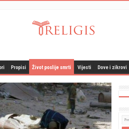
ori
Propisi
Život poslije smrti
Vijesti
Dove i zikrovi