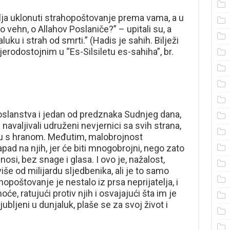
telja uklonuti strahopoštovanje prema vama, a u
to vehn, o Allahov Poslaniče?” – upitali su, a
uku i strah od smrti.” (Hadis je sahih. Bilježi
erodostojnim u “Es-Silsiletu es-sahiha”, br.
oslanstva i jedan od predznaka Sudnjeg dana,
navaljivali udruženi nevjernici sa svih strana,
du s hranom. Međutim, malobrojnost
ad na njih, jer će biti mnogobrojni, nego zato
nosi, bez snage i glasa. I ovo je, nažalost,
še od milijardu sljedbenika, ali je to samo
ahopoštovanje je nestalo iz prsa neprijatelja, i
e, ratujući protiv njih i osvajajući šta im je
jubljeni u dunjaluk, plaše se za svoj život i