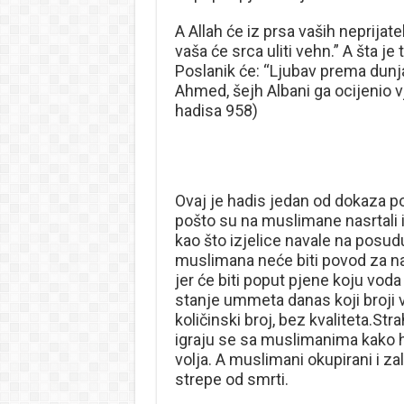
A Allah će iz prsa vaših neprija
vaša će srca uliti vehn.” A šta je 
Poslanik će: “Ljubav prema dunjal
Ahmed, šejh Albani ga ocijenio vj
hadisa 958)
Ovaj je hadis jedan od dokaza p
pošto su na muslimane nasrtali i 
kao što izjelice navale na posu
muslimana neće biti povod za nap
jer će biti poput pjene koju voda 
stanje ummeta danas koji broji vi
količinski broj, bez kvaliteta.Str
igraju se sa muslimanima kako hoć
volja. A muslimani okupirani i zal
strepe od smrti.