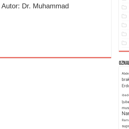
” – Autor: Dr. Muhammad
Ozna
Abde
bra
Erd
ibad
ljub
mus
Na
Ram
sup