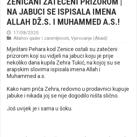
ZENIČANI ZATEČENI PRIZOROM |
NA JABUCI SE ISPISALA IMENA
ALLAH DŽ.S. I MUHAMMED A.S.!
17/08/2020
Allahov qader i zanimljivosti
,
Vjerovanje (Akaid)
Mještani Pehara kod Zenice ostali su zatečeni
prizorom koji su vidjeli na jabuci koju je prije
nekoliko dana kupila Zehra Tukić, na kojoj su se
arapskim slovima ispisala imena Allah i
Muhammed a.s.
Kako nam priča Zehra, redovno u prodavnici kupuje
jabuke i nikada joj se nije dogodilo ništa slično.
Još uvijek je i sama u šoku.