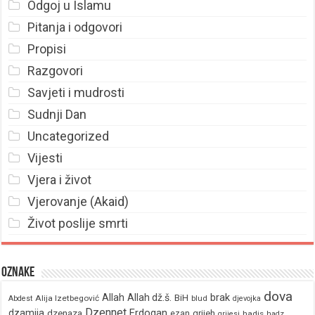
Odgoj u Islamu
Pitanja i odgovori
Propisi
Razgovori
Savjeti i mudrosti
Sudnji Dan
Uncategorized
Vijesti
Vjera i život
Vjerovanje (Akaid)
Život poslije smrti
Oznake
dova
brak
Allah
Allah dž.š.
BiH
Alija Izetbegović
Abdest
blud
djevojka
Dzennet
Erdogan
dzamija
dzenaza
ezan
grijeh
hadis
grijesi
hadz