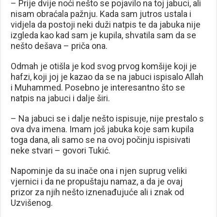
– Prije dvije noći nešto se pojavilo na toj jabuci, ali
nisam obraćala pažnju. Kada sam jutros ustala i
vidjela da postoji neki duži natpis te da jabuka nije
izgleda kao kad sam je kupila, shvatila sam da se
nešto dešava – priča ona.
Odmah je otišla je kod svog prvog komšije koji je
hafzi, koji joj je kazao da se na jabuci ispisalo Allah
i Muhammed. Posebno je interesantno što se
natpis na jabuci i dalje širi.
– Na jabuci se i dalje nešto ispisuje, nije prestalo s
ova dva imena. Imam još jabuka koje sam kupila
toga dana, ali samo se na ovoj počinju ispisivati
neke stvari – govori Tukić.
Napominje da su inače ona i njen suprug veliki
vjernici i da ne propuštaju namaz, a da je ovaj
prizor za njih nešto iznenađujuće ali i znak od
Uzvišenog.