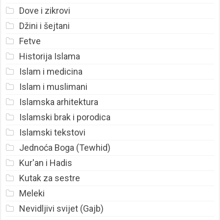
Dove i zikrovi
Džini i šejtani
Fetve
Historija Islama
Islam i medicina
Islam i muslimani
Islamska arhitektura
Islamski brak i porodica
Islamski tekstovi
Jednoća Boga (Tewhid)
Kur'an i Hadis
Kutak za sestre
Meleki
Nevidljivi svijet (Gajb)