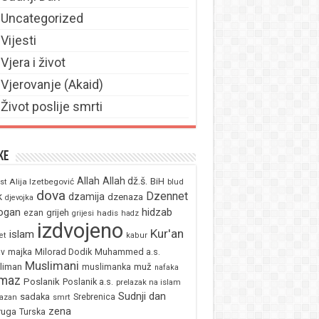
Uncategorized
Vijesti
Vjera i život
Vjerovanje (Akaid)
Život poslije smrti
ke
Allah
Allah dž.š.
BiH
Alija Izetbegović
st
blud
dova
Dzennet
k
dzamija
dzenaza
djevojka
ogan
hidzab
ezan
grijeh
hadis
grijesi
hadz
izdvojeno
Kur'an
islam
et
kabur
majka
Milorad Dodik
Muhammed a.s.
av
Muslimani
liman
muž
muslimanka
nafaka
maz
Poslanik
Poslanik a.s.
prelazak na islam
Sudnji dan
sadaka
Srebrenica
azan
smrt
zena
ruga
Turska