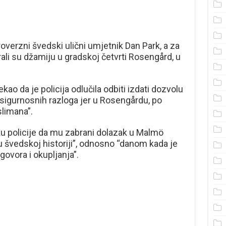
overzni švedski ulični umjetnik Dan Park, a za
ali su džamiju u gradskoj četvrti Rosengård, u
ao da je policija odlučila odbiti izdati dozvolu
z sigurnosnih razloga jer u Rosengårdu, po
slimana”.
ku policije da mu zabrani dolazak u Malmö
švedskoj historiji”, odnosno “danom kada je
ovora i okupljanja”.