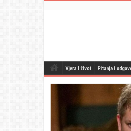
Vjera i život
Pitanja i odgov