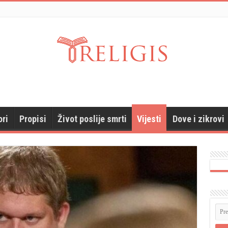
ori
Propisi
Život poslije smrti
Vijesti
Dove i zikrovi