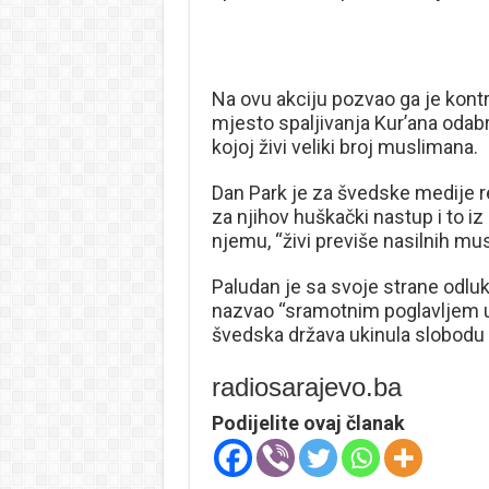
Na ovu akciju pozvao ga je kontr
mjesto spaljivanja Kur’ana odabr
kojoj živi veliki broj muslimana.
Dan Park je za švedske medije rek
za njihov huškački nastup i to i
njemu, “živi previše nasilnih mu
Paludan je sa svoje strane odlu
nazvao “sramotnim poglavljem u 
švedska država ukinula slobodu g
radiosarajevo.ba
Podijelite ovaj članak