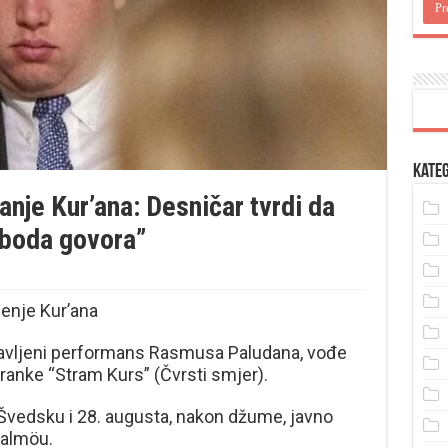
Kateg
anje Kur’ana: Desničar tvrdi da
oboda govora”
jenje Kur’ana
ajavljeni performans Rasmusa Paludana, vođe
ranke “Stram Kurs” (Čvrsti smjer).
 Švedsku i 28. augusta, nakon džume, javno
Malmöu.