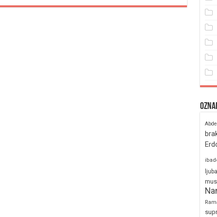
Ozna
Abde
bra
Erd
ibad
ljub
mus
Na
Ram
sup