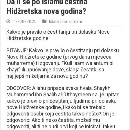
Da li se po islamu čestita
Hidžretska nova godina?
17/08/2020
Islam i muslimani
Kakvo je pravilo o čestitanju pri dolasku Nove
Hidžretske godine
PITANJE: Kakvo je pravilo o čestitanju pri dolasku
Nove Hidžretske godine (prvog dana mjeseca
muharrema) i izgovanju “Kull ‘aam wa antum bi
khayr” ili upućivanje dove, slanja čestitki sa
najljepšim željama za novu godinu?
ODGOVOR: Allahu pripada svaka hvala, Shaykh
Muhammad ibn Saalih al-‘Uthaymeen r.a. je upitan
kakvo je pravilo pri čestitanju ljudima pri dolasku
nove Hidžretske godine, i kako bi se trebalo
odgovoriti osobi koja čestita takvo nešto? On je
odgovorio: Ako ti neko čestita, možeš mu
odgovoriti, ali ti ne budi prvi koji će inicirati takvu