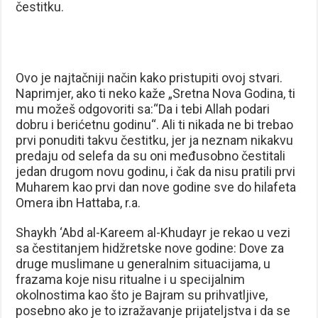
čestitku.
Ovo je najtačniji način kako pristupiti ovoj stvari.
Naprimjer, ako ti neko kaže „Sretna Nova Godina, ti
mu možeš odgovoriti sa:“Da i tebi Allah podari
dobru i berićetnu godinu“. Ali ti nikada ne bi trebao
prvi ponuditi takvu čestitku, jer ja neznam nikakvu
predaju od selefa da su oni međusobno čestitali
jedan drugom novu godinu, i čak da nisu pratili prvi
Muharem kao prvi dan nove godine sve do hilafeta
Omera ibn Hattaba, r.a.
Shaykh ‘Abd al-Kareem al-Khudayr je rekao u vezi
sa čestitanjem hidžretske nove godine: Dove za
druge muslimane u generalnim situacijama, u
frazama koje nisu ritualne i u specijalnim
okolnostima kao što je Bajram su prihvatljive,
posebno ako je to izražavanje prijateljstva i da se