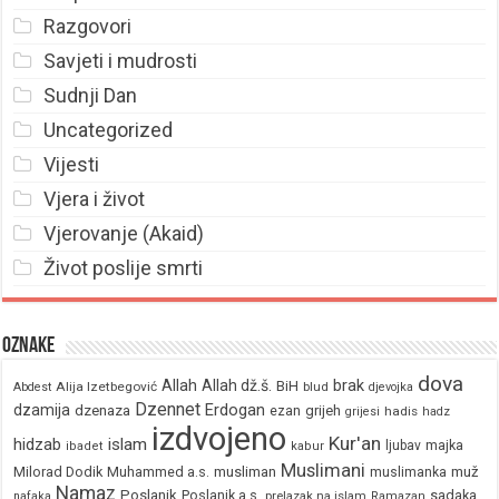
Razgovori
Savjeti i mudrosti
Sudnji Dan
Uncategorized
Vijesti
Vjera i život
Vjerovanje (Akaid)
Život poslije smrti
Oznake
dova
brak
Allah
Allah dž.š.
BiH
Alija Izetbegović
Abdest
blud
djevojka
Dzennet
Erdogan
dzamija
dzenaza
ezan
grijeh
hadis
grijesi
hadz
izdvojeno
Kur'an
hidzab
islam
majka
ljubav
ibadet
kabur
Muslimani
Milorad Dodik
Muhammed a.s.
musliman
muž
muslimanka
Namaz
Poslanik
Poslanik a.s.
sadaka
nafaka
prelazak na islam
Ramazan