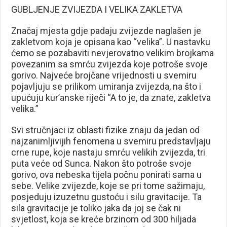
GUBLJENJE ZVIJEZDA I VELIKA ZAKLETVA
Značaj mjesta gdje padaju zvijezde naglašen je
zakletvom koja je opisana kao “velika”. U nastavku
ćemo se pozabaviti nevjerovatno velikim brojkama
povezanim sa smrću zvijezda koje potroše svoje
gorivo. Najveće brojčane vrijednosti u svemiru
pojavljuju se prili­kom umiranja zvijezda, na što i
upućuju kur’anske riječi “A to je, da znate, zakletva
velika.”
Svi stručnjaci iz oblasti fizike znaju da jedan od
najzanimljivijih fenomena u svemiru predstavljaju
crne rupe, koje nastaju smrću veli­kih zvijezda, tri
puta veće od Sunca. Nakon što potroše svoje
gorivo, ova nebeska tijela počnu ponirati sama u
sebe. Velike zvijezde, koje se pri tome sažimaju,
posjeduju izuzetnu gustoću i silu gravitacije. Ta
sila gravitacije je toliko jaka da joj se čak ni
svjetlost, koja se kreće brzinom od 300 hiljada