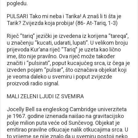
pogledu.
PULSARI Tako mi neba i Tarika! A znaš li ti šta je
Tarik? Zvijezda koja probija! (86- At-Tariq, 1-3)
Riječ “tariq” jezički je izvedena iz korijena “tareqa”,
u značenju “kucati, udarati, lupati”. U velikom broju
prijevoda Kur’ana riječ “Tariq” je uzeta kao lično
ime, što nije pravilno. Ova riječ može također
značiti i “pulsirati”, poput kucajućeg srca, iz čega je
izve­den pojam “pulsar”, što označava objekat koji
je veoma daleko u svemiru i poput zvijezde
proizvodi radio signal.
MALI ZELENI LJUDI IZ SVEMIRA
Jocelly Bell sa engleskog Cambridge univerziteta
je 1967. go­dine iznenada naišao na gravitacijsko
polje milion puta veće od Sunčevog. Objekat je
emitirao pravilne otkucaje nalik otkucajima srca. U
to vrijeme se nije znalo da u svemiru postoji neko