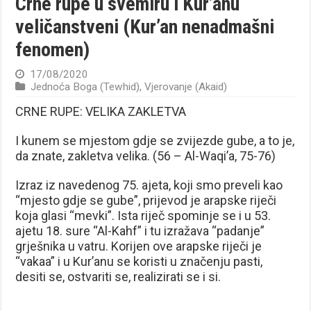
Crne rupe u svemiru i Kur’anu
veličanstveni (Kur’an nenadmašni
fenomen)
17/08/2020
Jednoća Boga (Tewhid)
,
Vjerovanje (Akaid)
CRNE RUPE: VELIKA ZAKLETVA
I kunem se mjestom gdje se zvijezde gube, a to je,
da znate, zakletva velika. (56 – Al-Waqi’a, 75-76)
Izraz iz navedenog 75. ajeta, koji smo preveli kao
“mjesto gdje se gube”, prijevod je arapske riječi
koja glasi “mevki”. Ista riječ spominje se i u 53.
ajetu 18. sure “Al-Kahf” i tu izražava “padanje”
grješnika u vatru. Korijen ove arapske riječi je
“vakaa” i u Kur’anu se koristi u značenju pasti,
desiti se, ostvariti se, realizirati se i si.