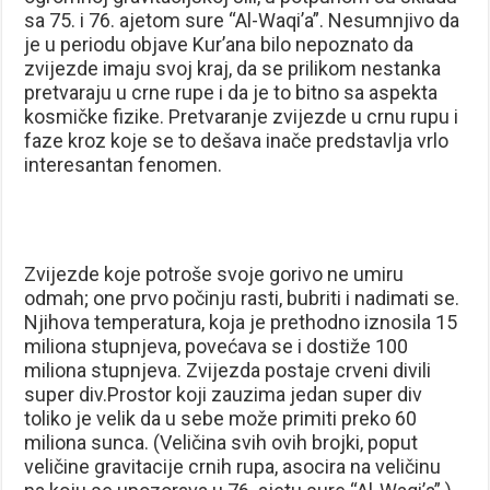
sa 75. i 76. ajetom sure “Al-Waqi’a”. Nesumnjivo da
je u periodu objave Kur’ana bilo nepoznato da
zvijezde imaju svoj kraj, da se prilikom nestanka
pretvaraju u crne rupe i da je to bitno sa aspekta
kosmičke fizike. Pretvaranje zvijezde u crnu rupu i
faze kroz koje se to dešava inače predstavlja vrlo
interesantan fenomen.
Zvijezde koje potroše svoje gorivo ne umiru
odmah; one prvo počinju rasti, bubriti i nadimati se.
Njihova temperatura, koja je prethodno iznosila 15
miliona stupnjeva, povećava se i dostiže 100
miliona stupnjeva. Zvijezda postaje crveni divili
super div.Prostor koji zauzima jedan super div
toliko je velik da u sebe može primiti preko 60
miliona sunca. (Veličina svih ovih brojki, poput
veličine gravitacije crnih rupa, asocira na veličinu