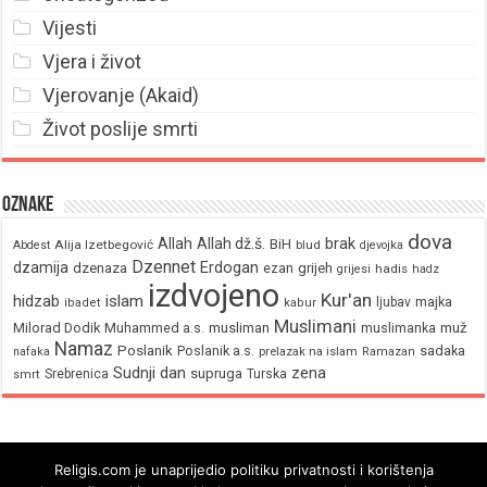
Vijesti
Vjera i život
Vjerovanje (Akaid)
Život poslije smrti
Oznake
dova
brak
Allah
Allah dž.š.
BiH
Alija Izetbegović
Abdest
blud
djevojka
Dzennet
Erdogan
dzamija
dzenaza
ezan
grijeh
hadis
grijesi
hadz
izdvojeno
Kur'an
hidzab
islam
majka
ljubav
ibadet
kabur
Muslimani
Milorad Dodik
Muhammed a.s.
musliman
muž
muslimanka
Namaz
Poslanik
Poslanik a.s.
sadaka
nafaka
prelazak na islam
Ramazan
Sudnji dan
zena
supruga
Srebrenica
Turska
smrt
Religis.com je unaprijedio politiku privatnosti i korištenja