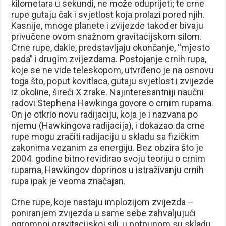
kilometara u sekundi, ne može oduprijeti; te crne
rupe gutaju čak i svjetlost koja prolazi pored njih.
Kasnije, mnoge planete i zvijezde također bivaju
privučene ovom snažnom gravitacijskom silom.
Crne rupe, dakle, predstavljaju okončanje, “mjesto
pada” i drugim zvijezdama. Postojanje crnih rupa,
koje se ne vide teleskopom, utvrđeno je na osnovu
toga što, poput kovitlaca, gutaju svjetlost i zvijezde
iz okoline, šireći X zrake. Najinteresantniji naučni
radovi Stephena Hawkinga govore o crnim rupama.
On je otkrio novu radijaciju, koja je i nazvana po
njemu (Hawkingova radijacija), i dokazao da crne
rupe mogu zračiti radijaciju u skladu sa fizičkim
zakonima vezanim za energiju. Bez obzira što je
2004. godine bitno revidirao svoju teoriju o crnim
rupama, Hawkingov doprinos u istraživanju crnih
rupa ipak je veoma značajan.
Crne rupe, koje nastaju implozijom zvijezda –
poniranjem zvijezda u same sebe zahvaljujući
ogromnoj gravitacijskoj sili, u potpunom su skladu