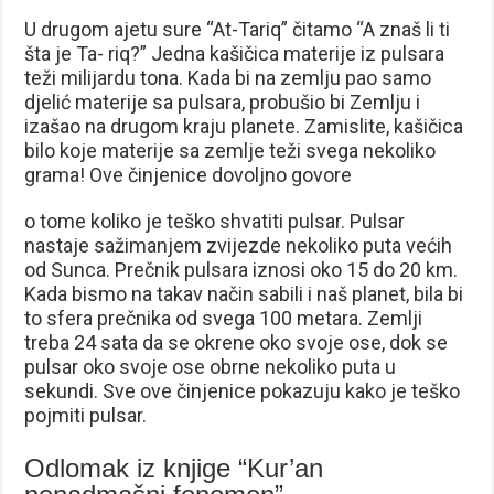
U drugom ajetu sure “At-Tariq” čitamo “A znaš li ti
šta je Ta- riq?” Jedna kašičica materije iz pulsara
teži milijardu tona. Kada bi na zemlju pao samo
djelić materije sa pulsara, probušio bi Zemlju i
izašao na drugom kraju planete. Zamislite, kašičica
bilo koje materije sa zemlje teži svega nekoliko
grama! Ove činjenice dovoljno govore
o tome koliko je teško shvatiti pulsar. Pulsar
nastaje sažimanjem zvijezde nekoliko puta većih
od Sunca. Prečnik pulsara iznosi oko 15 do 20 km.
Kada bismo na takav način sabili i naš planet, bila bi
to sfera prečnika od svega 100 metara. Zemlji
treba 24 sata da se okrene oko svoje ose, dok se
pulsar oko svoje ose obrne nekoliko puta u
sekundi. Sve ove činjenice pokazuju kako je teško
pojmiti pulsar.
Odlomak iz knjige “Kur’an