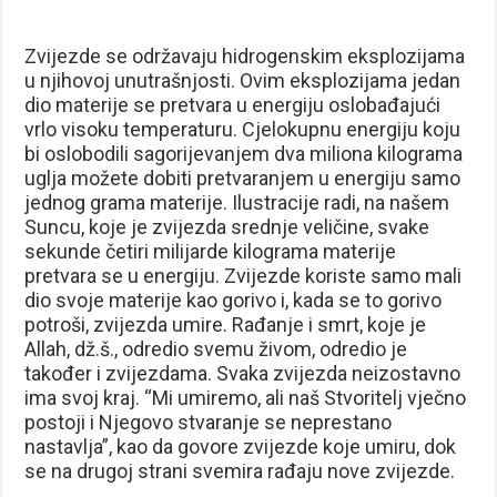
Zvijezde se održavaju hidrogenskim eksplozijama
u njihovoj unutrašnjosti. Ovim eksplozijama jedan
dio materije se pretvara u energiju oslobađajući
vrlo visoku temperaturu. Cjelokupnu ener­giju koju
bi oslobodili sagorijevanjem dva miliona kilograma
uglja možete dobiti pretvaranjem u energiju samo
jednog grama materije. Ilustracije radi, na našem
Suncu, koje je zvijezda srednje veličine, svake
sekunde četiri milijarde kilograma materije
pretvara se u energiju. Zvijezde koriste samo mali
dio svoje materije kao gorivo i, kada se to gorivo
potroši, zvijezda umire. Rađanje i smrt, koje je
Allah, dž.š., odredio svemu živom, odredio je
također i zvijezda­ma. Svaka zvijezda neizostavno
ima svoj kraj. “Mi umiremo, ali naš Stvoritelj vječno
postoji i Njegovo stvaranje se neprestano
nastavlja”, kao da govore zvijezde koje umiru, dok
se na drugoj strani svemira rađaju nove zvijezde.