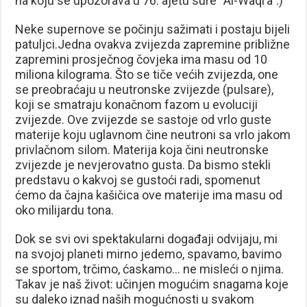
na koju se upozorava u 76. ajetu sure “Al-Waqi’a”.)
Neke supernove se počinju sažimati i postaju bijeli
patuljci.Jedna ovakva zvijezda zapremine približne
zapremini prosječnog čovjeka ima masu od 10
miliona kilograma. Što se tiče većih zvijezda, one
se preobraćaju u neutronske zvijezde (pulsare),
koji se smatraju ko­načnom fazom u evoluciji
zvijezde. Ove zvijezde se sastoje od vrlo guste
materije koju uglavnom čine neutroni sa vrlo jakom
privlačnom silom. Materija koja čini neutronske
zvijezde je nevjerovatno gusta. Da bismo stekli
predstavu o kakvoj se gustoći radi, spomenut
ćemo da čajna kašičica ove materije ima masu od
oko milijardu tona.
Dok se svi ovi spektakularni događaji odvijaju, mi
na svojoj planeti mirno jedemo, spavamo, bavimo
se sportom, trčimo, ćaskamo… ne misleći o njima.
Takav je naš život: učinjen mogućim snagama koje
su daleko iznad naših mogućnosti u svakom