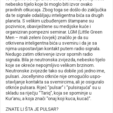
nebesko tijelo koje bi moglo biti izvor ovako
pravilnih otkucaja. Zbog toga se došlo do zaključka
da te signale odašiljaju inteligentna bića sa drugih
planeta. S velikim uzbuđenjem štampane su
pozivnice, oba­viještene su medijske kuće i
organiziran pompezni seminar. LGM (Little Green
Men – mali zeleni čovjek) značilo je da su
otkrivena inteligentna bića u svemiru i da je sa
njima uspostavljan kontakt putem radio signala.
Nedugo zatim otkrivenje izvor spornih radio
signala. Bila je neutronska zvijezda, nebesko tijelo
koje se okreće nepojmljivo velikom brzinom.
Neutronske zvijezde tako su dobile još jedno ime,
pulsari. Jocellynino otkriće nije omogućilo uspo­
stavljanje kontakta sa svemircima, ali je osiguralo
otkriće pulsara. Riječ “pulsar” i “pulsirajuća” su u
skladu sa riječju “Tariq”, koja se spominje u
Kur’anu, a koja znači “onaj koji kuca, kucač”.
ZNATE LI ŠTA JE PULSAR?