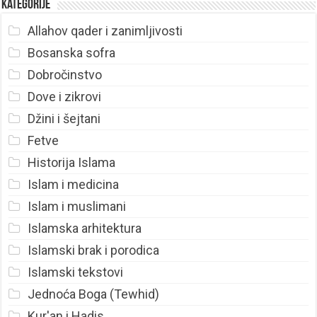
Kategorije
Allahov qader i zanimljivosti
Bosanska sofra
Dobročinstvo
Dove i zikrovi
Džini i šejtani
Fetve
Historija Islama
Islam i medicina
Islam i muslimani
Islamska arhitektura
Islamski brak i porodica
Islamski tekstovi
Jednoća Boga (Tewhid)
Kur'an i Hadis