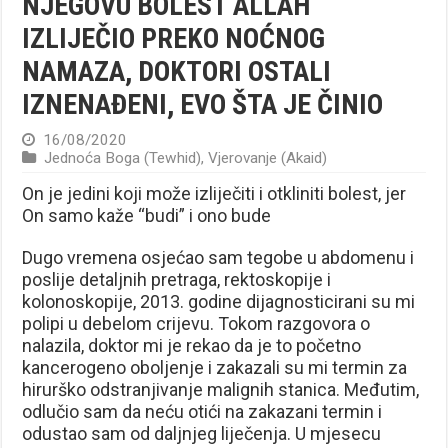
NJEGOVU BOLEST ALLAH
IZLIJEČIO PREKO NOĆNOG
NAMAZA, DOKTORI OSTALI
IZNENAĐENI, EVO ŠTA JE ČINIO
16/08/2020
Jednoća Boga (Tewhid)
,
Vjerovanje (Akaid)
On je jedini koji može izliječiti i otkliniti bolest, jer
On samo kaže “budi” i ono bude
Dugo vremena osjećao sam tegobe u abdomenu i
poslije detaljnih pretraga, rektoskopije i
kolonoskopije, 2013. godine dijagnosticirani su mi
polipi u debelom crijevu. Tokom razgovora o
nalazila, doktor mi je rekao da je to početno
kancerogeno oboljenje i zakazali su mi termin za
hirurško odstranjivanje malignih stanica. Međutim,
odlučio sam da neću otići na zakazani termin i
odustao sam od daljnjeg liječenja. U mjesecu