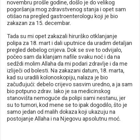
novembru prošle godine, došlo je do velikog
pogoršanja mog zdravstvenog stanja i opet sam
otišao na pregled gastroenterologu koji je bio
zakazan za 15. decembar.
Tada su mi opet zakazali hirurško otklanjanje
polipa za 18. mart i dali uputnice da uradim detaljan
pregled debelog crijeva. Dok se sve to odvijalo,
počeo sam da klanjam nafile svaku noć i da na
sedždi molim Allaha da mi podari zdravlje i da me
izliječi od bolesti. Na zakazani datum, 18. marta,
kad su uradili kolonoskopiju, nalaza je bio
začuđujući: debelo crijevo sasvim uredno, a ja sam
bio potpuno zdrav. Iako je sa medicinskog
stanovišta nemoguće da polipi sami nestanu, jer
su to tumori, kod mene se to ipak dogodilo, što je
samo jedan od malih dokaza koji ukazuju na
postojanje Allaha i na Njegovu apsolutnu moć.