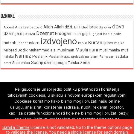
Oznake
dova
brak
Allah
Allah dž.š.
BiH
Alija Izetbegović
Abdest
blud
djevojka
Dzennet
Erdogan
dzamija
dzenaza
ezan
grijeh
hadis
grijesi
hadz
izdvojeno
Kur'an
hidzab
islam
majka
ljubav
ibadet
kabur
Muslimani
Milorad Dodik
Muhammed a.s.
musliman
muž
muslimanka
Namaz
Poslanik
Poslanik a.s.
sadaka
nafaka
prelazak na islam
Ramazan
Sudnji dan
zena
supruga
Srebrenica
Turska
smrt
Religis.com je unaprijedio politiku privatnosti i korištenja
takozvanih cookiesa, u skladu s novom europskom regulativom.
Cookiese koristimo kako bismo mogli pružati našu online
uslugu, analizirati korištenje sadržaja, nuditi reklamni prostor,
kao i za ostale funkcionalnosti koje ne bismo mogli pružati bez
cookiesa. Daljnjim korištenjem ovog portala pristajete na
korištenje cookiesa.
Sahifa Theme
License is not validated, Go to the theme options page
to validate the license, You need a single license for each domain