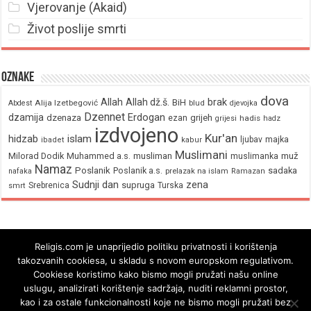
Vjerovanje (Akaid)
Život poslije smrti
Oznake
dova
brak
Allah
Allah dž.š.
BiH
Alija Izetbegović
Abdest
blud
djevojka
Dzennet
Erdogan
dzamija
dzenaza
ezan
grijeh
hadis
grijesi
hadz
izdvojeno
Kur'an
hidzab
islam
majka
ljubav
ibadet
kabur
Muslimani
Milorad Dodik
Muhammed a.s.
musliman
muž
muslimanka
Namaz
Poslanik
Poslanik a.s.
sadaka
nafaka
prelazak na islam
Ramazan
Sudnji dan
zena
supruga
Srebrenica
Turska
smrt
Religis.com je unaprijedio politiku privatnosti i korištenja
takozvanih cookiesa, u skladu s novom europskom regulativom.
Cookiese koristimo kako bismo mogli pružati našu online
uslugu, analizirati korištenje sadržaja, nuditi reklamni prostor,
kao i za ostale funkcionalnosti koje ne bismo mogli pružati bez