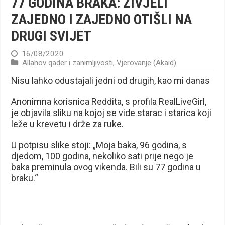
77 GODINA BRAKA: ŽIVJELI
ZAJEDNO I ZAJEDNO OTIŠLI NA
DRUGI SVIJET
16/08/2020
Allahov qader i zanimljivosti
,
Vjerovanje (Akaid)
Nisu lahko odustajali jedni od drugih, kao mi danas
Anonimna korisnica Reddita, s profila RealLiveGirl,
je objavila sliku na kojoj se vide starac i starica koji
leže u krevetu i drže za ruke.
U potpisu slike stoji: „Moja baka, 96 godina, s
djedom, 100 godina, nekoliko sati prije nego je
baka preminula ovog vikenda. Bili su 77 godina u
braku.“