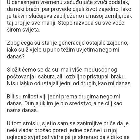
U današnjem vremenu začuđujuće zvuči podatak,
da neki bračni par provede cijeli život zajedno. Iako
je takvih slučajeva zabilježeno i u našoj zemlji, ipak
taj broj je sve manji. Stope razvoda su sve veće
širom svijeta.
Zbog čega su starije generacije ostajale zajedno,
iako su živjele u puno težim uvjetima nego mi
danas?
Složit ćemo se da su imali više međusobnog
poštovanja i sabura, ali i ozbiljno pristupali braku.
Nisu lahko odustajali jedni od drugih, kao mi danas.
Bili su milostiviji jedni prema drugima nego mi
danas. Dunjaluk im je bio sredstvo, a ne cilj kao
nama danas.
U tom smislu, sjetio sam se zanimljive priče da je
neki vladar prošao pored jedne pećine i u njoj
ugledao svjetlost vatre pa je skrenuo da vidi ko se