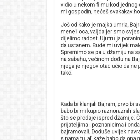
vidio u nekom filmu kod jednog d
mi gospodin, nećeš svakakav hodat
Još od kako je majka umrla, Bajr
mene i oca, valjda jer smo svje
dijelimo radost. Ujutru ja poran
da ustanem. Bude mi uvijek malo 
Spremimo se pa u džamiju na sab
na sabahu, većinom dođu na Bajram
njega je njegov otac učio da ne
tako.
Kada bi klanjali Bajram, prvo bi s
babo bi mi kupio raznoraznih slatk
što se prodaje ispred džamije. Če
prijateljima i poznanicima i onda b
bajramovali. Doduše uvijek navrat
s nama tu, al’ kaže babo da ona