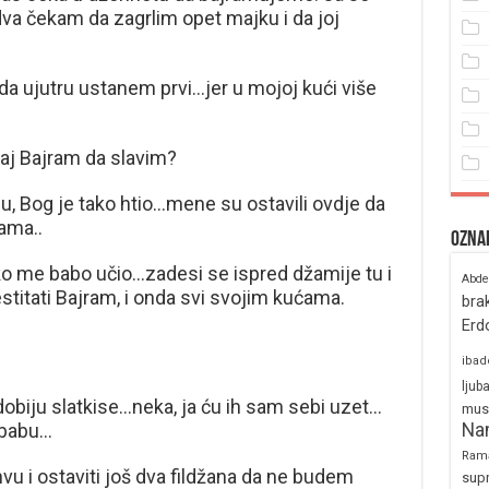
dva čekam da zagrlim opet majku i da joj
da ujutru ustanem prvi…jer u mojoj kući više
j Bajram da slavim?
u, Bog je tako htio…mene su ostavili ovdje da
ama..
Ozna
ako me babo učio…zadesi se ispred džamije tu i
Abde
stitati Bajram, i onda svi svojim kućama.
bra
Erd
ibad
ljub
dobiju slatkise…neka, ja ću ih sam sebi uzet…
mus
 babu…
Na
Ram
vu i ostaviti još dva fildžana da ne budem
sup