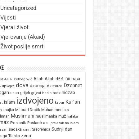
Uncategorized
Vijesti
Vjera i život
Vjerovanje (Akaid)
Život poslije smrti
ke
Allah
Allah dž.š.
BiH
Alija Izetbegović
st
blud
dova
Dzennet
k
dzamija
dzenaza
djevojka
ogan
hidzab
ezan
grijeh
hadis
grijesi
hadz
izdvojeno
Kur'an
islam
et
kabur
majka
Milorad Dodik
Muhammed a.s.
av
Muslimani
liman
muž
muslimanka
nafaka
maz
Poslanik
Poslanik a.s.
prelazak na islam
Sudnji dan
sadaka
Srebrenica
azan
smrt
zena
ruga
Turska