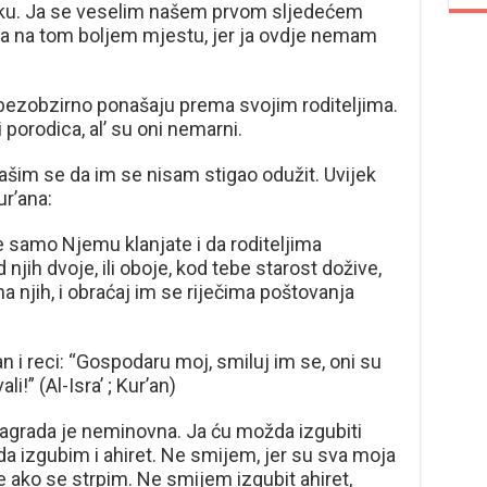
jku. Ja se veselim našem prvom sljedećem
 na tom boljem mjestu, jer ja ovdje nemam
bezobzirno ponašaju prema svojim roditeljima.
 porodica, al’ su oni nemarni.
 plašim se da im se nisam stigao odužit. Uvijek
r’ana:
e samo Njemu klanjate i da roditeljima
njih dvoje, ili oboje, kod tebe starost dožive,
 na njih, i obraćaj im se riječima poštovanja
n i reci: “Gospodaru moj, smiluj im se, oni su
i!” (Al-Isra’ ; Kur’an)
 nagrada je neminovna. Ja ću možda izgubiti
 da izgubim i ahiret. Ne smijem, jer su sva moja
 ako se strpim. Ne smijem izgubit ahiret,