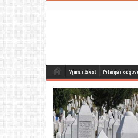
Vjera i život
Pitanja i odgov