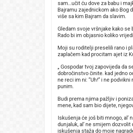
sam…učit ću dove za babu i ma
Bajramu zajednickom ako Bog da
više sa kim Bajram da slavim.
Gledam svoje vršnjake kako se 
Rado bi im objasnio koliko vrijedi
Moji su roditelji preselili rano i
zaplačem kad procitam ajet iz Ku
„ Gospodar tvoj zapovijeda da s
dobročinstvo činite. kad jedno od 
ne reci im ni: “Uh!” i ne podvikni
punim.
Budi prema njima pažljiv i poniza
mene, kad sam bio dijete, njegoval
Iskušenja će još biti mnogo, al’
dunjaluk, al’ ne smijem dozvolit
iskušenja staža do moje nagrade