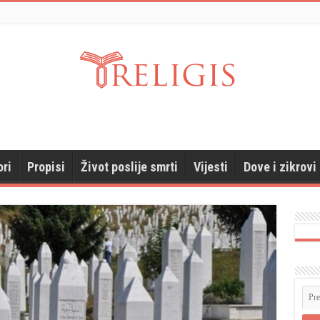
ori
Propisi
Život poslije smrti
Vijesti
Dove i zikrovi