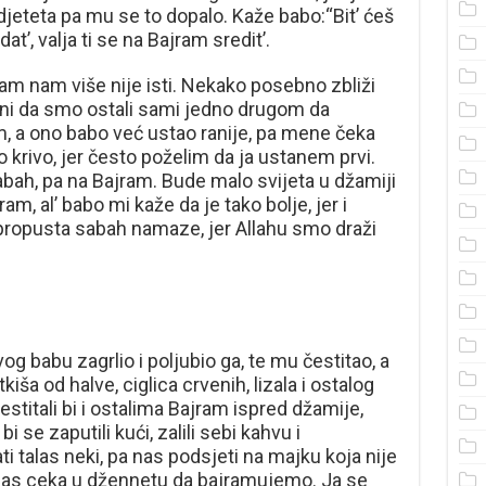
jeteta pa mu se to dopalo. Kaže babo:“Bit’ ćeš
’, valja ti se na Bajram sredit’.
am nam više nije isti. Nekako posebno zbliži
sni da smo ostali sami jedno drugom da
im, a ono babo već ustao ranije, pa mene čeka
krivo, jer često poželim da ja ustanem prvi.
ah, pa na Bajram. Bude malo svijeta u džamiji
, al’ babo mi kaže da je tako bolje, jer i
 propusta sabah namaze, jer Allahu smo draži
vog babu zagrlio i poljubio ga, te mu čestitao, a
iša od halve, ciglica crvenih, lizala i ostalog
stitali bi i ostalima Bajram ispred džamije,
i se zaputili kući, zalili sebi kahvu i
i talas neki, pa nas podsjeti na majku koja nije
 nas ceka u džennetu da bajramujemo. Ja se