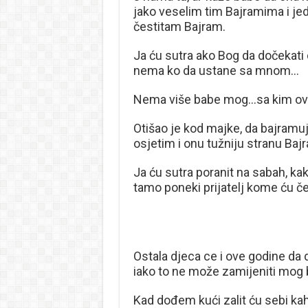
jako veselim tim Bajramima i je
čestitam Bajram.
Ja ću sutra ako Bog da dočekati 
nema ko da ustane sa mnom…
Nema više babe mog…sa kim ova
Otišao je kod majke, da bajramuj
osjetim i onu tužniju stranu Bajr
Ja ću sutra poranit na sabah, k
tamo poneki prijatelj kome ću če
Ostala djeca ce i ove godine da 
iako to ne može zamijeniti mog
Kad dođem kući zalit ću sebi kah