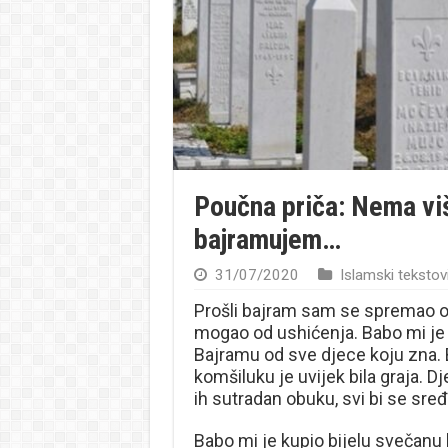
Poučna priča: Nema vi
bajramujem…
31/07/2020
Islamski tekstov
Prošli bajram sam se spremao o
mogao od ushićenja. Babo mi je r
Bajramu od sve djece koju zna.
komšiluku je uvijek bila graja. D
ih sutradan obuku, svi bi se sređi
Babo mi je kupio bijelu svečanu k