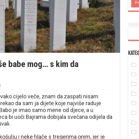
Kateg
še babe mog… s kim da
i
vako cijelo veče, znam da zaspati nisam
ekao da sam ja dijete koje najviše raduje
 Babo je imao samo mene od djece, a u
jeca bi uoči Bajrama dobijala svečana odijela da
vali.
ošulju i neke hlače s tregerima onim, jer je