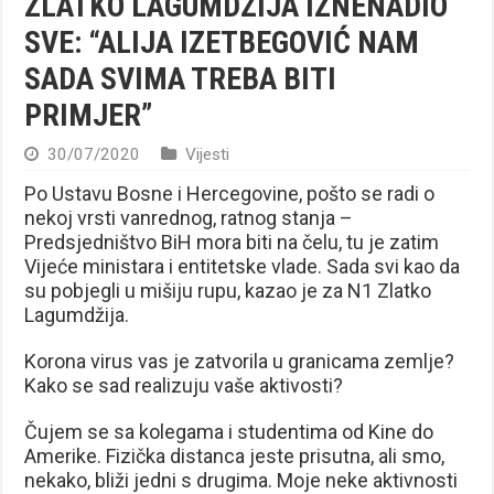
ZLATKO LAGUMDŽIJA IZNENADIO
SVE: “ALIJA IZETBEGOVIĆ NAM
SADA SVIMA TREBA BITI
PRIMJER”
30/07/2020
Vijesti
Po Ustavu Bosne i Hercegovine, pošto se radi o
nekoj vrsti vanrednog, ratnog stanja –
Predsjedništvo BiH mora biti na čelu, tu je zatim
Vijeće ministara i entitetske vlade. Sada svi kao da
su pobjegli u mišiju rupu, kazao je za N1 Zlatko
Lagumdžija.
Korona virus vas je zatvorila u granicama zemlje?
Kako se sad realizuju vaše aktivosti?
Čujem se sa kolegama i studentima od Kine do
Amerike. Fizička distanca jeste prisutna, ali smo,
nekako, bliži jedni s drugima. Moje neke aktivnosti