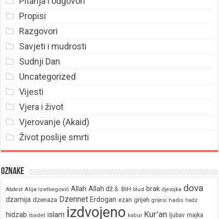
Pitanja i odgovori
Propisi
Razgovori
Savjeti i mudrosti
Sudnji Dan
Uncategorized
Vijesti
Vjera i život
Vjerovanje (Akaid)
Život poslije smrti
Oznake
dova
brak
Allah
Allah dž.š.
BiH
Alija Izetbegović
Abdest
blud
djevojka
Dzennet
Erdogan
dzamija
dzenaza
ezan
grijeh
hadis
grijesi
hadz
izdvojeno
Kur'an
hidzab
islam
majka
ljubav
ibadet
kabur