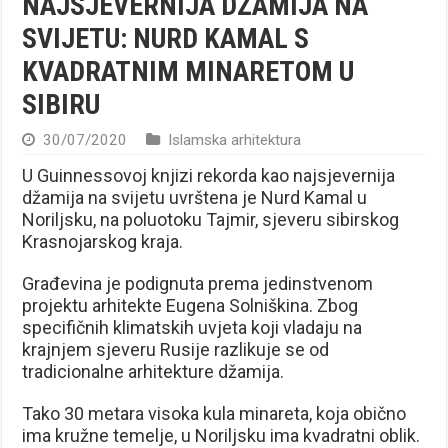
NAJSJEVERNIJA DŽAMIJA NA
SVIJETU: NURD KAMAL S
KVADRATNIM MINARETOM U
SIBIRU
30/07/2020
Islamska arhitektura
U Guinnessovoj knjizi rekorda kao najsjevernija
džamija na svijetu uvrštena je Nurd Kamal u
Noriljsku, na poluotoku Tajmir, sjeveru sibirskog
Krasnojarskog kraja.
Građevina je podignuta prema jedinstvenom
projektu arhitekte Eugena Solniškina. Zbog
specifičnih klimatskih uvjeta koji vladaju na
krajnjem sjeveru Rusije razlikuje se od
tradicionalne arhitekture džamija.
Tako 30 metara visoka kula minareta, koja obično
ima kružne temelje, u Noriljsku ima kvadratni oblik.