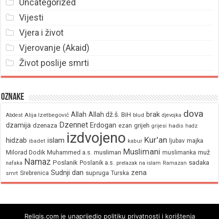
Uncategorized
Vijesti
Vjera i život
Vjerovanje (Akaid)
Život poslije smrti
Oznake
dova
brak
Allah
Allah dž.š.
BiH
Alija Izetbegović
Abdest
blud
djevojka
Dzennet
Erdogan
dzamija
dzenaza
ezan
grijeh
hadis
grijesi
hadz
izdvojeno
Kur'an
hidzab
islam
majka
ljubav
ibadet
kabur
Muslimani
Milorad Dodik
Muhammed a.s.
musliman
muž
muslimanka
Namaz
Poslanik
Poslanik a.s.
sadaka
nafaka
prelazak na islam
Ramazan
Sudnji dan
zena
supruga
Srebrenica
Turska
smrt
Religis.com je unaprijedio politiku privatnosti i korištenja