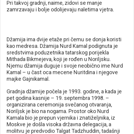
Pri takvoj gradnji, naime, zidovi se manje
zamrzavaju i bolje odolijevaju naletima vjetra.
Džamija ima dvije etaže pri čemu se donja koristi
kao medresa. Džamija Nurd Kamal podignuta je
sredstvima poduzetnika tatarskog porijekla
Mithada Bikmejeva, koji je rođen u Noriljsku.
Njemu džamija duguje i svoje neobično ime Nurd
Kamal – u čast oca mecene Nuritdina i njegove
majke Gajnikamal.
Gradnja džamije počela je 1993. godine, a kada je
pet godina kasnije – 19. septembra 1998. –
organizirana ceremonija svečanog otvaranja,
Noriljsk je bio na nogama. Prostor oko Nurd
Kamala bio je prepun vjernika i znatiželjnika, iz
Moskve je došla visoka državna delegacija, a
molitvu je predvodio Talgat Tadzhuddin, tadašnji