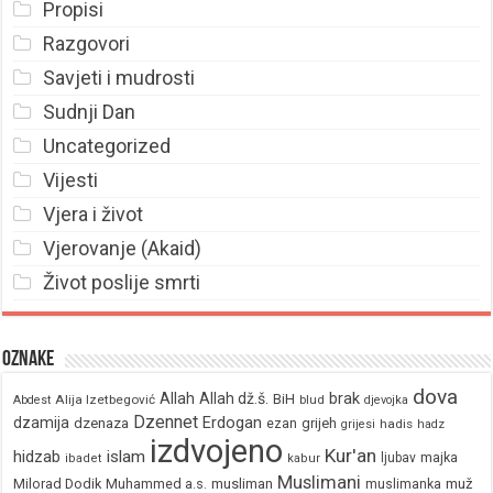
Propisi
Razgovori
Savjeti i mudrosti
Sudnji Dan
Uncategorized
Vijesti
Vjera i život
Vjerovanje (Akaid)
Život poslije smrti
Oznake
dova
brak
Allah
Allah dž.š.
BiH
Alija Izetbegović
Abdest
blud
djevojka
Dzennet
Erdogan
dzamija
dzenaza
ezan
grijeh
hadis
grijesi
hadz
izdvojeno
Kur'an
hidzab
islam
majka
ljubav
ibadet
kabur
Muslimani
Milorad Dodik
Muhammed a.s.
musliman
muž
muslimanka