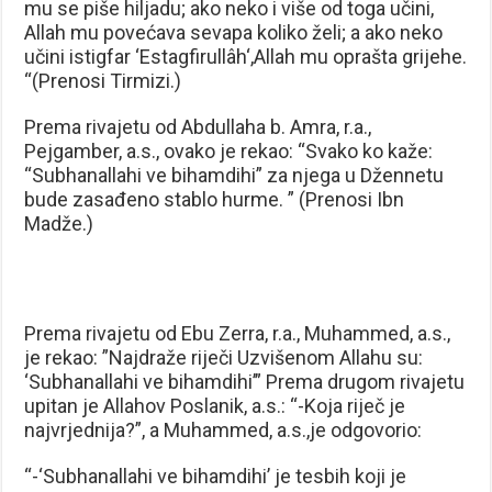
mu se piše hiljadu; ako neko i više od toga učini,
Allah mu povećava sevapa koliko želi; a ako neko
učini istigfar ‘Estagfirullâh‘,Allah mu oprašta grijehe.
“(Prenosi Tirmizi.)
Prema rivajetu od Abdullaha b. Amra, r.a.,
Pejgamber, a.s., ovako je rekao: “Svako ko kaže:
“Subhanallahi ve bihamdihi” za njega u Džennetu
bude zasađeno stablo hurme. ” (Prenosi Ibn
Madže.)
Prema rivajetu od Ebu Zerra, r.a., Muhammed, a.s.,
je rekao: ”Najdraže riječi Uzvišenom Allahu su:
‘Subhanallahi ve bihamdihi’” Prema drugom rivajetu
upitan je Allahov Poslanik, a.s.: “-Koja riječ je
najvrjednija?”, a Muhammed, a.s.,je odgovorio:
“-‘Subhanallahi ve bihamdihi’ je tesbih koji je