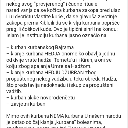
nekog svog “provjerenog” i čudne rituale
naređivanja da se kožica kurbana zakopa pred ulaz
ili u dvorištu vlastite kuće , da se glavuša zivotinje
zakopa prema Kibli, ili da se krvlju kurbana popršće
prag ili ćoškovi kuće. Ovo je tipični sihr!I na koncu:
Islam je instituciju kurbana jasno označio na
– kurban kurbanskog Bajrama
– klanje kurbana HEDJA onome ko obavlja jednu
od dvije vrste hadža: Temetu’u ili Kiran, a oni se
kolju zbog spajanja Umre sa Hadžom.
– klanje kurbana HEDJU DŽUBRAN zbog
propuštenog nekog vadžiba u toku obreda Hadža,
što predstavlja nadoknadu i iskup za propušteni
vadžib.
– kurban akike novorođenčetu
– zavjetni kurban
Mimo ovih kurbana NEMA kurbana!U našem narodu
je ostao običaj klanja „kurbana“ bolesnima,