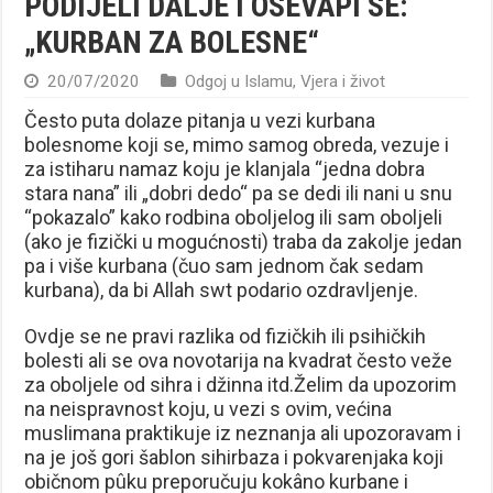
PODIJELI DALJE I OSEVAPI SE:
„KURBAN ZA BOLESNE“
20/07/2020
Odgoj u Islamu
,
Vjera i život
Često puta dolaze pitanja u vezi kurbana
bolesnome koji se, mimo samog obreda, vezuje i
za istiharu namaz koju je klanjala “jedna dobra
stara nana” ili „dobri dedo“ pa se dedi ili nani u snu
“pokazalo” kako rodbina oboljelog ili sam oboljeli
(ako je fizički u mogućnosti) traba da zakolje jedan
pa i više kurbana (čuo sam jednom čak sedam
kurbana), da bi Allah swt podario ozdravljenje.
Ovdje se ne pravi razlika od fizičkih ili psihičkih
bolesti ali se ova novotarija na kvadrat često veže
za oboljele od sihra i džinna itd.Želim da upozorim
na neispravnost koju, u vezi s ovim, većina
muslimana praktikuje iz neznanja ali upozoravam i
na je još gori šablon sihirbaza i pokvarenjaka koji
običnom pûku preporučuju kokâno kurbane i