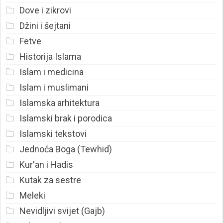
Dove i zikrovi
Džini i šejtani
Fetve
Historija Islama
Islam i medicina
Islam i muslimani
Islamska arhitektura
Islamski brak i porodica
Islamski tekstovi
Jednoća Boga (Tewhid)
Kur'an i Hadis
Kutak za sestre
Meleki
Nevidljivi svijet (Gajb)