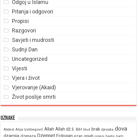
Odgoj u Islamu
Pitanja i odgovori
Propisi
Razgovori
Savjeti i mudrosti
Sudnji Dan
Uncategorized
Vijesti
Vjera i život
Vjerovanje (Akaid)
Život poslije smrti
Oznake
dova
brak
Allah
Allah dž.š.
BiH
Alija Izetbegović
Abdest
blud
djevojka
Dzennet
Erdogan
dzamija
dzenaza
ezan
grijeh
hadis
grijesi
hadz