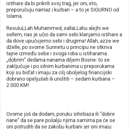
istihare da bi prikrili svoj trag, jer oni, eto,
preporučuju namaz i kurban – a to je SIGURNO od
Islama.
ResuluLLah Muhammed, sallaLLahu alejhi we
sellem, nas je učio da sami sebi klanjamo istihare a
da dove upućujemo sebi i drugima! Allah, azze we
dželle, po svome Sunnetu u principu ne otkriva
tajne između sebe i svoga roba u istiharama
„dobrim“ dedama nanama diljem Bosne: to se
zaključuje i po silnim kurbanima u preporukama
koji su bid’at i imaju za cilj oboljelog financijski
dobrano opeljušati ili uništiti – sedam kurbana –
2.000 KM!
Ovome još da dodam, poruku sihirbaza ili “dobre
nane” da se pare pošalju njima samima pa će se
oni potruditi da se zakolju kurbani jer oni imaju