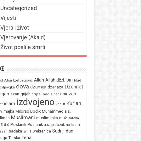
Uncategorized
Vijesti
Vjera i život
Vjerovanje (Akaid)
Život poslije smrti
ke
Allah
Allah dž.š.
BiH
Alija Izetbegović
st
blud
dova
Dzennet
k
dzamija
dzenaza
djevojka
ogan
hidzab
ezan
grijeh
hadis
grijesi
hadz
izdvojeno
Kur'an
islam
et
kabur
majka
Milorad Dodik
Muhammed a.s.
av
Muslimani
liman
muž
muslimanka
nafaka
maz
Poslanik
Poslanik a.s.
prelazak na islam
Sudnji dan
sadaka
Srebrenica
azan
smrt
zena
ruga
Turska