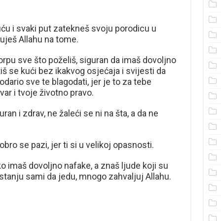
uću i svaki put zatekneš svoju porodicu u
juješ Allahu na tome.
orpu sve što poželiš, siguran da imaš dovoljno
tiš se kući bez ikakvog osjećaja i svijesti da
dario sve te blagodati, jer je to za tebe
ar i tvoje životno pravo.
an i zdrav, ne žaleći se ni na šta, a da ne
ro se pazi, jer ti si u velikoj opasnosti.
ko imaš dovoljno nafake, a znaš ljude koji su
 u stanju sami da jedu, mnogo zahvaljuj Allahu.