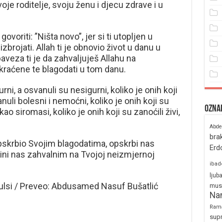
oje roditelje, svoju ženu i djecu zdrave i u
voriti: ”Ništa novo”, jer si ti utopljen u
zbrojati. Allah ti je obnovio život u danu u
baveza ti je da zahvaljuješ Allahu na
raćene te blagodati u tom danu.
gurni, a osvanuli su nesigurni, koliko je onih koji
anuli bolesni i nemoćni, koliko je onih koji su
Ozna
ao siromasi, koliko je onih koji su zanoćili živi,
Abde
bra
pskrbio Svojim blagodatima, opskrbi nas
Erd
ini nas zahvalnim na Tvojoj neizmjernoj
ibad
ljub
ulsi / Preveo: Abdusamed Nasuf Bušatlić
mus
Na
Ram
sup