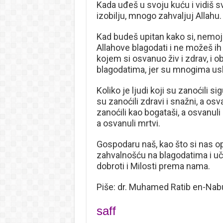
Kada uđeš u svoju kuću i vidiš sv
izobilju, mnogo zahvaljuj Allahu.
Kad budeš upitan kako si, nemoj go
Allahove blagodati i ne možeš ih i
kojem si osvanuo živ i zdrav, i o
blagodatima, jer su mnogima usk
Koliko je ljudi koji su zanoćili si
su zanoćili zdravi i snažni, a osv
zanoćili kao bogataši, a osvanuli k
a osvanuli mrtvi.
Gospodaru naš, kao što si nas o
zahvalnošću na blagodatima i uč
dobroti i Milosti prema nama.
Piše: dr. Muhamed Ratib en-Nab
saff