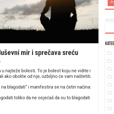
Kateg
duševni mir i sprečava sreću
i
 u najteže bolesti. To je bolest koju ne vidite i
 ako obolite od nje, ozbiljno će vam naštetiti.
na blagodati” i manifestira se na četiri načina:
godati toliko da ne osjećaš da su to blagodati