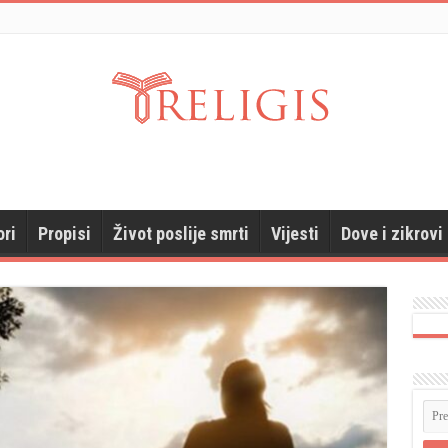
ori
Propisi
Život poslije smrti
Vijesti
Dove i zikrovi