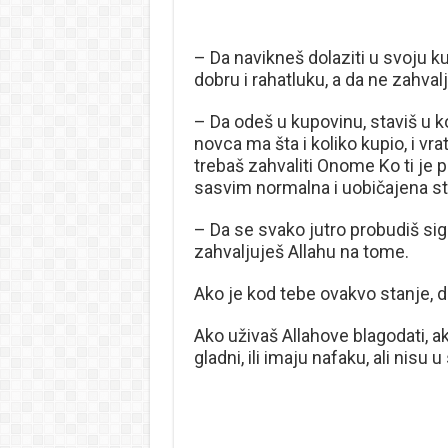
– Da navikneš dolaziti u svoju k
dobru i rahatluku, a da ne zahval
– Da odeš u kupovinu, staviš u k
novca ma šta i koliko kupio, i vra
trebaš zahvaliti Onome Ko ti je po
sasvim normalna i uobičajena stv
– Da se svako jutro probudiš sigur
zahvaljuješ Allahu na tome.
Ako je kod tebe ovakvo stanje, dob
Ako uživaš Allahove blagodati, a
gladni, ili imaju nafaku, ali nisu