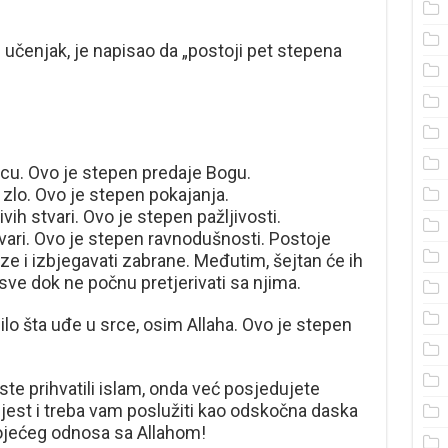
ni učenjak, je napisao da „postoji pet stepena
ricu. Ovo je stepen predaje Bogu.
i zlo. Ovo je stepen pokajanja.
ivih stvari. Ovo je stepen pažljivosti.
tvari. Ovo je stepen ravnodušnosti. Postoje
eze i izbjegavati zabrane. Međutim, šejtan će ih
sve dok ne počnu pretjerivati sa njima.
bilo šta uđe u srce, osim Allaha. Ovo je stepen
ste prihvatili islam, onda već posjedujete
jest i treba vam poslužiti kao odskočna daska
tojećeg odnosa sa Allahom!