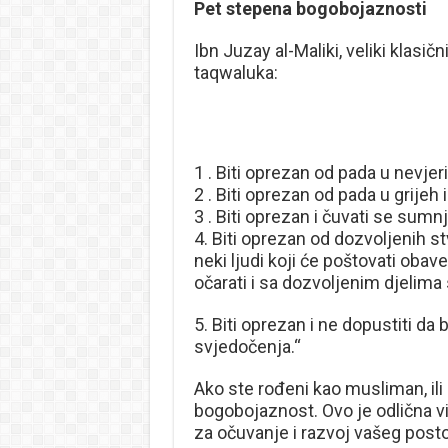
Pet stepena bogobojaznosti
Ibn Juzay al-Maliki, veliki klasič
taqwaluka:
1 . Biti oprezan od pada u nevje
2 . Biti oprezan od pada u grijeh 
3 . Biti oprezan i čuvati se sumnj
4. Biti oprezan od dozvoljenih s
neki ljudi koji će poštovati obav
očarati i sa dozvoljenim djelima 
5. Biti oprezan i ne dopustiti da 
svjedočenja.“
Ako ste rođeni kao musliman, ili 
bogobojaznost. Ovo je odlična vi
za očuvanje i razvoj vašeg pos