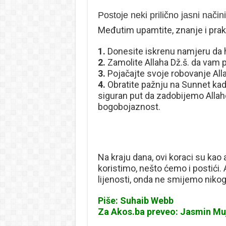
Postoje neki prilično jasni načini
Međutim upamtite, znanje i prakti
1.
Donesite iskrenu namjeru da h
2.
Zamolite Allaha Dž.š. da vam
3.
Pojačajte svoje robovanje Alla
4.
Obratite pažnju na Sunnet kad
siguran put da zadobijemo Alla
bogobojaznost.
Na kraju dana, ovi koraci su kao 
koristimo, nešto ćemo i postići.
lijenosti, onda ne smijemo nikog
Piše: Suhaib Webb
Za Akos.ba preveo: Jasmin Mu