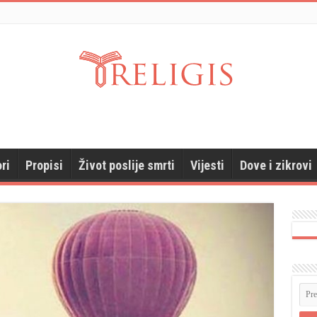
ri
Propisi
Život poslije smrti
Vijesti
Dove i zikrovi