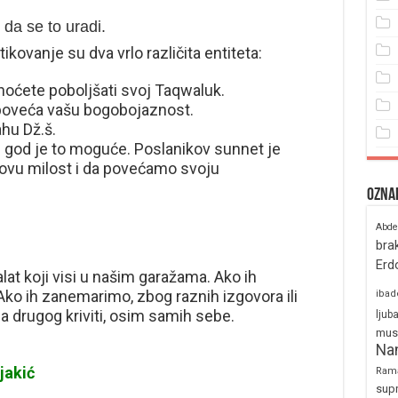
 da se to uradi.
kovanje su dva vrlo različita entiteta:
oćete poboljšati svoj Taqwaluk.
 poveća vašu bogobojaznost.
hu Dž.š.
 god je to moguće. Poslanikov sunnet je
hovu milost i da povećamo svoju
Ozna
Abde
bra
Erd
alat koji visi u našim garažama. Ako ih
 Ako ih zanemarimo, zbog raznih izgovora ili
ibad
a drugog kriviti, osim samih sebe.
ljub
mus
Na
jakić
Ram
sup