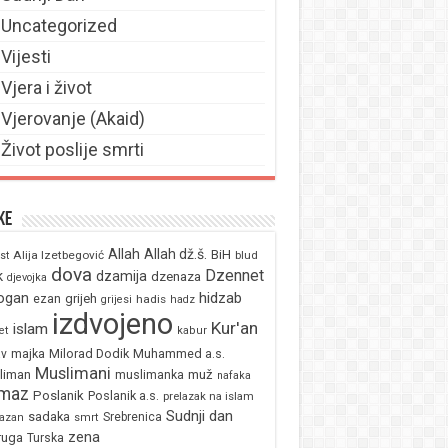
Uncategorized
Vijesti
Vjera i život
Vjerovanje (Akaid)
Život poslije smrti
ke
Allah
Allah dž.š.
BiH
Alija Izetbegović
st
blud
dova
Dzennet
k
dzamija
dzenaza
djevojka
ogan
hidzab
ezan
grijeh
hadis
grijesi
hadz
izdvojeno
Kur'an
islam
et
kabur
majka
Milorad Dodik
Muhammed a.s.
av
Muslimani
liman
muž
muslimanka
nafaka
maz
Poslanik
Poslanik a.s.
prelazak na islam
Sudnji dan
sadaka
Srebrenica
azan
smrt
zena
ruga
Turska