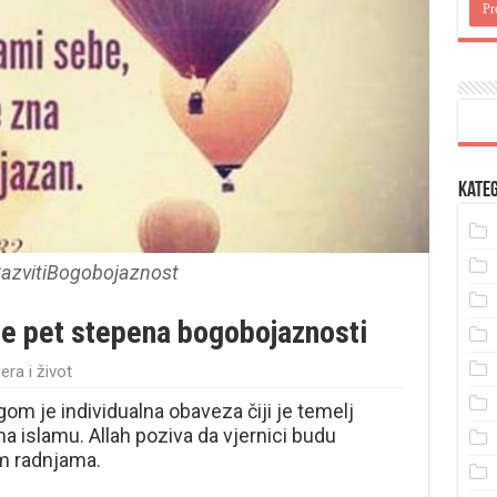
Kateg
azvitiBogobojaznost
te pet stepena bogobojaznosti
era i život
m je individualna obaveza čiji je temelj
ema islamu. Allah poziva da vjernici budu
im radnjama.