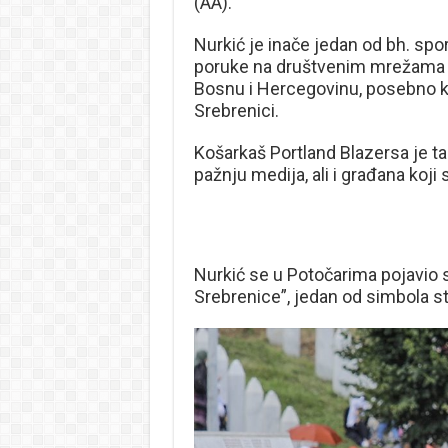
(AA).
Nurkić je inače jedan od bh. spor
poruke na društvenim mrežama p
Bosnu i Hercegovinu, posebno ka
Srebrenici.
Košarkaš Portland Blazersa je ta
pažnju medija, ali i građana koji
Nurkić se u Potočarima pojavio s
Srebrenice”, jedan od simbola s