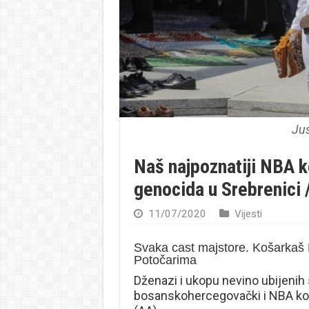
Ju
Naš najpoznatiji NBA 
genocida u Srebrenici 
11/07/2020
Vijesti
Svaka cast majstore. Košarkaš 
Potočarima
Dženazi i ukopu nevino ubijenih s
bosanskohercegovački i NBA koš