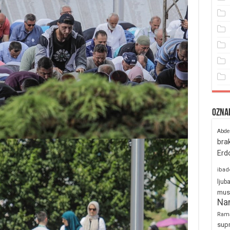
Ozna
Abde
bra
Erd
ibad
ljub
mus
Na
Ram
sup