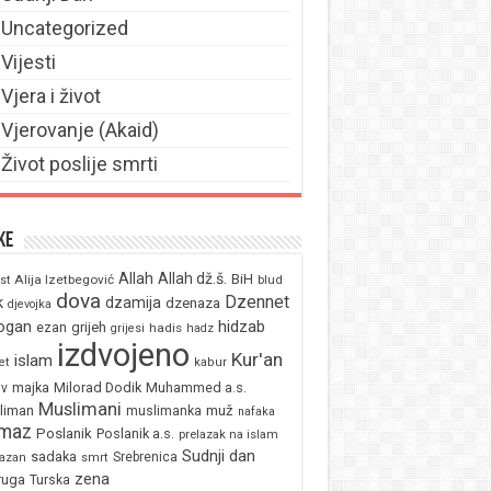
Uncategorized
Vijesti
Vjera i život
Vjerovanje (Akaid)
Život poslije smrti
ke
Allah
Allah dž.š.
BiH
Alija Izetbegović
st
blud
dova
Dzennet
k
dzamija
dzenaza
djevojka
ogan
hidzab
ezan
grijeh
hadis
grijesi
hadz
izdvojeno
Kur'an
islam
et
kabur
majka
Milorad Dodik
Muhammed a.s.
av
Muslimani
liman
muž
muslimanka
nafaka
maz
Poslanik
Poslanik a.s.
prelazak na islam
Sudnji dan
sadaka
Srebrenica
azan
smrt
zena
ruga
Turska