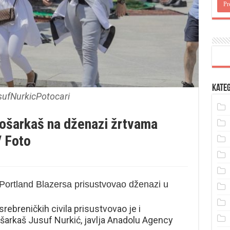
Kateg
sufNurkicPotocari
košarkaš na dženazi žrtvama
/ Foto
Portland Blazersa prisustvovao dženazi u
rebreničkih civila prisustvovao je i
arkaš Jusuf Nurkić, javlja Anadolu Agency