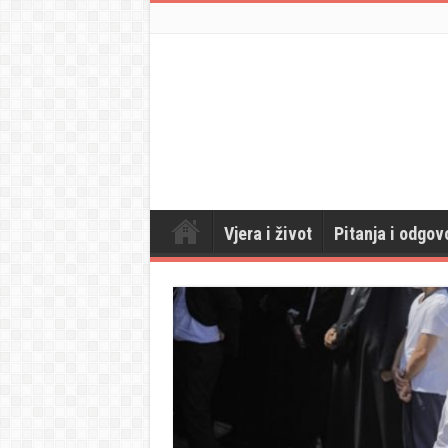
Vjera i život
Pitanja i odgov