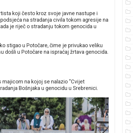
tista koji često kroz svoje javne nastupe i
odsjeća na stradanja civila tokom agresije na
da je riječ o stradanju tokom genocida u
ko stigao u Potočare, čime je privukao veliku
 su došli u Potočare na ispraćaj žrtava genocida.
 majicom na kojoj se nalazio “Cvijet
tradanja Bošnjaka u genocidu u Srebrenici.