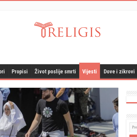
ori
Propisi
Život poslije smrti
Vijesti
Dove i zikrovi