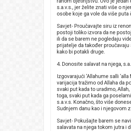
ranom djetinjstvu. Ovo je jedan 
s.a.v.s., jer želite znati više o
osobe koje ga vole da više puta č
Savjet- Proučavajte siru iz reno
postoji toliko izvora da ne posto
ili da se barem ne pogledaju vid
prijatelje da također proučavaju s
kako bi potakli druge.
4. Donosite salavat na njega, s.a.
Izgovarajući ‘Allahume salli ‘al
varijacija tražimo od Allaha da p
svaki put kada to uradimo, Allah,
toga, svaki put kada ga poselam
s.a.v.s. Konačno, što više donese
Sudnjem danu kao i njegovom z
Savjet- Pokušajte barem se nav
salavata na njega tokom jutra i d