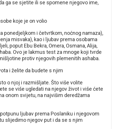
a ga se sjetite ili se spomene njegovo ime,
 osobe koje je on volio
ta ponedjeljkom i četvrtkom, noćnog namaza),
tenja misvaka), kao i ljubav prema osobama
oljeli, poput Ebu Bekra, Omera, Osmana, Alija,
shaba. Ovo je lakmus test za mnoge koji tvrde
zmišljotine protiv njegovih plemenitih ashaba.
ota i želite da budete s njim
 o njoj i razmišljate. Što više volite
ćete se više ugledati na njegov život i više ćete
i na onom svijetu, na najvišim deredžama
 i potpunu ljubav prema Poslaniku i njegovom
tu slijedimo njegov put i da se s njim