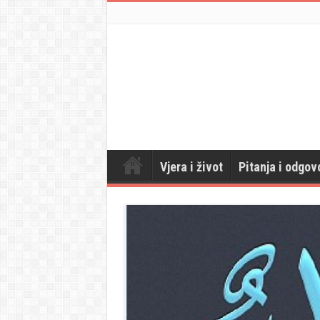
Vjera i život
Pitanja i odgov