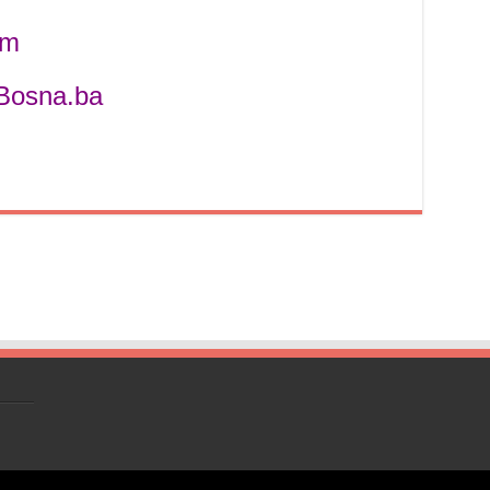
em
mBosna.ba