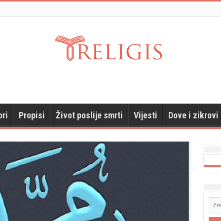
ori
Propisi
Život poslije smrti
Vijesti
Dove i zikrovi