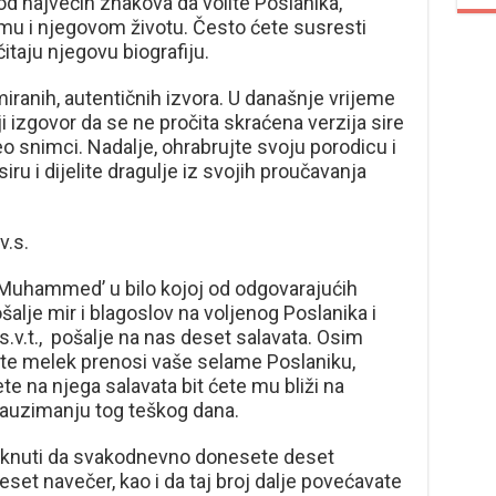
od najvećih znakova da volite Poslanika,
 njemu i njegovom životu. Često ćete susresti
itaju njegovu biografiju.
miranih, autentičnih izvora. U današnje vrijeme
ji izgovor da se ne pročita skraćena verzija sire
eo snimci. Nadalje, ohrabrujte svoju porodicu i
iru i dijelite dragulje iz svojih proučavanja
v.s.
la Muhammed’ u bilo kojoj od odgovarajućih
ošalje mir i blagoslov na voljenog Poslanika i
 s.v.t., pošalje na nas deset salavata. Osim
ite melek prenosi vaše selame Poslaniku,
te na njega salavata bit ćete mu bliži na
auzimanju tog teškog dana.
iknuti da svakodnevno donesete deset
eset navečer, kao i da taj broj dalje povećavate