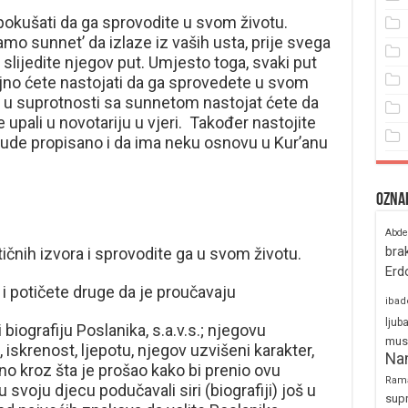
 pokušati da ga sprovodite u svom životu.
samo sunnet’ da izlaze iz vaših usta, prije svega
 slijedite njegov put. Umjesto toga, svaki put
jno ćete nastojati da ga sprovedete u svom
o u suprotnosti sa sunnetom nastojat ćete da
e upali u novotariju u vjeri. Također nastojite
ude propisano i da ima neku osnovu u Kur’anu
Ozna
Abde
bra
ičnih izvora i sprovodite ga u svom životu.
Erd
 i potičete druge da je proučavaju
ibad
ljub
iografiju Poslanika, s.a.v.s.; njegovu
mus
 iskrenost, ljepotu, njegov uzvišeni karakter,
Na
o kroz šta je prošao kako bi prenio ovu
Ram
 svoju djecu podučavali siri (biografiji) još u
sup