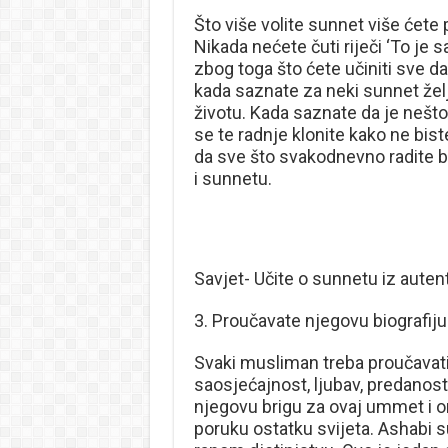
Što više volite sunnet više ćete
Nikada nećete čuti riječi ‘To je 
zbog toga što ćete učiniti sve da
kada saznate za neki sunnet žel
životu. Kada saznate da je nešt
se te radnje klonite kako ne bist
da sve što svakodnevno radite b
i sunnetu.
Savjet- Učite o sunnetu iz autent
3. Proučavate njegovu biografiju
Svaki musliman treba proučavati b
saosjećajnost, ljubav, predanost,
njegovu brigu za ovaj ummet i on
poruku ostatku svijeta. Ashabi su