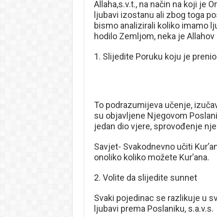
Allaha,s.v.t., na način na koji je
ljubavi izostanu ali zbog toga p
bismo analizirali koliko imamo lj
hodilo Zemljom, neka je Allahov 
1. Slijedite Poruku koju je prenio
To podrazumijeva učenje, izučav
su objavljene Njegovom Poslani
jedan dio vjere, sprovođenje njeg
Savjet- Svakodnevno učiti Kur’an
onoliko koliko možete Kur’ana.
2. Volite da slijedite sunnet
Svaki pojedinac se razlikuje u s
ljubavi prema Poslaniku, s.a.v.s.