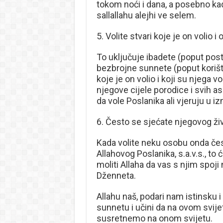
tokom noći i dana, a posebno kad
sallallahu alejhi ve selem.
5. Volite stvari koje je on volio i
To uključuje ibadete (poput pos
bezbrojne sunnete (poput koriš
koje je on volio i koji su njega v
njegove cijele porodice i svih a
da vole Poslanika ali vjeruju u i
6. Često se sjećate njegovog živ
Kada volite neku osobu onda često
Allahovog Poslanika, s.a.v.s., to 
moliti Allaha da vas s njim spoj
Dženneta.
Allahu naš, podari nam istinsku
sunnetu i učini da na ovom svije
susretnemo na onom svijetu.