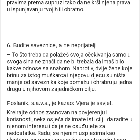
pravima prema supruzi tako da ne krši njena prava
u ispunjavanju tvojih ili obratno.
6. Budite saveznice, a ne neprijatelji
– To što treba da polažeš svoja očekivanja samo u
svoga sina ne znači da ne bi trebala da imaš bilo
kakve odnose sa snahom. Naprotiv, dvije žene koje
brinu za istog muškarca i njegovu djecu su ništa
manje od saveznika koje pomažu i ohrabruju jedna
drugu u njihovom zajedničkom cilju.
Poslanik, s.a.v.s., je kazao: Vjera je savjet.
Kreirajte odnos zasnovan na povjerenju i
korisnosti, neka osjeća da imate isti cilj i da radite u
njenom interesu i da je ne osuđujete za
nedostatke. Raduj se njenim uspjesima kao
vlastitim, jer njeni uspjesi će donijeti sreću tvom