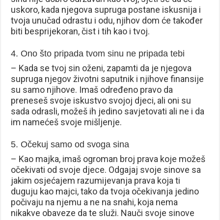
uskoro, kada njegova supruga postane iskusnija i
tvoja unučad odrastu i odu, njihov dom će također
biti besprijekoran, čist i tih kao i tvoj.
4. Ono što pripada tvom sinu ne pripada tebi
– Kada se tvoj sin oženi, zapamti da je njegova
supruga njegov životni saputnik i njihove finansije
su samo njihove. Imaš određeno pravo da
preneseš svoje iskustvo svojoj djeci, ali oni su
sada odrasli, možeš ih jedino savjetovati ali ne i da
im namećeš svoje mišljenje.
5. Očekuj samo od svoga sina
– Kao majka, imaš ogroman broj prava koje možeš
očekivati od svoje djece. Odgajaj svoje sinove sa
jakim osjećajem razumijevanja prava koja ti
duguju kao majci, tako da tvoja očekivanja jedino
počivaju na njemu a ne na snahi, koja nema
nikakve obaveze da te služi. Nauči svoje sinove