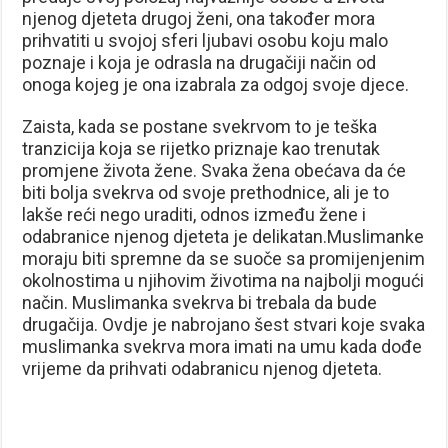
njenog djeteta drugoj ženi, ona također mora
prihvatiti u svojoj sferi ljubavi osobu koju malo
poznaje i koja je odrasla na drugačiji način od
onoga kojeg je ona izabrala za odgoj svoje djece.
Zaista, kada se postane svekrvom to je teška
tranzicija koja se rijetko priznaje kao trenutak
promjene života žene. Svaka žena obećava da će
biti bolja svekrva od svoje prethodnice, ali je to
lakše reći nego uraditi, odnos između žene i
odabranice njenog djeteta je delikatan.Muslimanke
moraju biti spremne da se suoče sa promijenjenim
okolnostima u njihovim životima na najbolji mogući
način. Muslimanka svekrva bi trebala da bude
drugačija. Ovdje je nabrojano šest stvari koje svaka
muslimanka svekrva mora imati na umu kada dođe
vrijeme da prihvati odabranicu njenog djeteta.