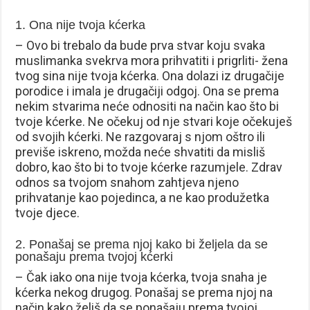
1. Ona nije tvoja kćerka
– Ovo bi trebalo da bude prva stvar koju svaka
muslimanka svekrva mora prihvatiti i prigrliti- žena
tvog sina nije tvoja kćerka. Ona dolazi iz drugačije
porodice i imala je drugačiji odgoj. Ona se prema
nekim stvarima neće odnositi na način kao što bi
tvoje kćerke. Ne očekuj od nje stvari koje očekuješ
od svojih kćerki. Ne razgovaraj s njom oštro ili
previše iskreno, možda neće shvatiti da misliš
dobro, kao što bi to tvoje kćerke razumjele. Zdrav
odnos sa tvojom snahom zahtjeva njeno
prihvatanje kao pojedinca, a ne kao produžetka
tvoje djece.
2. Ponašaj se prema njoj kako bi željela da se
ponašaju prema tvojoj kćerki
– Čak iako ona nije tvoja kćerka, tvoja snaha je
kćerka nekog drugog. Ponašaj se prema njoj na
način kako želiš da se ponašaju prema tvojoj