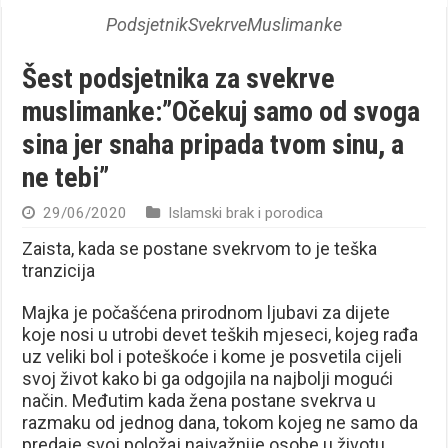
PodsjetnikSvekrveMuslimanke
Šest podsjetnika za svekrve
muslimanke:”Očekuj samo od svoga
sina jer snaha pripada tvom sinu, a
ne tebi”
29/06/2020
Islamski brak i porodica
Zaista, kada se postane svekrvom to je teška
tranzicija
Majka je počašćena prirodnom ljubavi za dijete
koje nosi u utrobi devet teških mjeseci, kojeg rađa
uz veliki bol i poteškoće i kome je posvetila cijeli
svoj život kako bi ga odgojila na najbolji mogući
način. Međutim kada žena postane svekrva u
razmaku od jednog dana, tokom kojeg ne samo da
predaje svoj položaj najvažnije osobe u životu