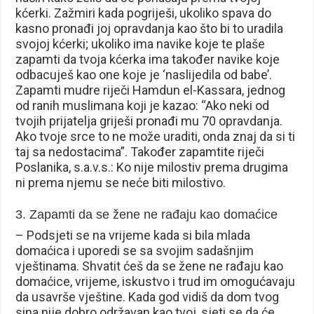
kćerki. Zažmiri kada pogriješi, ukoliko spava do
kasno pronađi joj opravdanja kao što bi to uradila
svojoj kćerki; ukoliko ima navike koje te plaše
zapamti da tvoja kćerka ima također navike koje
odbacuješ kao one koje je ‘naslijedila od babe’.
Zapamti mudre riječi Hamdun el-Kassara, jednog
od ranih muslimana koji je kazao: “Ako neki od
tvojih prijatelja griješi pronađi mu 70 opravdanja.
Ako tvoje srce to ne može uraditi, onda znaj da si ti
taj sa nedostacima”. Također zapamtite riječi
Poslanika, s.a.v.s.: Ko nije milostiv prema drugima
ni prema njemu se neće biti milostivo.
3. Zapamti da se žene ne rađaju kao domaćice
– Podsjeti se na vrijeme kada si bila mlada
domaćica i uporedi se sa svojim sadašnjim
vještinama. Shvatit ćeš da se žene ne rađaju kao
domaćice, vrijeme, iskustvo i trud im omogućavaju
da usavrše vještine. Kada god vidiš da dom tvog
sina nije dobro održavan kao tvoj, sjeti se da će