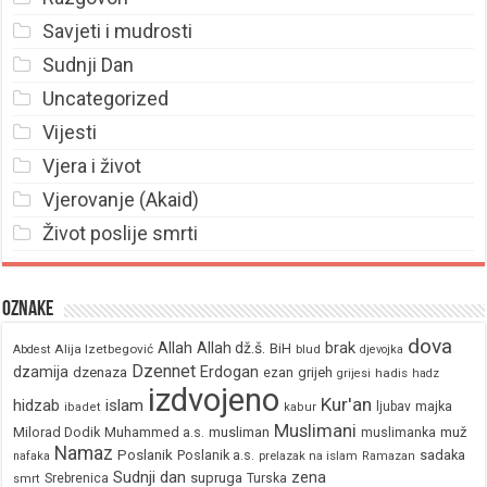
Savjeti i mudrosti
Sudnji Dan
Uncategorized
Vijesti
Vjera i život
Vjerovanje (Akaid)
Život poslije smrti
Oznake
dova
brak
Allah
Allah dž.š.
BiH
Alija Izetbegović
Abdest
blud
djevojka
Dzennet
Erdogan
dzamija
dzenaza
ezan
grijeh
hadis
grijesi
hadz
izdvojeno
Kur'an
hidzab
islam
majka
ljubav
ibadet
kabur
Muslimani
Milorad Dodik
Muhammed a.s.
musliman
muž
muslimanka
Namaz
Poslanik
Poslanik a.s.
sadaka
nafaka
prelazak na islam
Ramazan
Sudnji dan
zena
supruga
Srebrenica
Turska
smrt