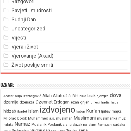
Razgovori
Savjeti i mudrosti
Sudnji Dan
Uncategorized
Vijesti
Vjera i život
Vjerovanje (Akaid)
Život poslije smrti
Oznake
dova
brak
Allah
Allah dž.š.
BiH
Alija Izetbegović
Abdest
blud
djevojka
Dzennet
Erdogan
dzamija
dzenaza
ezan
grijeh
hadis
grijesi
hadz
izdvojeno
Kur'an
hidzab
islam
majka
ljubav
ibadet
kabur
Muslimani
Milorad Dodik
Muhammed a.s.
musliman
muž
muslimanka
Namaz
Poslanik
Poslanik a.s.
sadaka
nafaka
prelazak na islam
Ramazan
Sudnji dan
zena
supruga
Srebrenica
Turska
smrt