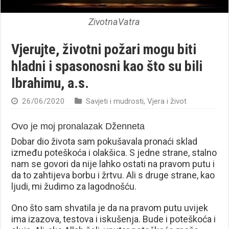
ZivotnaVatra
Vjerujte, životni požari mogu biti
hladni i spasonosni kao što su bili
Ibrahimu, a.s.
26/06/2020
Savjeti i mudrosti
,
Vjera i život
Ovo je moj pronalazak Dženneta
Dobar dio života sam pokušavala pronaći sklad
između poteškoća i olakšica. S jedne strane, stalno
nam se govori da nije lahko ostati na pravom putu i
da to zahtijeva borbu i žrtvu. Ali s druge strane, kao
ljudi, mi žudimo za lagodnošću.
Ono što sam shvatila je da na pravom putu uvijek
ima izazova, testova i iskušenja. Bude i poteškoća i