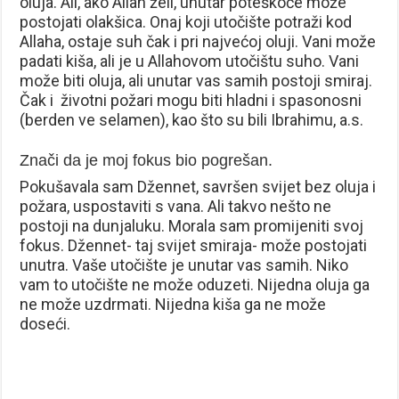
oluja. Ali, ako Allah želi, unutar poteškoće može
postojati olakšica. Onaj koji utočište potraži kod
Allaha, ostaje suh čak i pri najvećoj oluji. Vani može
padati kiša, ali je u Allahovom utočištu suho. Vani
može biti oluja, ali unutar vas samih postoji smiraj.
Čak i životni požari mogu biti hladni i spasonosni
(berden ve selamen), kao što su bili Ibrahimu, a.s.
Znači da je moj fokus bio pogrešan.
Pokušavala sam Džennet, savršen svijet bez oluja i
požara, uspostaviti s vana. Ali takvo nešto ne
postoji na dunjaluku. Morala sam promijeniti svoj
fokus. Džennet- taj svijet smiraja- može postojati
unutra. Vaše utočište je unutar vas samih. Niko
vam to utočište ne može oduzeti. Nijedna oluja ga
ne može uzdrmati. Nijedna kiša ga ne može
doseći.