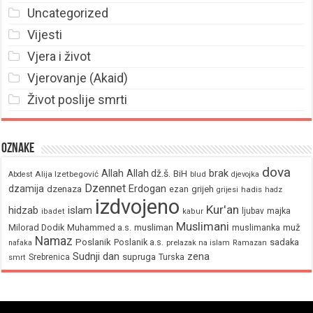
Uncategorized
Vijesti
Vjera i život
Vjerovanje (Akaid)
Život poslije smrti
Oznake
dova
brak
Allah
Allah dž.š.
BiH
Alija Izetbegović
Abdest
blud
djevojka
Dzennet
Erdogan
dzamija
dzenaza
ezan
grijeh
hadis
grijesi
hadz
izdvojeno
Kur'an
hidzab
islam
majka
ljubav
ibadet
kabur
Muslimani
Milorad Dodik
Muhammed a.s.
musliman
muž
muslimanka
Namaz
Poslanik
Poslanik a.s.
sadaka
nafaka
prelazak na islam
Ramazan
Sudnji dan
zena
supruga
Srebrenica
Turska
smrt