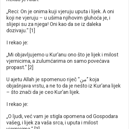
„Reci: On je onima kuji vjeruju uputa i lijek. A oni
koji ne vjeruju – u ušima njihovim gluhoća je, i
slijepi su za njega! Oni kao da se iz daleka
dozivaju.“ [1]
I rekao je:
„Mi objavljujemo u Kur’anu ono što je lijek i milost
vjernicima, a zulumćarima on samo povećava
propast.“ [2]
U ajetu Allah je spomenuo riječ “من” koja
objašnjava vrstu, a ne to da je nešto iz Kur’ana lijek
– što znači da je ceo Kur’an lijek.
I rekao je:
„O ljudi, već vam je stigla opomena od Gospodara
vašeg, i lijek za vaša srca, i uputa i milost
vjernicima.“ [3]