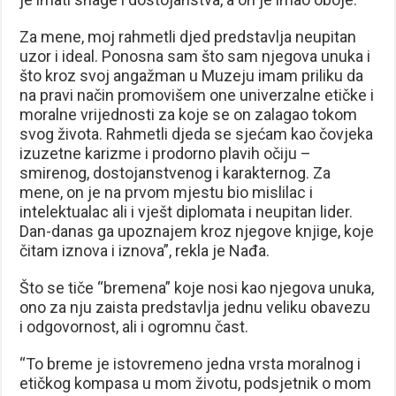
Za mene, moj rahmetli djed predstavlja neupitan
uzor i ideal. Ponosna sam što sam njegova unuka i
što kroz svoj angažman u Muzeju imam priliku da
na pravi način promovišem one univerzalne etičke i
moralne vrijednosti za koje se on zalagao tokom
svog života. Rahmetli djeda se sjećam kao čovjeka
izuzetne karizme i prodorno plavih očiju –
smirenog, dostojanstvenog i karakternog. Za
mene, on je na prvom mjestu bio mislilac i
intelektualac ali i vješt diplomata i neupitan lider.
Dan-danas ga upoznajem kroz njegove knjige, koje
čitam iznova i iznova”, rekla je Nađa.
Što se tiče “bremena” koje nosi kao njegova unuka,
ono za nju zaista predstavlja jednu veliku obavezu
i odgovornost, ali i ogromnu čast.
“To breme je istovremeno jedna vrsta moralnog i
etičkog kompasa u mom životu, podsjetnik o mom