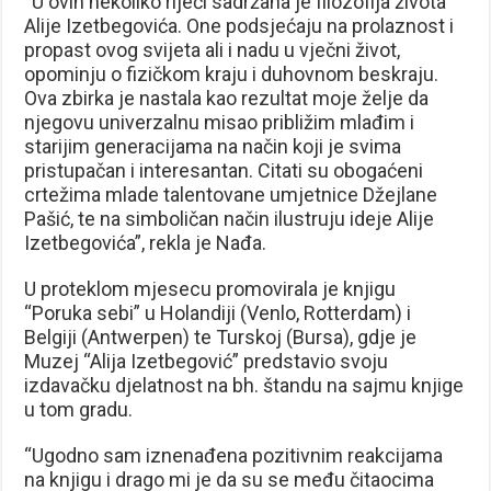
“U ovih nekoliko riječi sadržana je filozofija života
Alije Izetbegovića. One podsjećaju na prolaznost i
propast ovog svijeta ali i nadu u vječni život,
opominju o fizičkom kraju i duhovnom beskraju.
Ova zbirka je nastala kao rezultat moje želje da
njegovu univerzalnu misao približim mlađim i
starijim generacijama na način koji je svima
pristupačan i interesantan. Citati su obogaćeni
crtežima mlade talentovane umjetnice Džejlane
Pašić, te na simboličan način ilustruju ideje Alije
Izetbegovića”, rekla je Nađa.
U proteklom mjesecu promovirala je knjigu
“Poruka sebi” u Holandiji (Venlo, Rotterdam) i
Belgiji (Antwerpen) te Turskoj (Bursa), gdje je
Muzej “Alija Izetbegović” predstavio svoju
izdavačku djelatnost na bh. štandu na sajmu knjige
u tom gradu.
“Ugodno sam iznenađena pozitivnim reakcijama
na knjigu i drago mi je da su se među čitaocima