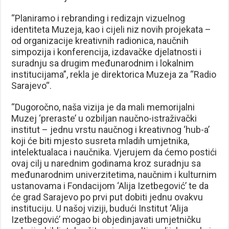
“Planiramo i rebranding i redizajn vizuelnog
identiteta Muzeja, kao i cijeli niz novih projekata –
od organizacije kreativnih radionica, naučnih
simpozija i konferencija, izdavačke djelatnosti i
suradnju sa drugim međunarodnim i lokalnim
institucijama”, rekla je direktorica Muzeja za “Radio
Sarajevo“.
“Dugoročno, naša vizija je da mali memorijalni
Muzej ‘preraste’ u ozbiljan naučno-istraživački
institut – jednu vrstu naučnog i kreativnog ‘hub-a’
koji će biti mjesto susreta mladih umjetnika,
intelektualaca i naučnika. Vjerujem da ćemo postići
ovaj cilj u narednim godinama kroz suradnju sa
međunarodnim univerzitetima, naučnim i kulturnim
ustanovama i Fondacijom ‘Alija Izetbegović’ te da
će grad Sarajevo po prvi put dobiti jednu ovakvu
instituciju. U našoj viziji, budući Institut ‘Alija
Izetbegović’ mogao bi objedinjavati umjetničku