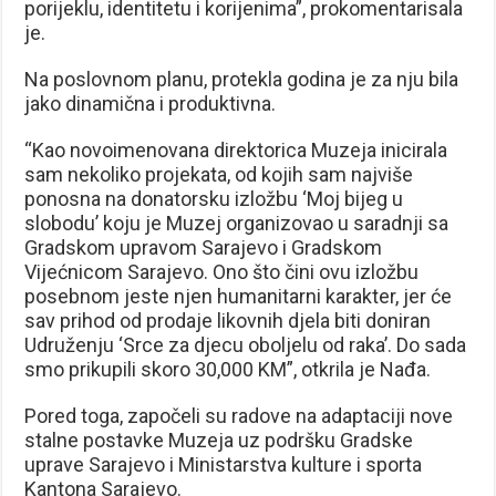
porijeklu, identitetu i korijenima”, prokomentarisala
je.
Na poslovnom planu, protekla godina je za nju bila
jako dinamična i produktivna.
“Kao novoimenovana direktorica Muzeja inicirala
sam nekoliko projekata, od kojih sam najviše
ponosna na donatorsku izložbu ‘Moj bijeg u
slobodu’ koju je Muzej organizovao u saradnji sa
Gradskom upravom Sarajevo i Gradskom
Vijećnicom Sarajevo. Ono što čini ovu izložbu
posebnom jeste njen humanitarni karakter, jer će
sav prihod od prodaje likovnih djela biti doniran
Udruženju ‘Srce za djecu oboljelu od raka’. Do sada
smo prikupili skoro 30,000 KM”, otkrila je Nađa.
Pored toga, započeli su radove na adaptaciji nove
stalne postavke Muzeja uz podršku Gradske
uprave Sarajevo i Ministarstva kulture i sporta
Kantona Sarajevo.