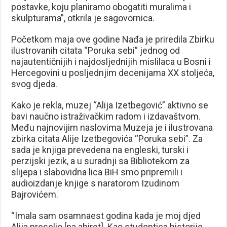
postavke, koju planiramo obogatiti muralima i
skulpturama”, otkrila je sagovornica.
Početkom maja ove godine Nađa je priredila Zbirku
ilustrovanih citata “Poruka sebi” jednog od
najautentičnijih i najdosljednijih mislilaca u Bosni i
Hercegovini u posljednjim decenijama XX stoljeća,
svog djeda.
Kako je rekla, muzej “Alija Izetbegović” aktivno se
bavi naučno istraživačkim radom i izdavaštvom.
Među najnovijim naslovima Muzeja je i ilustrovana
zbirka citata Alije Izetbegovića “Poruka sebi”. Za
sada je knjiga prevedena na engleski, turski i
perzijski jezik, a u suradnji sa Bibliotekom za
slijepa i slabovidna lica BiH smo pripremili i
audioizdanje knjige s naratorom Izudinom
Bajrovićem.
“Imala sam osamnaest godina kada je moj djed
Alija preselio [na ahiret]. Kao studentica historije