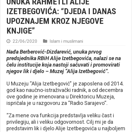
UNUKA RAHMETLI ALIJE
IZETBEGOVIĆA: “DJEDA I DANAS
UPOZNAJEM KROZ NJEGOVE
KNJIGE”
22/06/2020
Islam i muslimani
Nađa Berberović-Dizdarević, unuka prvog
predsjednika RBiH Alije Izetbegovića, nalazi se na
čelu institucije koja nastoji sačuvati i promovirati
njegov lik i djelo – Muzej “Alija Izetbegović”.
U Muzeju “Alija Izetbegović” je zaposlena od 2014.
god kao naučno-istraživački radnik, a od decembra
ove godine je imenovana u Direktoricu Muzeja,
ispričala je u razgovoru za “Radio Sarajevo“.
“Za mene ova funkcija predstavlja veliku čast i
privilegiju, ali i veliku odgovornost. Cilj mi je da
predstavim lik i djelo Alije Izetbegovića u najboljem