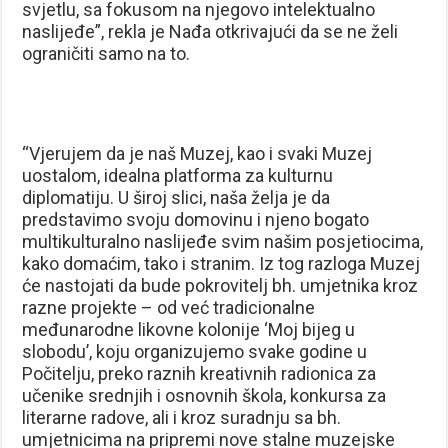
svjetlu, sa fokusom na njegovo intelektualno
naslijeđe”, rekla je Nađa otkrivajući da se ne želi
ograničiti samo na to.
“Vjerujem da je naš Muzej, kao i svaki Muzej
uostalom, idealna platforma za kulturnu
diplomatiju. U široj slici, naša želja je da
predstavimo svoju domovinu i njeno bogato
multikulturalno naslijeđe svim našim posjetiocima,
kako domaćim, tako i stranim. Iz tog razloga Muzej
će nastojati da bude pokrovitelj bh. umjetnika kroz
razne projekte – od već tradicionalne
međunarodne likovne kolonije ‘Moj bijeg u
slobodu’, koju organizujemo svake godine u
Počitelju, preko raznih kreativnih radionica za
učenike srednjih i osnovnih škola, konkursa za
literarne radove, ali i kroz suradnju sa bh.
umjetnicima na pripremi nove stalne muzejske