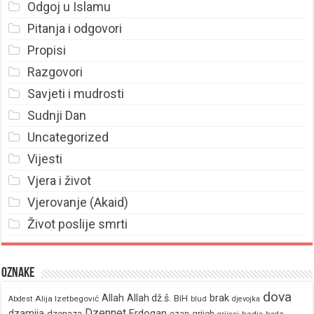
Odgoj u Islamu
Pitanja i odgovori
Propisi
Razgovori
Savjeti i mudrosti
Sudnji Dan
Uncategorized
Vijesti
Vjera i život
Vjerovanje (Akaid)
Život poslije smrti
Oznake
dova
brak
Allah
Allah dž.š.
BiH
Alija Izetbegović
Abdest
blud
djevojka
Dzennet
Erdogan
dzamija
dzenaza
ezan
grijeh
hadis