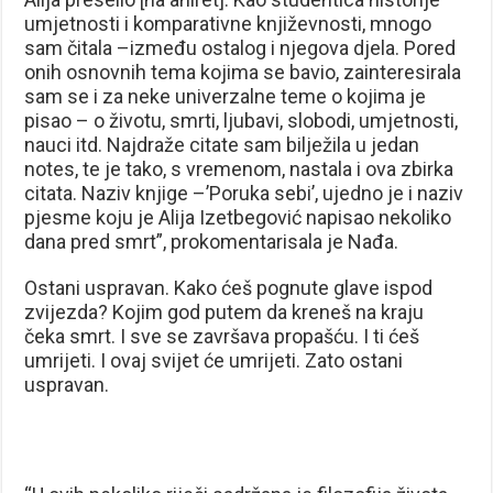
umjetnosti i komparativne književnosti, mnogo
sam čitala –između ostalog i njegova djela. Pored
onih osnovnih tema kojima se bavio, zainteresirala
sam se i za neke univerzalne teme o kojima je
pisao – o životu, smrti, ljubavi, slobodi, umjetnosti,
nauci itd. Najdraže citate sam bilježila u jedan
notes, te je tako, s vremenom, nastala i ova zbirka
citata. Naziv knjige –’Poruka sebi’, ujedno je i naziv
pjesme koju je Alija Izetbegović napisao nekoliko
dana pred smrt”, prokomentarisala je Nađa.
Ostani uspravan. Kako ćeš pognute glave ispod
zvijezda? Kojim god putem da kreneš na kraju
čeka smrt. I sve se završava propašću. I ti ćeš
umrijeti. I ovaj svijet će umrijeti. Zato ostani
uspravan.