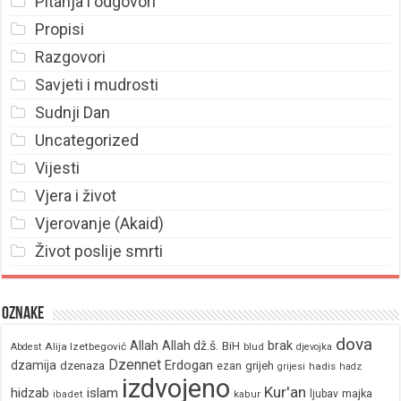
Pitanja i odgovori
Propisi
Razgovori
Savjeti i mudrosti
Sudnji Dan
Uncategorized
Vijesti
Vjera i život
Vjerovanje (Akaid)
Život poslije smrti
Oznake
dova
brak
Allah
Allah dž.š.
BiH
Alija Izetbegović
Abdest
blud
djevojka
Dzennet
Erdogan
dzamija
dzenaza
ezan
grijeh
hadis
grijesi
hadz
izdvojeno
Kur'an
hidzab
islam
majka
ljubav
ibadet
kabur