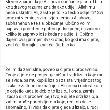
Mi već znamo da je Allahovo obećanje jasno. I bilo
ko zdravog razuma zna da ako udijeli, Allah mu
neće uskratiti. Ali, zašto je toliko teško udijeliti? Svi
smo mi vjernici, svi mi vjerujemo u Allahovo,
subhanehu ve te’ala, obećanje. Obično volim
napraviti poređenje putem jedne priče, da vidimo
koliko je zapravo loše kada ne udijeliš. Obično
dajem ovaj primjer. Svaki otac, ko god ima dijete,
znat će. Ili majka, znat će. Da, bilo ko.
Želim da zamislite, poveo si dijete u prodavnicu.
Tvoje dijete ne posjeduje ništa. I vidi lizalo koje mu
se sviđa, pa mu kupiš lizalo i zaista, vrijednost tog
lizala je za tebe beznačajna. Ali sreća i radost koju
je osjetio kada je dobio to lizalo.. I onda, zamisli,
izašao si iz prodavnice, i tvoje dijete drži lizalo, a
zatim prođe pored djeteta koje, recimo da je
siromašno. Ti vidiš da dijete gleda u lizalo, u ruci