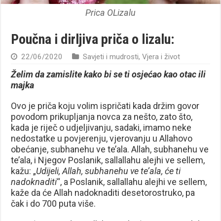
Prica OLizalu
Poučna i dirljiva priča o lizalu:
22/06/2020
Savjeti i mudrosti
,
Vjera i život
Želim da zamislite kako bi se ti osjećao kao otac ili
majka
Ovo je priča koju volim ispričati kada držim govor
povodom prikupljanja novca za nešto, zato što,
kada je riječ o udjeljivanju, sadaki, imamo neke
nedostatke u povjerenju, vjerovanju u Allahovo
obećanje, subhanehu ve te’ala. Allah, subhanehu ve
te’ala, i Njegov Poslanik, sallallahu alejhi ve sellem,
kažu: „
Udijeli, Allah, subhanehu ve te’ala, će ti
nadoknaditi
“, a Poslanik, sallallahu alejhi ve sellem,
kaže da će Allah nadoknaditi desetorostruko, pa
čak i do 700 puta više.