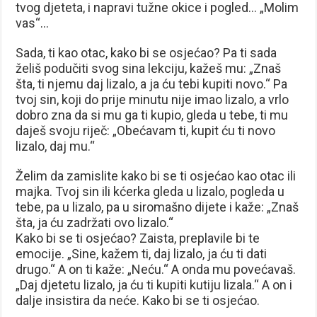
tvog djeteta, i napravi tužne okice i pogled… „Molim
vas“…
Sada, ti kao otac, kako bi se osjećao? Pa ti sada
želiš podučiti svog sina lekciju, kažeš mu: „Znaš
šta, ti njemu daj lizalo, a ja ću tebi kupiti novo.“ Pa
tvoj sin, koji do prije minutu nije imao lizalo, a vrlo
dobro zna da si mu ga ti kupio, gleda u tebe, ti mu
daješ svoju riječ: „Obećavam ti, kupit ću ti novo
lizalo, daj mu.“
Želim da zamislite kako bi se ti osjećao kao otac ili
majka. Tvoj sin ili kćerka gleda u lizalo, pogleda u
tebe, pa u lizalo, pa u siromašno dijete i kaže: „Znaš
šta, ja ću zadržati ovo lizalo.“
Kako bi se ti osjećao? Zaista, preplavile bi te
emocije. „Sine, kažem ti, daj lizalo, ja ću ti dati
drugo.“ A on ti kaže: „Neću.“ A onda mu povećavaš.
„Daj djetetu lizalo, ja ću ti kupiti kutiju lizala.“ A on i
dalje insistira da neće. Kako bi se ti osjećao.