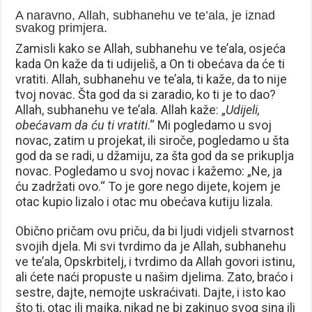
A naravno, Allah, subhanehu ve te’ala, je iznad
svakog primjera.
Zamisli kako se Allah, subhanehu ve te’ala, osjeća
kada On kaže da ti udijeliš, a On ti obećava da će ti
vratiti. Allah, subhanehu ve te’ala, ti kaže, da to nije
tvoj novac. Šta god da si zaradio, ko ti je to dao?
Allah, subhanehu ve te’ala. Allah kaže: „
Udijeli,
obećavam da ću ti vratiti
.“ Mi pogledamo u svoj
novac, zatim u projekat, ili siroče, pogledamo u šta
god da se radi, u džamiju, za šta god da se prikuplja
novac. Pogledamo u svoj novac i kažemo: „Ne, ja
ću zadržati ovo.“ To je gore nego dijete, kojem je
otac kupio lizalo i otac mu obećava kutiju lizala.
Obično pričam ovu priču, da bi ljudi vidjeli stvarnost
svojih djela. Mi svi tvrdimo da je Allah, subhanehu
ve te’ala, Opskrbitelj, i tvrdimo da Allah govori istinu,
ali ćete naći propuste u našim djelima. Zato, braćo i
sestre, dajte, nemojte uskraćivati. Dajte, i isto kao
što ti, otac ili majka, nikad ne bi zakinuo svog sina ili