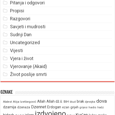
Pitanja i odgovori
Propisi
Razgovori
Savjeti i mudrosti
Sudnji Dan
Uncategorized
Vijesti
Vjera i život
Vjerovanje (Akaid)
Život poslije smrti
Oznake
dova
brak
Allah
Allah dž.š.
BiH
Alija Izetbegović
Abdest
blud
djevojka
Dzennet
Erdogan
dzamija
dzenaza
ezan
grijeh
hadis
grijesi
hadz
izdvojeno
Kur'an