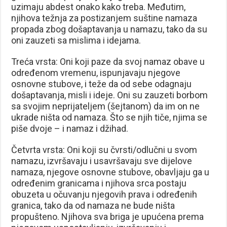
uzimaju abdest onako kako treba. Međutim,
njihova težnja za postizanjem suštine namaza
propada zbog došaptavanja u namazu, tako da su
oni zauzeti sa mislima i idejama.
Treća vrsta: Oni koji paze da svoj namaz obave u
određenom vremenu, ispunjavaju njegove
osnovne stubove, i teže da od sebe odagnaju
došaptavanja, misli i ideje. Oni su zauzeti borbom
sa svojim neprijateljem (šejtanom) da im on ne
ukrade ništa od namaza. Što se njih tiče, njima se
piše dvoje – i namaz i džihad.
Četvrta vrsta: Oni koji su čvrsti/odlučni u svom
namazu, izvršavaju i usavršavaju sve dijelove
namaza, njegove osnovne stubove, obavljaju ga u
određenim granicama i njihova srca postaju
obuzeta u očuvanju njegovih prava i određenih
granica, tako da od namaza ne bude ništa
propušteno. Njihova sva briga je upućena prema