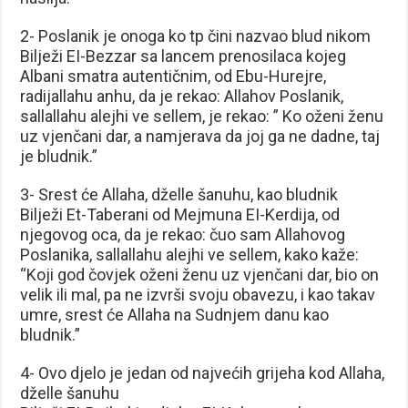
2- Poslanik je onoga ko tp čini nazvao blud nikom
Bilježi EI-Bezzar sa lancem prenosilaca kojeg
Albani smatra autentičnim, od Ebu-Hurejre,
radijallahu anhu, da je rekao: Allahov Poslanik,
sallallahu alejhi ve sellem, je rekao: ” Ko oženi ženu
uz vjenčani dar, a namjerava da joj ga ne dadne, taj
je bludnik.”
3- Srest će Allaha, dželle šanuhu, kao bludnik
Bilježi Et-Taberani od Mejmuna EI-Kerdija, od
njegovog oca, da je rekao: čuo sam Allahovog
Poslanika, sallallahu alejhi ve sellem, kako kaže:
“Koji god čovjek oženi ženu uz vjenčani dar, bio on
velik ili mal, pa ne izvrši svoju obavezu, i kao takav
umre, srest će Allaha na Sudnjem danu kao
bludnik.”
4- Ovo djelo je jedan od najvećih grijeha kod Allaha,
dželle šanuhu