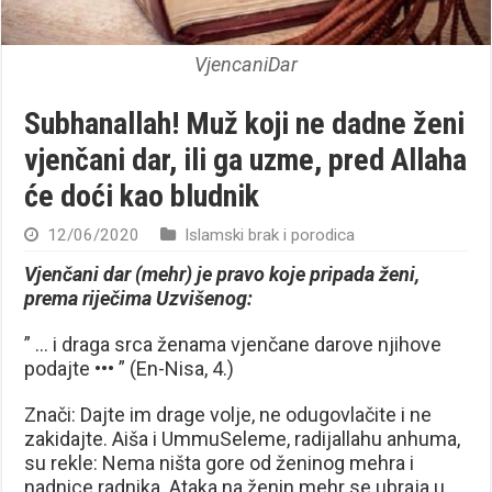
VjencaniDar
Subhanallah! Muž koji ne dadne ženi
vjenčani dar, ili ga uzme, pred Allaha
će doći kao bludnik
12/06/2020
Islamski brak i porodica
Vjenčani dar (mehr) je pravo koje pripada ženi,
prema riječima Uzvišenog:
” … i draga srca ženama vjenčane darove njihove
podajte ••• ” (En-Nisa, 4.)
Znači: Dajte im drage volje, ne odugovlačite i ne
zakidajte. Aiša i UmmuSeleme, radijallahu anhuma,
su rekle: Nema ništa gore od ženinog mehra i
nadnice radnika. Ataka na ženin mehr se ubraja u