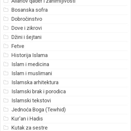
Allahov qader i zanimljivosti
Bosanska sofra
Dobročinstvo
Dove i zikrovi
Džini i šejtani
Fetve
Historija Islama
Islam i medicina
Islam i muslimani
Islamska arhitektura
Islamski brak i porodica
Islamski tekstovi
Jednoća Boga (Tewhid)
Kur'an i Hadis
Kutak za sestre