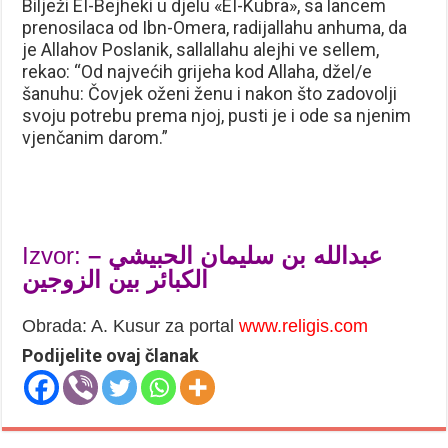
Bilježi EI-Bejheki u djelu «EI-Kubra», sa lancem
prenosilaca od Ibn-Omera, radijallahu anhuma, da
je Allahov Poslanik, sallallahu alejhi ve sellem,
rekao: “Od najvećih grijeha kod Allaha, džel/e
šanuhu: Čovjek oženi ženu i nakon što zadovolji
svoju potrebu prema njoj, pusti je i ode sa njenim
vjenčanim darom.”
Izvor:
عبدالله بن سليمان الحبيشي –
الكبائر بين الزوجين
Obrada: A. Kusur za portal
www.religis.com
Podijelite ovaj članak