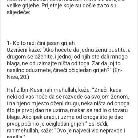
velike grijehe. Prijetnje koje su došle za to su
slijedeće:
1- Ko to radi čini jasan grijeh
Uzvišeni kaže: “Ako hoćete da jednu ženu pustite, a
drugom se oženite, i jednoj od njih ste dali mnogo
blaga, ne oduzimajte ništa od toga. Zar da joj to
nasilno oduzmete, čineći očigledan grijeh?” (En-
Nisa, 20.)
Hafiz lbn-Kesir, rahimehullah, kaže: “Znači: kada
neki od vas hoće da se razvede sa svojom ženom,
i na njeno mjesto oženi drugu, neka ništa od onoga
što je prvoj dao ne uzima, makar se radilo o tovaru
blaga. Ako ipak uradi, i uzme od onoga što je dao
prvoj, počinio je očigledan grijeh.” Es-Sa’di,
rahimehullah, kaže: “Ovo je najveći vid nepravde i
nasilja.”