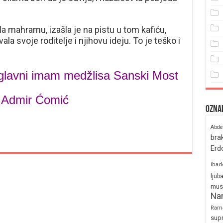
a mahramu, izašla je na pistu u tom kafiću,
ala svoje roditelje i njihovu ideju. To je teško i
 glavni imam medžlisa Sanski Most
 Admir Ćomić
Ozna
Abde
bra
Erd
ibad
ljub
mus
Na
Ram
sup