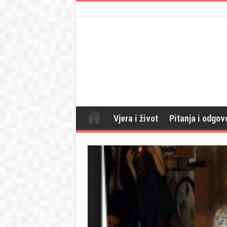
Vjera i život
Pitanja i odgov