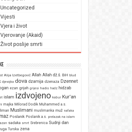
Uncategorized
Vijesti
Vjera i život
Vjerovanje (Akaid)
Život poslije smrti
ke
Allah
Allah dž.š.
BiH
Alija Izetbegović
st
blud
dova
Dzennet
k
dzamija
dzenaza
djevojka
ogan
hidzab
ezan
grijeh
hadis
grijesi
hadz
izdvojeno
Kur'an
islam
et
kabur
majka
Milorad Dodik
Muhammed a.s.
av
Muslimani
liman
muž
muslimanka
nafaka
maz
Poslanik
Poslanik a.s.
prelazak na islam
Sudnji dan
sadaka
Srebrenica
azan
smrt
zena
ruga
Turska