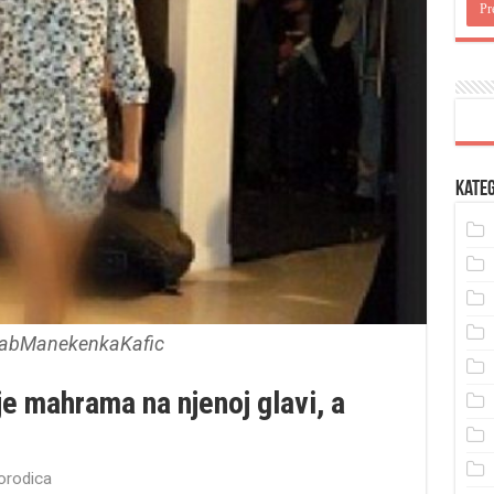
Kateg
abManekenkaKafic
je mahrama na njenoj glavi, a
porodica