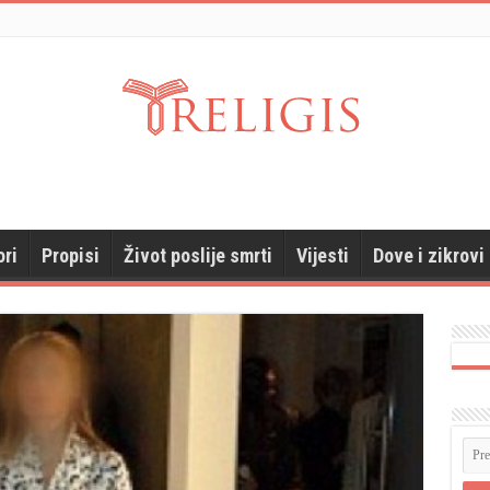
ori
Propisi
Život poslije smrti
Vijesti
Dove i zikrovi