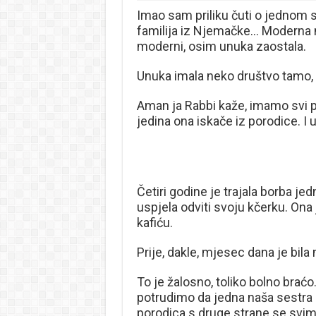
Imao sam priliku čuti o jednom s
familija iz Njemačke… Moderna n
moderni, osim unuka zaostala.
Unuka imala neko društvo tamo, n
Aman ja Rabbi kaže, imamo svi po
jedina ona iskače iz porodice. I u
Četiri godine je trajala borba j
uspjela odviti svoju kčerku. Ona
kafiću.
Prije, dakle, mjesec dana je bila
To je žalosno, toliko bolno braćo
potrudimo da jedna naša sestra 
porodica s druge strane se svim 