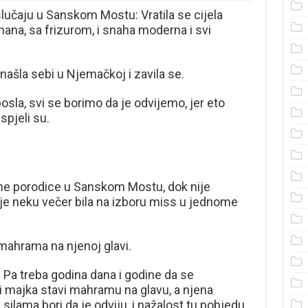
lučaju u Sanskom Mostu: Vratila se cijela
ana, sa frizurom, i snaha moderna i svi
ašla sebi u Njemačkoj i zavila se.
sla, svi se borimo da je odvijemo, jer eto
spjeli su.
edne porodice u Sanskom Mostu, dok nije
 je neku večer bila na izboru miss u jednome
 mahrama na njenoj glavi.
. Pa treba godina dana i godine da se
i majka stavi mahramu na glavu, a njena
silama bori da je odviju, i nažalost tu pobjedu