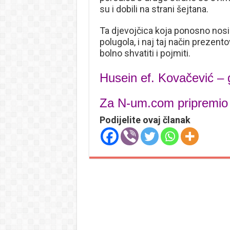
su i dobili na strani šejtana.
Ta djevojčica koja ponosno nosil
polugola, i naj taj način prezentov
bolno shvatiti i pojmiti.
Husein ef. Kovačević –
Za N-um.com pripremio
Podijelite ovaj članak