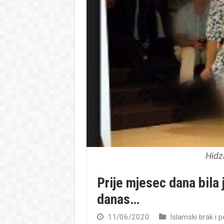
Hidz
Prije mjesec dana bila 
danas…
11/06/2020
Islamski brak i 