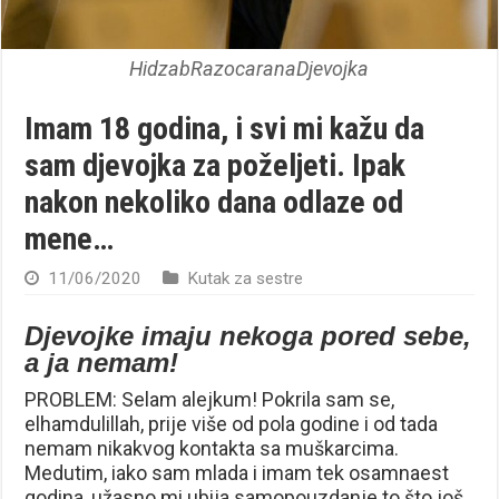
HidzabRazocaranaDjevojka
Imam 18 godina, i svi mi kažu da
sam djevojka za poželjeti. Ipak
nakon nekoliko dana odlaze od
mene…
11/06/2020
Kutak za sestre
Djevojke imaju nekoga pored sebe,
a ja nemam!
PROBLEM: Selam alejkum! Pokrila sam se,
elhamdulillah, prije više od pola godine i od tada
nemam nikakvog kontakta sa muškarcima.
Medutim, iako sam mlada i imam tek osamnaest
godina, užasno mi ubija samopouzdanje to što još