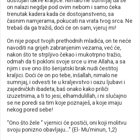
dostojan takve kraljice. Nimalo ne sumnjaj da se
on nalazi negdje pod ovim nebom i samo čeka
trenutak kadera kada će dostojanstveno, sa
časnim namjerama, pokucati na vrata tvog srca. Ne
trebaš da ga tražiš, doći će on sam, vjeruj mi!
On nije poput tvojih prethodnih mladića, on te neće
navoditi na grijeh zabranjenim vezama, već će,
nakon što te strpljivo čekao i mukotrpno tražio,
odmah da ti pokloni svoje srce u ime Allaha, a sa
njim i sve ono što šerijatski brak nudi čestitoj
kraljici. Doći će on po tebe, inšallah, nimalo ne
sumnjaj, i odvesti te u kraljevstvo i oazu ljubavi i
zajedničkih ibadeta, baš onako kako priliči
izuzetnima, a ti to jesi, elhamdulillah, i ni slučajno
se ne poredi sa tim koje poznaješ, a koje imaju
nekog pored sebe!
“Ono što žele ” vjernici će postići, oni koji molitvu
svoju ponizno obavljaju…” (El- Mu’minun, 1,2)