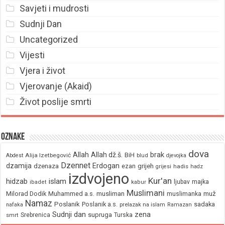
Savjeti i mudrosti
Sudnji Dan
Uncategorized
Vijesti
Vjera i život
Vjerovanje (Akaid)
Život poslije smrti
Oznake
dova
brak
Allah
Allah dž.š.
BiH
Alija Izetbegović
Abdest
blud
djevojka
Dzennet
Erdogan
dzamija
dzenaza
ezan
grijeh
hadis
grijesi
hadz
izdvojeno
Kur'an
hidzab
islam
majka
ljubav
ibadet
kabur
Muslimani
Milorad Dodik
Muhammed a.s.
musliman
muž
muslimanka
Namaz
Poslanik
Poslanik a.s.
sadaka
nafaka
prelazak na islam
Ramazan
Sudnji dan
zena
supruga
Srebrenica
Turska
smrt