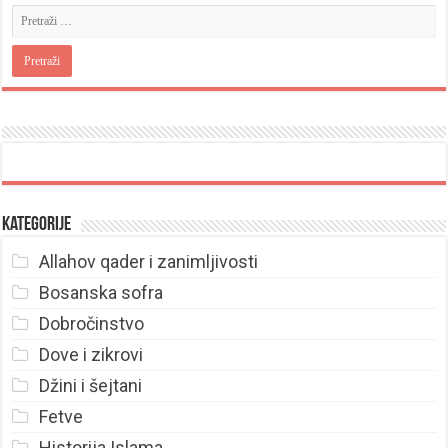
Kategorije
Allahov qader i zanimljivosti
Bosanska sofra
Dobročinstvo
Dove i zikrovi
Džini i šejtani
Fetve
Historija Islama