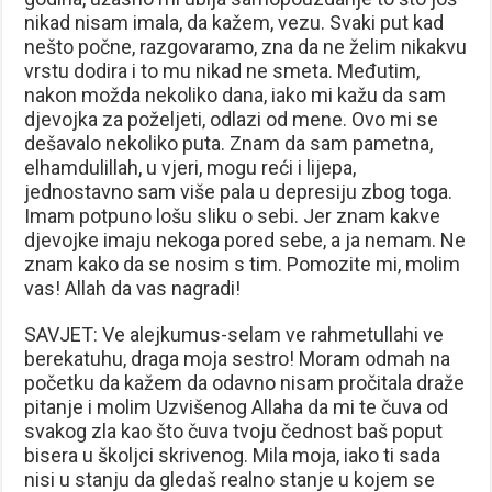
nikad nisam imala, da kažem, vezu. Svaki put kad
nešto počne, razgovaramo, zna da ne želim nikakvu
vrstu dodira i to mu nikad ne smeta. Međutim,
nakon možda nekoliko dana, iako mi kažu da sam
djevojka za poželjeti, odlazi od mene. Ovo mi se
dešavalo nekoliko puta. Znam da sam pametna,
elhamdulillah, u vjeri, mogu reći i lijepa,
jednostavno sam više pala u depresiju zbog toga.
Imam potpuno lošu sliku o sebi. Jer znam kakve
djevojke imaju nekoga pored sebe, a ja nemam. Ne
znam kako da se nosim s tim. Pomozite mi, molim
vas! Allah da vas nagradi!
SAVJET: Ve alejkumus-selam ve rahmetullahi ve
berekatuhu, draga moja sestro! Moram odmah na
početku da kažem da odavno nisam pročitala draže
pitanje i molim Uzvišenog Allaha da mi te čuva od
svakog zla kao što čuva tvoju čednost baš poput
bisera u školjci skrivenog. Mila moja, iako ti sada
nisi u stanju da gledaš realno stanje u kojem se