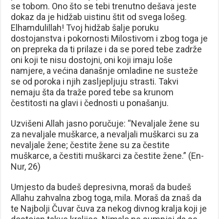
se tobom. Ono što se tebi trenutno dešava jeste
dokaz da je hidžab uistinu štit od svega lošeg.
Elhamdulillah! Tvoj hidžab šalje poruku
dostojanstva i pokornosti Milostivom i zbog toga je
on prepreka da ti prilaze i da se pored tebe zadrže
oni koji te nisu dostojni, oni koji imaju loše
namjere, a većina današnje omladine ne susteže
se od poroka i njih zasljepljuju strasti. Takvi
nemaju šta da traže pored tebe sa krunom
čestitosti na glavi i čednosti u ponašanju.
Uzvišeni Allah jasno poručuje: “Nevaljale žene su
za nevaljale muškarce, a nevaljali muškarci su za
nevaljale žene; čestite žene su za čestite
muškarce, a čestiti muškarci za čestite žene.” (En-
Nur, 26)
Umjesto da budeš depresivna, moraš da budeš
Allahu zahvalna zbog toga, mila. Moraš da znaš da
te Najbolji Čuvar čuva za nekog divnog kralja koji je