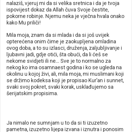
nalaziš, vjeruj mi da si velika sretnica i da je tvoja
ispovijest dokaz da Allah čuva Svoje čestite,
pokorne robinje. Njemu neka je vječna hvala onako
kako Mu priliči!
Mila moja, znam da si mlada i da si još uvijek
opterećena onim čime je zaokupljena omladina
ovog doba, a to su izlasci, druženja, zaljubljivanje i
ljubavni jadi, gdje otići, šta obući, da li ćeš se
nekome svidjeti ili ne… Sve je to normalno za
nekog ko ima osamnaest godina i ko se ugleda na
okolinu u kojoj živi, ali, mila moja, mi muslimani koji
se držimo kodeksa koji je propisao Kur’an i sunnet,
svaki svoj pokret, svaki korak, usklađujemo sa
šerijatskim propisima.
Ja nimalo ne sumnjam u to da si ti izuzetno
pametna, izuzetno lijepa izvana i iznutra i ponosim