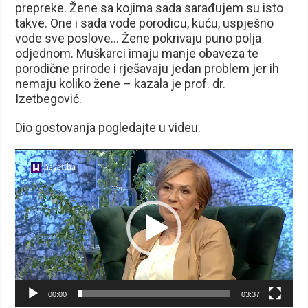
prepreke. Žene sa kojima sada sarađujem su isto
takve. One i sada vode porodicu, kuću, uspješno
vode sve poslove… Žene pokrivaju puno polja
odjednom. Muškarci imaju manje obaveza te
porodične prirode i rješavaju jedan problem jer ih
nemaju koliko žene – kazala je prof. dr.
Izetbegović.
Dio gostovanja pogledajte u videu.
Reproduktor
videozapisa
00:00
03:37