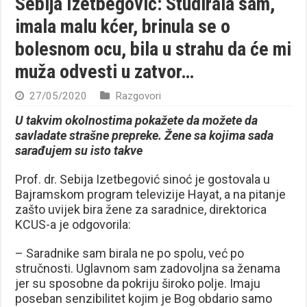
Sebija Izetbegović: Studirala sam,
imala malu kćer, brinula se o
bolesnom ocu, bila u strahu da će mi
muža odvesti u zatvor…
27/05/2020
Razgovori
U takvim okolnostima pokažete da možete da
savladate strašne prepreke. Žene sa kojima sada
sarađujem su isto takve
Prof. dr. Sebija Izetbegović sinoć je gostovala u
Bajramskom program televizije Hayat, a na pitanje
zašto uvijek bira žene za saradnice, direktorica
KCUS-a je odgovorila:
– Saradnike sam birala ne po spolu, već po
stručnosti. Uglavnom sam zadovoljna sa ženama
jer su sposobne da pokriju široko polje. Imaju
poseban senzibilitet kojim je Bog obdario samo