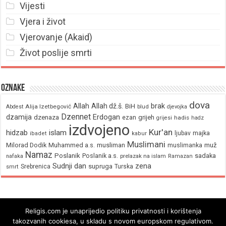
Vijesti
Vjera i život
Vjerovanje (Akaid)
Život poslije smrti
Oznake
dova
brak
Allah
Allah dž.š.
BiH
Alija Izetbegović
Abdest
blud
djevojka
Dzennet
Erdogan
dzamija
dzenaza
ezan
grijeh
hadis
grijesi
hadz
izdvojeno
Kur'an
hidzab
islam
majka
ljubav
ibadet
kabur
Muslimani
Milorad Dodik
Muhammed a.s.
musliman
muž
muslimanka
Namaz
Poslanik
Poslanik a.s.
sadaka
nafaka
prelazak na islam
Ramazan
Sudnji dan
zena
supruga
Srebrenica
Turska
smrt
Religis.com je unaprijedio politiku privatnosti i korištenja
takozvanih cookiesa, u skladu s novom europskom regulativom.