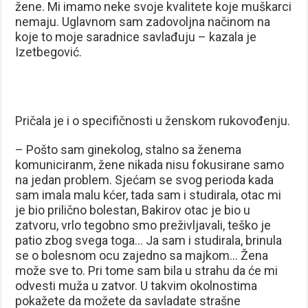
žene. Mi imamo neke svoje kvalitete koje muškarci
nemaju. Uglavnom sam zadovoljna načinom na
koje to moje saradnice savlađuju – kazala je
Izetbegović.
Pričala je i o specifičnosti u ženskom rukovođenju.
– Pošto sam ginekolog, stalno sa ženema
komuniciranm, žene nikada nisu fokusirane samo
na jedan problem. Sjećam se svog perioda kada
sam imala malu kćer, tada sam i studirala, otac mi
je bio prilično bolestan, Bakirov otac je bio u
zatvoru, vrlo tegobno smo preživljavali, teško je
patio zbog svega toga… Ja sam i studirala, brinula
se o bolesnom ocu zajedno sa majkom… Žena
može sve to. Pri tome sam bila u strahu da će mi
odvesti muža u zatvor. U takvim okolnostima
pokažete da možete da savladate strašne