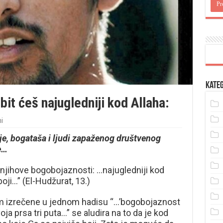
Kateg
it ćeš najugledniji kod Allaha:
i
ije, bogataša i ljudi zapaženog društvenog
e…
d njihove bogobojaznosti: …najugledniji kod
boji…” (El-Hudžurat, 13.)
lam izrečene u jednom hadisu “…’bogobojaznost
oja prsa tri puta…” se aludira na to da je kod