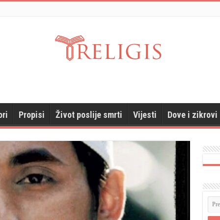
ori
Propisi
Život poslije smrti
Vijesti
Dove i zikrovi