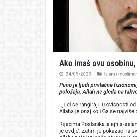
Ako imaš ovu osobinu, b
24/05/2020
Islam i musliman
Puno je ljudi privlačne fizionom
položaja. Allah ne gleda na takv
Ljudi se rangiraju u ovisnosti o
Allaha je onaj koji Ga se najviše 
Riječima Poslanika, alejhis-se
je ovdje’. Zatim je pokazao na sv