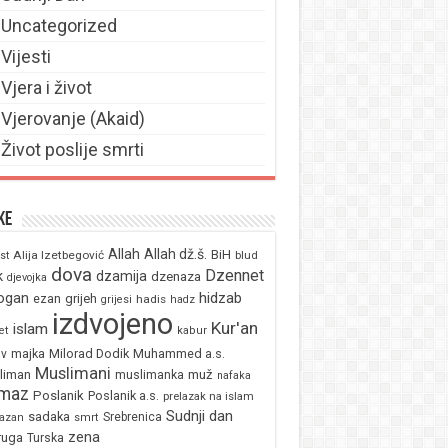
Uncategorized
Vijesti
Vjera i život
Vjerovanje (Akaid)
Život poslije smrti
ke
Allah
Allah dž.š.
BiH
Alija Izetbegović
st
blud
dova
Dzennet
k
dzamija
dzenaza
djevojka
ogan
hidzab
ezan
grijeh
hadis
grijesi
hadz
izdvojeno
Kur'an
islam
et
kabur
majka
Milorad Dodik
Muhammed a.s.
av
Muslimani
liman
muž
muslimanka
nafaka
maz
Poslanik
Poslanik a.s.
prelazak na islam
Sudnji dan
sadaka
Srebrenica
azan
smrt
zena
ruga
Turska