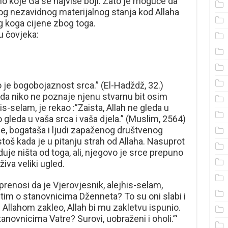
no koje Ga se najviše boji. Zato je moguće da
bog nezavidnog materijalnog stanja kod Allaha
 koga cijene zbog toga.
u čovjeka:
to je bogobojaznost srca.” (El-Hadždž, 32.)
da niko ne poznaje njenu stvarnu bit osim
is-selam, je rekao :”Zaista, Allah ne gleda u
go gleda u vaša srca i vaša djela.” (Muslim, 2564)
ije, bogataša i ljudi zapaženog društvenog
stoš kada je u pitanju strah od Allaha. Nasuprot
uje ništa od toga, ali, njegovo je srce prepuno
iva veliki ugled.
 prenosi da je Vjerovjesnik, alejhis-selam,
stim o stanovnicima Dženneta? To su oni slabi i
h Allahom zakleo, Allah bi mu zakletvu ispunio.
anovnicima Vatre? Surovi, uobraženi i oholi.”‘