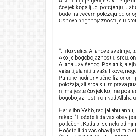
Allaha najcjenjenije stvorenje o
čovjek koga ljudi potcjenjuju z
bude na većem položaju od onog
Osnova bogobojaznosti je u src
“…i ko veliča Allahove svetinje, 
Ako je bogobojaznost u srcu, on
Allaha Uzvišenog. Poslanik, alejh
vaša tijela niti u vaše likove, ne
Puno je ljudi privlačne fizionom
položaja, ali srca su im prava pu
njima jeste čovjek koji ne posjed
bogobojaznosti i on kod Allaha už
Haris ibn Vehb, radijallahu anhu,
rekao: “Hoćete li da vas obavije
potlačeni. Kada bi se neki od nji
Hoćete li da vas obavijestim o st