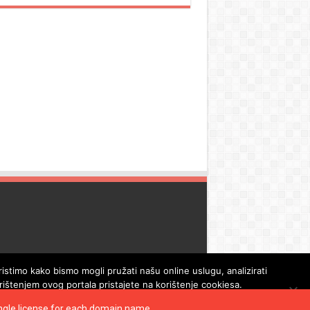
istimo kako bismo mogli pružati našu online uslugu, analizirati
orištenjem ovog portala pristajete na korištenje cookiesa.
single license for each domain name.