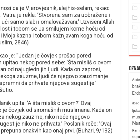
enosi da je Vjerovjesnik, alejhis-selam, rekao:
. Vatra je rekla: ‘Stvorena sam za uobražene i
 ući samo slabi i omalovažavani.’ Uzvišeni Allah
milost i tobom se Ja smilujem kome hoću od
Ti si Moja kazna i tobom kažnjavam koga hoću od
uslim, 2846)
rekao je: “Jedan je čovjek prošao pored
on upitao nekog pored sebe: ‘Šta misliš o ovom
Ozna
an od najuglednijih ljudi. Kada on zaprosi,
 nekoga zauzme, ljudi će njegovo zauzimanje
Abde
 spremni da prihvate njegove sugestije.’
bra
šutio.
Erd
anik upita: ‘A šta misliš o ovom?’ Ovaj
ibad
vo je čovjek od siromašnih muslimana. Kada on
ljub
e za nekog zauzme, niko neće njegovo
mus
Na
gestije niko ne prihvata.’ Poslanik reče: ‘Ovaj
ja prepuna onakvih kao onaj prvi. (Buhari, 9/132)
Ram
sup