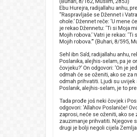
(Buhari, 8/162, Muslim, 2853)
Ebu Hurejra, radijallahu anhu, pr
“Raspravljaše se Džennet i Vatra
ohole.’ Džennet reče: ‘U mene će
je rekao Džennetu: ‘Ti si Moja 
Mojih robova.’ Vatri je rekao: ‘
Mojih robova.’” (Buhari, 8/595, M
Sehl ibn Sa’d, radijallahu anhu, 
Poslanika, alejhis-selam, pa je 
čovjeku?’ On odgovori: ‘On je jed
odmah će se oženiti, ako se za
odmah prihvatiti. Ljudi su uvijek
Poslanik, alejhis-selam, je to pre
Tada prođe još neki čovjek i Posl
odgovori: ‘Allahov Poslaniče! O
zaprosi, neće se oženiti, ako s
zauzimanje prihvatiti. Njegove su
drugi je bolji negoli cijela Zeml