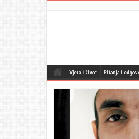
Vjera i život
Pitanja i odgov