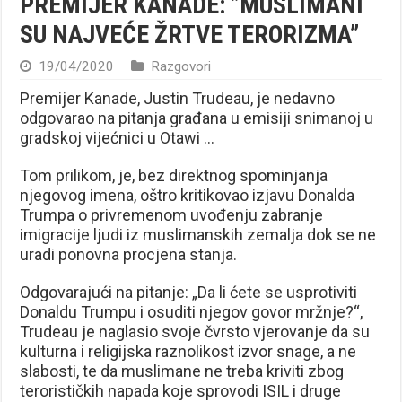
PREMIJER KANADE: ”MUSLIMANI
SU NAJVEĆE ŽRTVE TERORIZMA”
19/04/2020
Razgovori
Premijer Kanade, Justin Trudeau, je nedavno
odgovarao na pitanja građana u emisiji snimanoj u
gradskoj vijećnici u Otawi …
Tom prilikom, je, bez direktnog spominjanja
njegovog imena, oštro kritikovao izjavu Donalda
Trumpa o privremenom uvođenju zabranje
imigracije ljudi iz muslimanskih zemalja dok se ne
uradi ponovna procjena stanja.
Odgovarajući na pitanje: „Da li ćete se usprotiviti
Donaldu Trumpu i osuditi njegov govor mržnje?“,
Trudeau je naglasio svoje čvrsto vjerovanje da su
kulturna i religijska raznolikost izvor snage, a ne
slabosti, te da muslimane ne treba kriviti zbog
terorističkih napada koje sprovodi ISIL i druge