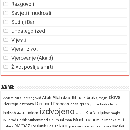
Razgovori
Savjeti i mudrosti
Sudnji Dan
Uncategorized
Vijesti
Vjera i život
Vjerovanje (Akaid)
Život poslije smrti
Oznake
dova
brak
Allah
Allah dž.š.
BiH
Alija Izetbegović
Abdest
blud
djevojka
Dzennet
Erdogan
dzamija
dzenaza
ezan
grijeh
hadis
grijesi
hadz
izdvojeno
Kur'an
hidzab
islam
majka
ljubav
ibadet
kabur
Muslimani
Milorad Dodik
Muhammed a.s.
musliman
muž
muslimanka
Namaz
Poslanik
Poslanik a.s.
sadaka
nafaka
prelazak na islam
Ramazan