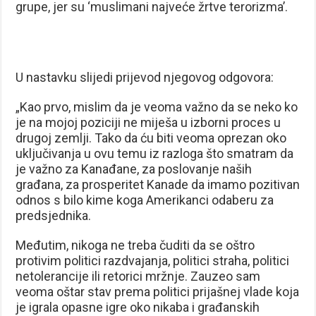
grupe, jer su ‘muslimani najveće žrtve terorizma’.
U nastavku slijedi prijevod njegovog odgovora:
„Kao prvo, mislim da je veoma važno da se neko ko
je na mojoj poziciji ne miješa u izborni proces u
drugoj zemlji. Tako da ću biti veoma oprezan oko
uključivanja u ovu temu iz razloga što smatram da
je važno za Kanađane, za poslovanje naših
građana, za prosperitet Kanade da imamo pozitivan
odnos s bilo kime koga Amerikanci odaberu za
predsjednika.
Međutim, nikoga ne treba čuditi da se oštro
protivim politici razdvajanja, politici straha, politici
netolerancije ili retorici mržnje. Zauzeo sam
veoma oštar stav prema politici prijašnej vlade koja
je igrala opasne igre oko nikaba i građanskih