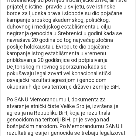
prijatelje istine i pravde u svijetu, sve istinske
borce za ljudska prava i slobode su dio pojačane
kampanje srpskog akademskog, političkog,
duhovnog i medijskog establišmenta u cilju
negiranja genocida u Srebrenici u godini kada se
navrašava 20 godina od tog največeg zločina
poslije holokausta u Evropi, te dio pojačane
kampanje istog establišmenta u vremenu
približavanja 20 godišnjice od potpisivanja
Dejtonskog mirovnog sporazuma kada se
pokušavaju legalizovati velikonacionalistički
osvajački rezultati agresijom i genocidom
okupiranih djelova teritorije države i zemlje BiH.
Po SANU Memorandumu I, dokumenta za
stvaranje etnički čiste Velike Srbije, izvršena je
agresija na Republiku BiH, koja je rezultirala
genocidom na teritoriji BiH, prije svega nad
bošnjačkim narodom. Po Memorandumu SANU II
rezultati agresije i genocida se trebaju legalizovati