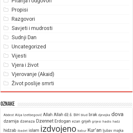
Pitanja i odgovori
Propisi
Razgovori
Savjeti i mudrosti
Sudnji Dan
Uncategorized
Vijesti
Vjera i život
Vjerovanje (Akaid)
Život poslije smrti
Oznake
dova
brak
Allah
Allah dž.š.
BiH
Alija Izetbegović
Abdest
blud
djevojka
Dzennet
Erdogan
dzamija
dzenaza
ezan
grijeh
hadis
grijesi
hadz
izdvojeno
Kur'an
hidzab
islam
majka
ljubav
ibadet
kabur