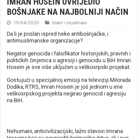
IMRAN HOSEIN UVRIJEDIO
BOŠNJAKE NA NAJBOLNIJI NAČIN
19/04/2020
Islam i muslimani
Da li je poslan ispred neke antibošnjačke, i
antimuslimanske organizacije?
Negator genocida i falsifikator historijskih, pravnih i
političkih činjenica o agresiji i genocidu u BiH Imran
Hosein je sve više uključen u velikosrpski projekat.
Gostujući u specijalnoj emisiji na televiziji Milorada
Dodika, RTRS, Imran Hosein je još jednom u ime
velikosrpskog projekta negirao genocid i agresiju
na BiH.
Nehumani, anticivilizacijski, lažni stavovi Imrana
Hoseina koji su povrijedili bošnjačke žrtve, ali i sve