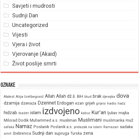
Savjeti i mudrosti
Sudnji Dan
Uncategorized
Vijesti
Vjera i život
Vjerovanje (Akaid)
Život poslije smrti
Oznake
dova
brak
Allah
Allah dž.š.
BiH
Alija Izetbegović
Abdest
blud
djevojka
Dzennet
Erdogan
dzamija
dzenaza
ezan
grijeh
hadis
grijesi
hadz
izdvojeno
Kur'an
hidzab
islam
majka
ljubav
ibadet
kabur
Muslimani
Milorad Dodik
Muhammed a.s.
musliman
muž
muslimanka
Namaz
Poslanik
Poslanik a.s.
sadaka
nafaka
prelazak na islam
Ramazan
Sudnji dan
zena
supruga
Srebrenica
Turska
smrt