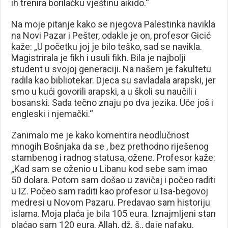
ih trenira borilačku vještinu aikido.“
Na moje pitanje kako se njegova Palestinka navikla
na Novi Pazar i Pešter, odakle je on, profesor Gicić
kaže: „U početku joj je bilo teško, sad se navikla.
Magistrirala je fikh i usuli fikh. Bila je najbolji
student u svojoj generaciji. Na našem je fakultetu
radila kao bibliotekar. Djeca su savladala arapski, jer
smo u kući govorili arapski, a u školi su naučili i
bosanski. Sada tečno znaju po dva jezika. Uče još i
engleski i njemački.“
Zanimalo me je kako komentira neodlučnost
mnogih Bošnjaka da se , bez prethodno riješenog
stambenog i radnog statusa, ožene. Profesor kaže:
„Kad sam se oženio u Libanu kod sebe sam imao
50 dolara. Potom sam došao u zavičaj i počeo raditi
u IZ. Počeo sam raditi kao profesor u Isa-begovoj
medresi u Novom Pazaru. Predavao sam historiju
islama. Moja plaća je bila 105 eura. Iznajmljeni stan
plaćao sam 120 eura. Allah, dž. š., daje nafaku.