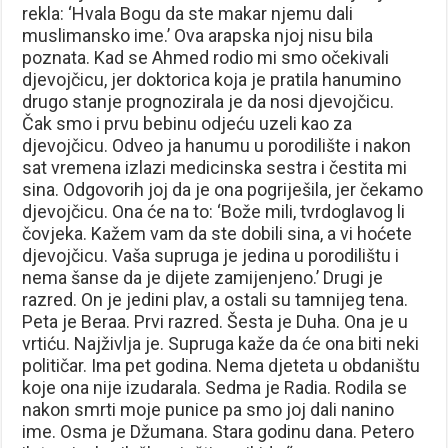
rekla: ‘Hvala Bogu da ste makar njemu dali
muslimansko ime.’ Ova arapska njoj nisu bila
poznata. Kad se Ahmed rodio mi smo očekivali
djevojčicu, jer doktorica koja je pratila hanumino
drugo stanje prognozirala je da nosi djevojčicu.
Čak smo i prvu bebinu odjeću uzeli kao za
djevojčicu. Odveo ja hanumu u porodilište i nakon
sat vremena izlazi medicinska sestra i čestita mi
sina. Odgovorih joj da je ona pogriješila, jer čekamo
djevojčicu. Ona će na to: ‘Bože mili, tvrdoglavog li
čovjeka. Kažem vam da ste dobili sina, a vi hoćete
djevojčicu. Vaša supruga je jedina u porodilištu i
nema šanse da je dijete zamijenjeno.’ Drugi je
razred. On je jedini plav, a ostali su tamnijeg tena.
Peta je Beraa. Prvi razred. Šesta je Duha. Ona je u
vrtiću. Najživlja je. Supruga kaže da će ona biti neki
političar. Ima pet godina. Nema djeteta u obdaništu
koje ona nije izudarala. Sedma je Radia. Rodila se
nakon smrti moje punice pa smo joj dali nanino
ime. Osma je Džumana. Stara godinu dana. Petero