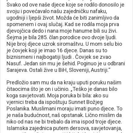
Svako od ove naše djece koje se rodilo donosilo je
svoju i povećavalo našu zajedničku nafaku,
ugodniji i ljepši život. Možda će biti zanimljivo da
spomenem i ovaj slučaj. Kad se rodila moja prva
djevojčica dedo i nana moje hanume bili su živi.
Šejma je bila 285. član porodice ovo dvoje ljudi.
Nije broj djece uzrok siromaštvu. U mom selu bio
je čovjek koji je imao 16 djece. Danas su to
biznismeni i najbogatiji ljudi . Čovjek se zvao
Nasuf. Jedan sin mu je šehid. Poginuo je u odbrani
Sarajeva. Ostali žive u BiH, Sloveniji, Austriji.“
Predložio sam mu da na kraju uputi poruku našim
čitaocima što je on i učinio. „Teško je danas bilo
koga savjetovati. Moja poruka bi bila: ako su
vjernici treba da ispoštuju Sunnet Božjeg
Poslanika. Muslimani moraju imati puno djece. To
je naša budućnost, naš opstanak. Lično mislim da
niko od nas ne bi trebalo da ima ispod troje djece.
Islamska zajednica putem dersova, savjetovanja,