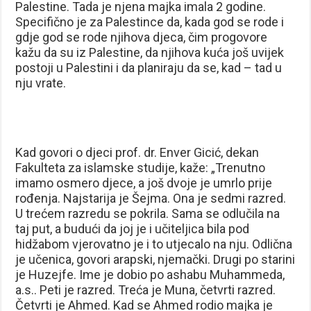
Palestine. Tada je njena majka imala 2 godine.
Specifično je za Palestince da, kada god se rode i
gdje god se rode njihova djeca, čim progovore
kažu da su iz Palestine, da njihova kuća još uvijek
postoji u Palestini i da planiraju da se, kad – tad u
nju vrate.
Kad govori o djeci prof. dr. Enver Gicić, dekan
Fakulteta za islamske studije, kaže: „Trenutno
imamo osmero djece, a još dvoje je umrlo prije
rođenja. Najstarija je Šejma. Ona je sedmi razred.
U trećem razredu se pokrila. Sama se odlučila na
taj put, a budući da joj je i učiteljica bila pod
hidžabom vjerovatno je i to utjecalo na nju. Odlična
je učenica, govori arapski, njemački. Drugi po starini
je Huzejfe. Ime je dobio po ashabu Muhammeda,
a.s.. Peti je razred. Treća je Muna, četvrti razred.
Četvrti je Ahmed. Kad se Ahmed rodio majka je