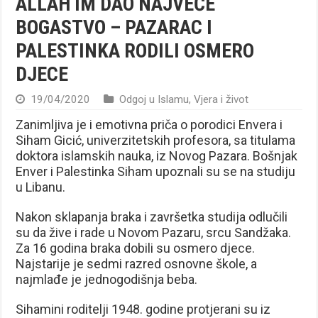
ALLAH IM DAO NAJVEĆE
BOGASTVO – PAZARAC I
PALESTINKA RODILI OSMERO
DJECE
19/04/2020
Odgoj u Islamu
,
Vjera i život
Zanimljiva je i emotivna priča o porodici Envera i
Siham Gicić, univerzitetskih profesora, sa titulama
doktora islamskih nauka, iz Novog Pazara. Bošnjak
Enver i Palestinka Siham upoznali su se na studiju
u Libanu.
Nakon sklapanja braka i završetka studija odlučili
su da žive i rade u Novom Pazaru, srcu Sandžaka.
Za 16 godina braka dobili su osmero djece.
Najstarije je sedmi razred osnovne škole, a
najmlađe je jednogodišnja beba.
Sihamini roditelji 1948. godine protjerani su iz