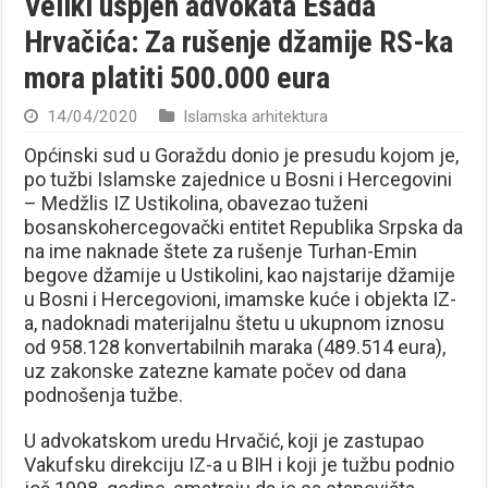
Veliki uspjeh advokata Esada
Hrvačića: Za rušenje džamije RS-ka
mora platiti 500.000 eura
14/04/2020
Islamska arhitektura
Općinski sud u Goraždu donio je presudu kojom je,
po tužbi Islamske zajednice u Bosni i Hercegovini
– Medžlis IZ Ustikolina, obavezao tuženi
bosanskohercegovački entitet Republika Srpska da
na ime naknade štete za rušenje Turhan-Emin
begove džamije u Ustikolini, kao najstarije džamije
u Bosni i Hercegovioni, imamske kuće i objekta IZ-
a, nadoknadi materijalnu štetu u ukupnom iznosu
od 958.128 konvertabilnih maraka (489.514 eura),
uz zakonske zatezne kamate počev od dana
podnošenja tužbe.
U advokatskom uredu Hrvačić, koji je zastupao
Vakufsku direkciju IZ-a u BIH i koji je tužbu podnio