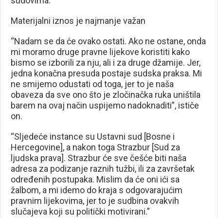
sudovima.
Materijalni iznos je najmanje važan
“Nadam se da će ovako ostati. Ako ne ostane, onda
mi moramo druge pravne lijekove koristiti kako
bismo se izborili za nju, ali i za druge džamije. Jer,
jedna konačna presuda postaje sudska praksa. Mi
ne smijemo odustati od toga, jer to je naša
obaveza da sve ono što je zločinačka ruka uništila
barem na ovaj način uspijemo nadoknaditi”, ističe
on.
“Sljedeće instance su Ustavni sud [Bosne i
Hercegovine], a nakon toga Strazbur [Sud za
ljudska prava]. Strazbur će sve češće biti naša
adresa za podizanje raznih tužbi, ili za završetak
određenih postupaka. Mislim da će oni ići sa
žalbom, a mi idemo do kraja s odgovarajućim
pravnim lijekovima, jer to je sudbina ovakvih
slučajeva koji su politički motivirani.”