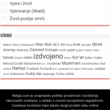
Vjera i život
Vjerovanje (Akaid)
Život poslije smrti
Oznake
dova
brak
Allah
Allah dž.š.
BiH
Alija Izetbegović
Abdest
blud
djevojka
Dzennet
Erdogan
dzamija
dzenaza
ezan
grijeh
hadis
grijesi
hadz
izdvojeno
Kur'an
hidzab
islam
majka
ljubav
ibadet
kabur
Muslimani
Milorad Dodik
Muhammed a.s.
musliman
muž
muslimanka
Namaz
Poslanik
Poslanik a.s.
sadaka
nafaka
prelazak na islam
Ramazan
Sudnji dan
zena
supruga
Srebrenica
Turska
smrt
Religis.com je unaprijedio politiku privatnosti i korištenja
takozvanih cookiesa, u skladu s novom europskom regulativom.
Cookiese koristimo kako bismo mogli pružati našu online