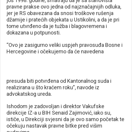
još 1998. godine, smatraju da je sa stanovišta
pravne prakse ovo jedna od najznačajnijih odluka,
jer je RS obavezana da snosi troškove rušenja
džamije i pratećih objekata u Ustikolini, a da je pri
tome utvrđeno da je tužba i blagovremena i
dokazana u potpunosti.
“Ovo je zasigurno veliki uspjeh pravosuđa Bosne i
Hercegovine i očekujemo da će navedena
presuda biti potvrđena od Kantonalnog suda i
realizirana u što kraćem roku”, navode iz
advokatskog ureda.
Ishodom je zadovoljan i direktor Vakufske
direkcije IZ-a u BIH Senaid Zajimović, iako su,
ističe, u Direkciji svjesni da je ovo samo početak te
očekuju nastavak pravne bitke pred višim