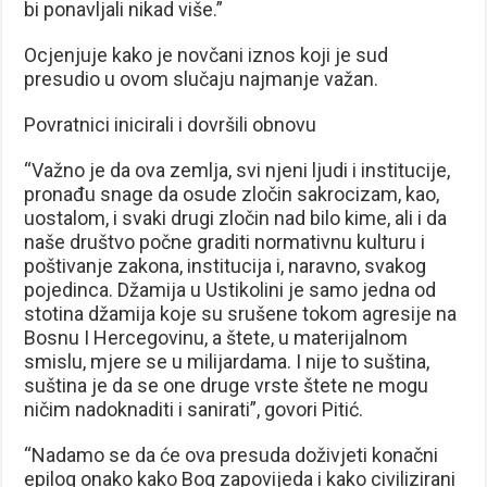
bi ponavljali nikad više.”
Ocjenjuje kako je novčani iznos koji je sud
presudio u ovom slučaju najmanje važan.
Povratnici inicirali i dovršili obnovu
“Važno je da ova zemlja, svi njeni ljudi i institucije,
pronađu snage da osude zločin sakrocizam, kao,
uostalom, i svaki drugi zločin nad bilo kime, ali i da
naše društvo počne graditi normativnu kulturu i
poštivanje zakona, institucija i, naravno, svakog
pojedinca. Džamija u Ustikolini je samo jedna od
stotina džamija koje su srušene tokom agresije na
Bosnu I Hercegovinu, a štete, u materijalnom
smislu, mjere se u milijardama. I nije to suština,
suština je da se one druge vrste štete ne mogu
ničim nadoknaditi i sanirati”, govori Pitić.
“Nadamo se da će ova presuda doživjeti konačni
epilog onako kako Bog zapovijeda i kako civilizirani