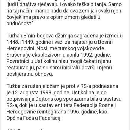
ljudi i društva rješavaju i ovako teška pitanja. Samo
na taj način imamo nadu da ova zemlja i svaki njen
čovjek ima pravo s optimizmom gledati u
budućnost.”
Turhan Emin-begova džamija sagrađena je između
1448. i1449. godine i važi za najstariju u Bosni i
Hercegovini. Nosi ime turskog vojskovođe.
Srušena je eksplozivom u aprilu 1992. godine.
Povratnici u Ustikolinu nisu mogli čekati njenu
restauraciju, pa su sami inicirali i dovršili njenu
poslijeratnu obnovu.
Tužba za rušenje džamije protiv RS-a podnesena
je 12. augusta 1998. godine. Ustikolina je do
potpisivanja Dejtonskog sporazuma bila u sastavu
RS-a, dok je u sastav entiteta Federacija Bosne i
Hercegovine reintegrirana 1996. godine, kao
Općina Foča u Federaciji.