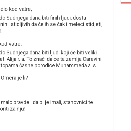
dio kod vatre,
do Sudnjega dana biti finih ljudi, dosta
ih i stidljivih da će ih se čak i meleci stidjeti,
a.
 kod vatre,
o Sudnjega dana biti ljudi koji će biti veliki
eti Alija r. a. To znači da će ta zemlja Carevini
iti stopama časne porodice Muhammeda a. s.
 Omera je li?
 malo pravde i da bi je imali, stanovnici te
riti za nju!