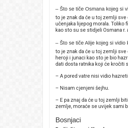
– Što se tiče Osmana kojeg si vi
to je znak da će u toj zemlji sve 
učenjaka lijepog morala. Toliko fin
kao sto su se stidjeli Osmana r. 
– Što se tiče Alije kojeg si vidio
to je znak da će u toj zemlji sve d
heroji i junaci kao sto je bio hazr
dati dosta ratnika koji će kroč
– A pored vatre nisi vidio hazreti
– Nisam cjenjeni šejhu.
– E pa znaj da će u toj zemlji biti
zemlje, moraće se uvijek sami bo
Bosnjaci