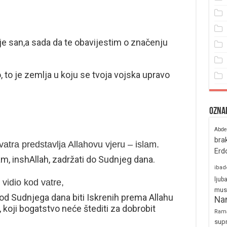
 je san,a sada da te obavijestim o značenju
o, to je zemlja u koju se tvoja vojska upravo
Ozna
Abde
bra
 vatra predstavlja Allahovu vjeru – islam.
Erd
lam, inshAllah, zadržati do Sudnjeg dana.
ibad
ljub
 vidio kod vatre,
mus
e od Sudnjega dana biti Iskrenih prema Allahu
Na
a., koji bogatstvo neće štediti za dobrobit
Ram
sup