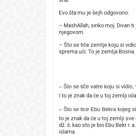
Evo šta mu je šejh odgovorio:
– MashAllah, sinko moj. Divan ti
njegovom.
– Što se tiče zemlje koju si vidi
sprema ući. To je zemlja Bosna.
– Što se tiče vatre koju si vidio,
I to je znak da će u toj zemlji is
– Što se tice Ebu Bekra kojeg si
to je znak da će u toj zemlji sv
dž. š. kao sto je bio Ebu Bekr r. 
islama.