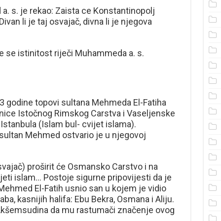
 s. je rekao: Zaista ce Konstantinopolj
ivan li je taj osvajač, divna li je njegova
e se istinitost riječi Muhammeda a. s.
3 godine topovi sultana Mehmeda El-Fatiha
tolnice Istočnog Rimskog Carstva i Vaseljenske
 Istanbula (Islam bul- cvijet islama).
sultan Mehmed ostvario je u njegovoj
Osvajač) proširit će Osmansko Carstvo i na
jeti islam… Postoje sigurne pripovijesti da je
 Mehmed El-Fatih usnio san u kojem je vidio
aba, kasnijih halifa: Ebu Bekra, Osmana i Aliju.
a Akšemsudina da mu rastumači značenje ovog