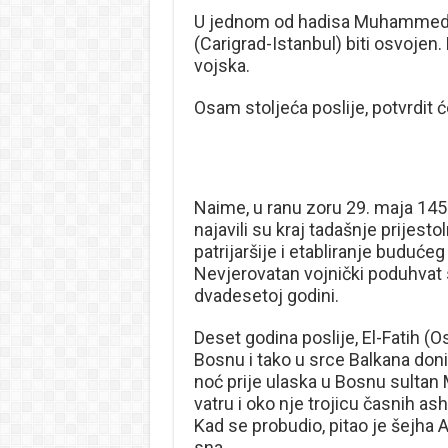
U jednom od hadisa Muhammed a.
(Carigrad-Istanbul) biti osvojen. D
vojska.
Osam stoljeća poslije, potvrdit ć
Naime, u ranu zoru 29. maja 145
najavili su kraj tadašnje prijes
patrijaršije i etabliranje budućeg
Nevjerovatan vojnički poduhvat 
dvadesetoj godini.
Deset godina poslije, El-Fatih (
Bosnu i tako u srce Balkana doni
noć prije ulaska u Bosnu sultan
vatru i oko nje trojicu časnih ash
Kad se probudio, pitao je šejh
sna.