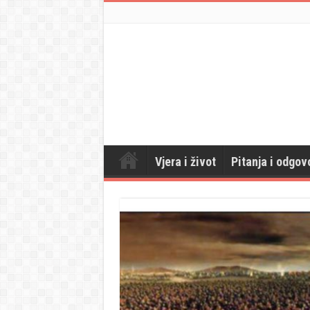
Vjera i život
Pitanja i odgov