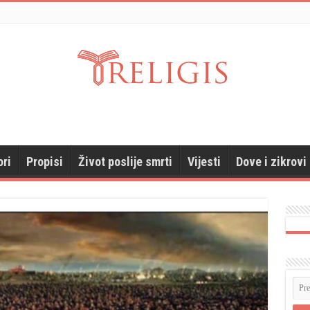
ori
Propisi
Život poslije smrti
Vijesti
Dove i zikrovi