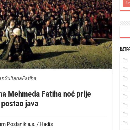
Kateg
anSultanaFatiha
ana Mehmeda Fatiha noć prije
 postao java
am Poslanik a.s. / Hadis