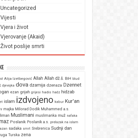
Uncategorized
Vijesti
Vjera i život
Vjerovanje (Akaid)
Život poslije smrti
ke
Allah
Allah dž.š.
BiH
Alija Izetbegović
st
blud
dova
Dzennet
k
dzamija
dzenaza
djevojka
ogan
hidzab
ezan
grijeh
hadis
grijesi
hadz
izdvojeno
Kur'an
islam
et
kabur
majka
Milorad Dodik
Muhammed a.s.
av
Muslimani
liman
muž
muslimanka
nafaka
maz
Poslanik
Poslanik a.s.
prelazak na islam
Sudnji dan
sadaka
Srebrenica
azan
smrt
zena
ruga
Turska