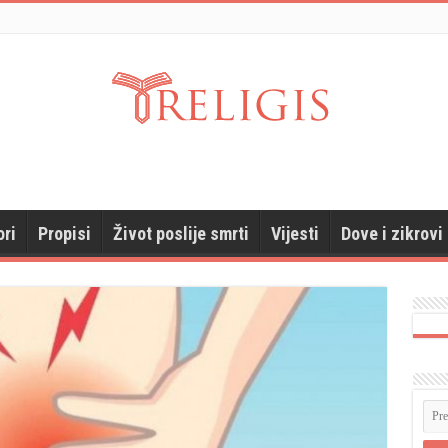
ori
Propisi
Život poslije smrti
Vijesti
Dove i zikrovi