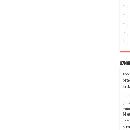
Ozna
Abde
bra
Erd
ibad
ljub
mus
Na
Ram
sup