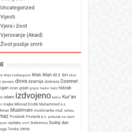
Uncategorized
Vijesti
Vjera i život
Vjerovanje (Akaid)
Život poslije smrti
ke
Allah
Allah dž.š.
BiH
Alija Izetbegović
st
blud
dova
Dzennet
k
dzamija
dzenaza
djevojka
ogan
hidzab
ezan
grijeh
hadis
grijesi
hadz
izdvojeno
Kur'an
islam
et
kabur
majka
Milorad Dodik
Muhammed a.s.
av
Muslimani
liman
muž
muslimanka
nafaka
maz
Poslanik
Poslanik a.s.
prelazak na islam
Sudnji dan
sadaka
Srebrenica
azan
smrt
zena
ruga
Turska