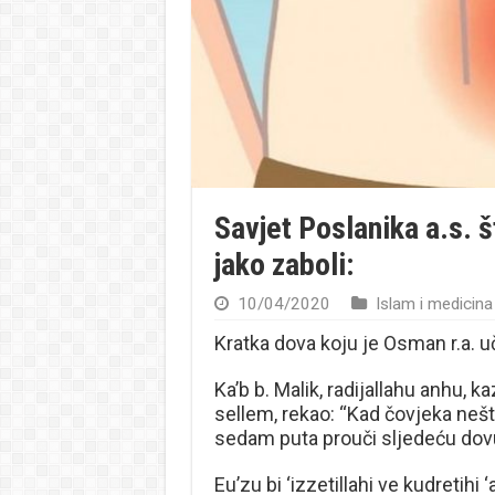
Savjet Poslanika a.s. 
jako zaboli:
10/04/2020
Islam i medicina
Kratka dova koju je Osman r.a. uč
Ka’b b. Malik, radijallahu anhu, ka
sellem, rekao: “Kad čovjeka nešt
sedam puta prouči sljedeću dov
Eu’zu bi ‘izzetillahi ve kudretihi ‘