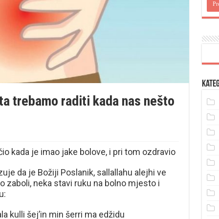
Kateg
šta trebamo raditi kada nas nešto
io kada je imao jake bolove, i pri tom ozdravio
zuje da je Božiji Poslanik, sallallahu alejhi ve
o zaboli, neka stavi ruku na bolno mjesto i
u:
ala kulli šej’in min šerri ma edžidu