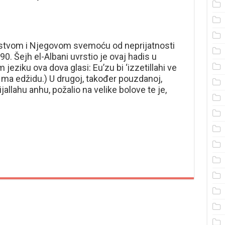
stvom i Njegovom svemoću od neprijatnosti
0. Šejh el-Albani uvrstio je ovaj hadis u
eziku ova dova glasi: Eu’zu bi ‘izzetillahi ve
rri ma edžidu.) U drugoj, također pouzdanoj,
jallahu anhu, požalio na velike bolove te je,