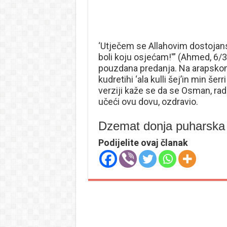
‘Utječem se Allahovim dostojan
boli koju osjećam!'” (Ahmed, 6/39
pouzdana predanja. Na arapskom j
kudretihi ‘ala kulli šej’in min še
verziji kaže se da se Osman, radi
učeći ovu dovu, ozdravio.
Dzemat donja puharska
Podijelite ovaj članak