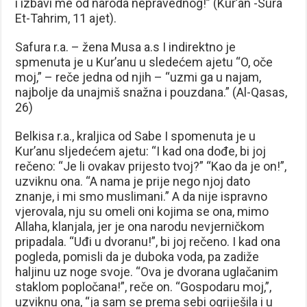
i izbavi me od naroda nepravednog!” (Kur’an -Sura
Et-Tahrim, 11 ajet).
Safura r.a. – žena Musa a.s I indirektno je
spmenuta je u Kur’anu u sledećem ajetu “O, oče
moj,” – reče jedna od njih – “uzmi ga u najam,
najbolje da unajmiš snažna i pouzdana.” (Al-Qasas,
26)
Belkisa r.a., kraljica od Sabe I spomenuta je u
Kur’anu sljedećem ajetu: “I kad ona dođe, bi joj
rečeno: “Je li ovakav prijesto tvoj?” “Kao da je on!”,
uzviknu ona. “A nama je prije nego njoj dato
znanje, i mi smo muslimani.” A da nije ispravno
vjerovala, nju su omeli oni kojima se ona, mimo
Allaha, klanjala, jer je ona narodu nevjerničkom
pripadala. “Uđi u dvoranu!”, bi joj rečeno. I kad ona
pogleda, pomisli da je duboka voda, pa zadiže
haljinu uz noge svoje. “Ova je dvorana uglačanim
staklom popločana!”, reče on. “Gospodaru moj,”,
uzviknu ona, “ja sam se prema sebi ogriješila i u