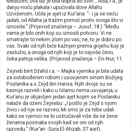
Međutim, ova laž je bila doprla do svih… Aiša, r.a., je
danju-noću plakala i upućivala dove Allahu
Uzvišenom. Učila je ajet iz Kur’ana: “- i ja se neću
jadati, od Allaha ja tražim pomoć protiv ovoga što vi
iznosite.” (Prijevod značenja – Jusuf, 18.) “Među
vama je bilo onih koji su iznosili potvoru. Vi ne
smatrajte to nekim zlom po vas; ne, to je dobro po
vas. Svaki od njih biće kažnjen prema grijehu koji je
zaslužio, a onoga od njih koji je to najviše činio,
čeka patnja velika. (Prijevod značenja – En-Nur, 11.
Zejneb bint Džahš r.a. – Majka vjernika je bila udata
za oslobođenim robom i usovjenim sinom Božijeg
Poslanika a.s Zejd ibn Harisa. Njih dvoje su se
kasnije razveli i kako u Islamu nema usvajanja, u
Kur’anu je objavljen jedan ajet kojim se Poslaniku
nalaže da oženi Zejnebu: „I pošto je Zejd s njom
živio i od nje se razveo, Mi smo je za tebe udali
kako se vjernici ne bi ustručavali više da se žene
ženama posinaka svojih kad se oni od njih
razvedu.“ (Kur’an -Sura El-Ahzab, 37 ajet).