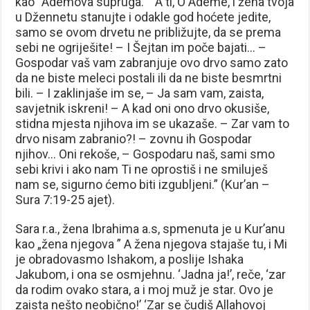
kao“ Ademova supruga.“ “A ti, O Ademe, i žena tvoja
u Džennetu stanujte i odakle god hoćete jedite,
samo se ovom drvetu ne približujte, da se prema
sebi ne ogriješite! – I Šejtan im poče bajati… –
Gospodar vaš vam zabranjuje ovo drvo samo zato
da ne biste meleci postali ili da ne biste besmrtni
bili. – I zaklinjaše im se, – Ja sam vam, zaista,
savjetnik iskreni! – A kad oni ono drvo okusiše,
stidna mjesta njihova im se ukazaše. – Zar vam to
drvo nisam zabranio?! – zovnu ih Gospodar
njihov… Oni rekoše, – Gospodaru naš, sami smo
sebi krivi i ako nam Ti ne oprostiš i ne smiluješ
nam se, sigurno ćemo biti izgubljeni.” (Kur’an –
Sura 7:19-25 ajet).
Sara r.a., žena Ibrahima a.s, spmenuta je u Kur’anu
kao „žena njegova ” A žena njegova stajaše tu, i Mi
je obradovasmo Ishakom, a poslije Ishaka
Jakubom, i ona se osmjehnu. ‘Jadna ja!’, reče, ‘zar
da rodim ovako stara, a i moj muž je star. Ovo je
zaista nešto neobično!’ ‘Zar se čudiš Allahovoj