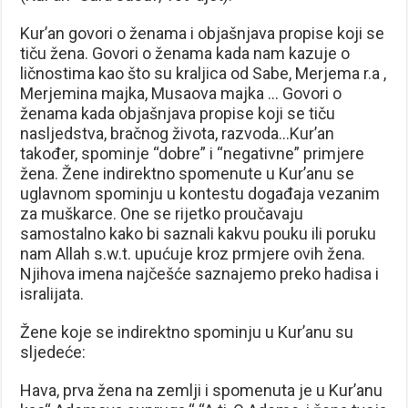
Kur’an govori o ženama i objašnjava propise koji se
tiču žena. Govori o ženama kada nam kazuje o
ličnostima kao što su kraljica od Sabe, Merjema r.a ,
Merjemina majka, Musaova majka … Govori o
ženama kada objašnjava propise koji se tiču
nasljedstva, bračnog života, razvoda…Kur’an
također, spominje “dobre” i “negativne” primjere
žena. Žene indirektno spomenute u Kur’anu se
uglavnom spominju u kontestu događaja vezanim
za muškarce. One se rijetko proučavaju
samostalno kako bi saznali kakvu pouku ili poruku
nam Allah s.w.t. upućuje kroz prmjere ovih žena.
Njihova imena najčešće saznajemo preko hadisa i
isralijata.
Žene koje se indirektno spominju u Kur’anu su
sljedeće:
Hava, prva žena na zemlji i spomenuta je u Kur’anu