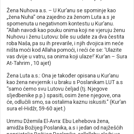
Žena Nuhova a.s. – U Kur’anu se spominje kao
„žena Nuha“ ona zajedno za ženom Luta a.s je
spomenuta u negativnom kontestu u Kur’anu.
“Allah navodi kao pouku onima koji ne vjeruju ženu
Nuhovu i ženu Lutovu: bile su udate za dva čestita
roba Naša, pa su ih prevarile, i njih dvojica im neće
ništa moći kod Allaha pomoći, i reći će se: ‘Ulazite
vas dvije u vatru, sa onima koji ulaze!’ Kur’an – Sura
At-Tahrim , 10 ajet)
Žena Luta a.s.: Ona je također opisana u Kur’anu
kao žena nevjernik i u braku s Poslanikam LUT a.s
“samo ćemo svu Lutovu čeljad (tj. Njegove
sljedbenike p.p.) spasiti, osim žene njegove, ona
će, odlučili smo, sa ostalima kaznu iskusiti.” (Kur’an
sura el-Hidžr, 59-60 ajet.)
Ummu Džemila El-Avra: Ebu Lehebova žena,
amidža Božijeg Poslanika, a.s i jedan od najžešćih