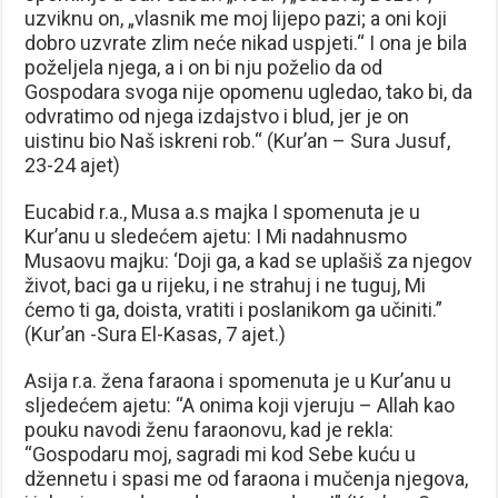
uzviknu on, „vlasnik me moj lijepo pazi; a oni koji
dobro uzvrate zlim neće nikad uspjeti.“ I ona je bila
poželjela njega, a i on bi nju poželio da od
Gospodara svoga nije opomenu ugledao, tako bi, da
odvratimo od njega izdajstvo i blud, jer je on
uistinu bio Naš iskreni rob.“ (Kur’an – Sura Jusuf,
23-24 ajet)
Eucabid r.a., Musa a.s majka I spomenuta je u
Kur’anu u sledećem ajetu: I Mi nadahnusmo
Musaovu majku: ‘Doji ga, a kad se uplašiš za njegov
život, baci ga u rijeku, i ne strahuj i ne tuguj, Mi
ćemo ti ga, doista, vratiti i poslanikom ga učiniti.”
(Kur’an -Sura El-Kasas, 7 ajet.)
Asija r.a. žena faraona i spomenuta je u Kur’anu u
sljedećem ajetu: “A onima koji vjeruju – Allah kao
pouku navodi ženu faraonovu, kad je rekla:
“Gospodaru moj, sagradi mi kod Sebe kuću u
džennetu i spasi me od faraona i mučenja njegova,