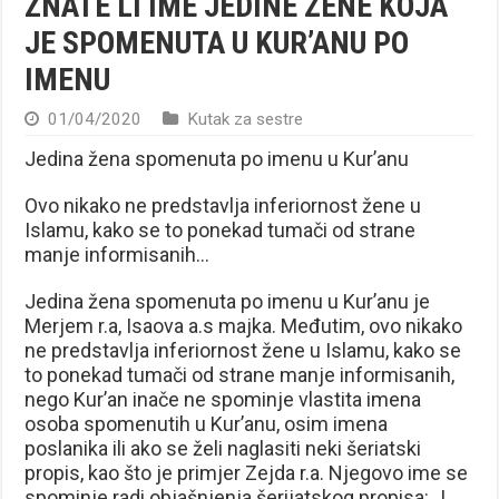
ZNATE LI IME JEDINE ŽENE KOJA
JE SPOMENUTA U KUR’ANU PO
IMENU
01/04/2020
Kutak za sestre
Jedina žena spomenuta po imenu u Kur’anu
Ovo nikako ne predstavlja inferiornost žene u
Islamu, kako se to ponekad tumači od strane
manje informisanih…
Jedina žena spomenuta po imenu u Kur’anu je
Merjem r.a, Isaova a.s majka. Međutim, ovo nikako
ne predstavlja inferiornost žene u Islamu, kako se
to ponekad tumači od strane manje informisanih,
nego Kur’an inače ne spominje vlastita imena
osoba spomenutih u Kur’anu, osim imena
poslanika ili ako se želi naglasiti neki šeriatski
propis, kao što je primjer Zejda r.a. Njegovo ime se
spominje radi objašnjenja šerijatskog propisa: „I