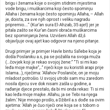
brigu i ženama koje o svojim stidnim mjestima
vode brigu, i muškarcima koji često spominju
Allaha i ženama koje često spominju Allaha, – Allah
je, doista, za sve njih oprost i veliku nagradu
pripremio….“ (Kur’an sura El-Ahzab, 35 ajet) jer je
pitala zašto se Kur’an časni obraća muškarcima
bez spominjanja žena. Uzvišeni Allah dž,š
objavljuje ovaj ajet kao odgovor na njeno pitanje.
Drugi primjer je primjer Havle bintu Sa’lebe koja je
došla Poslaniku a.s, pa se požalila na svoga muža
(…čovjek koji je rekao svojoj žene:” ”Ti si mi kao
leđa moje majke”,..” riječi koje su koristili arapi prije
Islama…), riječima: ‘Allahov Poslaniče, on je moju
mladost potrošio. U svojoj utrobi sam mu zaredom
nosila djecu sve dok nisam zašla u godine, a
rađanje djece prestalo, da bi mi onda rekao: Ti si mi
kao leđa moje majke. Allahu, ja se Tebi na njega
žalim.’ Nije mnogo prošlo, a Džibril a.s dođe sa ovim
ajetima: ‘Allah je čuo riječi one koja se s tobom o