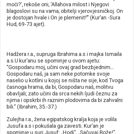
moći?’, rekoše oni, ‘Allahova milost i Njegovi
blagoslovi su na vama, obitelji vjerovjesničkoj. On
je dostojan hvale i On je plemenit!’” (Kur’an -Sura
Hud, 69-73 ajet).
Hadžera r.a., supruga Ibrahima a.s i majka Ismaila
a.s.U kur’anu se spominje u ovom ajetu:
”Gospodaru moj, učini ovaj grad bezbjednim…
Gospodaru naš, ja sam neke potomke svoje
naselio u kotlini u kojoj se ništa ne sije, kod Tvoga
časnoga hrama, da bi, Gospodaru naš, molitvu
obavljali; zato učini da srca nekih ljudi čeznu za
njima i opskrbi ih raznim plodovima da bi zahvalni
bili.” (Ibrahim, 35.-37.)
Zulejha r.a., žena egipatskog kralja koja je volila
Jusufa a.s i pokušala ga zavesti. Kur’an je
spominje u suri Jusuf: „Hodi“, „Sačuvaj Bože!“,