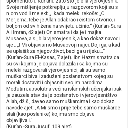
spomenuto u Kur’anu zato što je bila vjerovjesnik.
Svoje mišljenje potkrepljuju razgovorom koji su s
njom vodili meleki: „I kada meleki rekoše: „O
Merjema, tebe je Allah odabrao i čistom stvorio, i
boljom od svih žena na svijetu učinio.“ (Kur’an-Sura
Ali Imran, 42 ajet) On smatra i da je i majka
Musaova, a.s., bila vjerovjesnik, a kao dokaz navodi
ajet: „I Mi objavismo Musaovoj majci: Doji ga, a kad
se uplašiš za njegov život, baci ga u rijeku…“
(Kur’an-Sura El-Kasas, 7 ajet). Ibn Hazm smatra da
su svi kojima je objava dolazila i sa kojima su
meleki razgovarali vjerovjesnici, ali su samo
muškarci bivali zaduženi poslanstvom kojeg su
morali dostaviti i objasniti svojim narodima.
Međutim, apsolutna većina islamskih učenjaka ipak
je zauzela stav da je poslanstvo i vjerovjesništvo
Allah, dž.š., davao samo muškarcima i kao dokaz
navode ajet: „A Mi smo i prije tebe samo muškarce
slali (kao poslanike) kojima smo objave
objavljivali.“
(Kur’an -Sura Jusuf, 109 ajet).