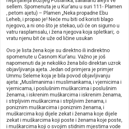
neprijatelja Božijeg Poslanika, sallallahu alejhi ve
sellem. Spomenuta je u Kur’anu u suri 111- Plamen
, petom ajetu) – Plamen „Neka propadne Ebu
Leheb, i propao je! Neće mu biti od koristi blago
njegovo, a ni ono što je stekao, ući će on sigurno u
vatru rasplamsalu, i žena njegova koja spletkari;. o
vratu njenu bit će uže od ličine usukan
Ovo je lista žena koje su direktno ili indirektno
spomenute u Časnom Kur’anu. Važno je još
napomenuti da je nekoliko žena bilo direktan uzrok
objavljivanja ajeta. Jedan od primjera je primjer
Ummu Seleme koja je bila povod objavljivanju
ajeta: „Muslimanima i muslimankama, i vjernicima i
vjernicama, i poslušnim muškarcima i poslušnim
ženama, i iskrenim muškarcima i iskrenim ženama,
i strpljivim muškarcima i strpljivim ženama, i
poniznim muškarcima i poniznim ženama, i
muškarcima koji dijele zekat i ženama koje dijele
zekat i muškarcima koji poste i ženama koje poste,
i muškarcima koji o svojim stidnim mjestima vode