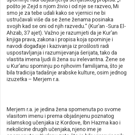
pošto je Zejd s njom živio i od nje se razveo, Mi
smo je za tebe udali kako se vjernici ne bi
ustručavali više da se žene ženama posinaka
svojih kad se oni od njih razvedu.“ (Kur’an -Sura El-
Ahzab, 37 ajet). Važno je razumjeti da je Kur’an
knjiga prava, zakona i propisa koja spominje i
navodi događaje i kazivanja iz prošlosti radi
uspostavljanja i razumijevanja šerijata, tako da
vlastita imena ljudi ili žena su irelevantna. Žene se
u Kur’anu spominju po njihovim familijama, što je
bila tradicija tadašnje arabske kulture, osim jednog
izuzetka – Merjem r.a.
Merjem r.a. je jedina žena spomenuta po svome
vlasitom imenu i prema objašnjenu poznatog
islamskog učenjaka iz Kordove, Ibn Hazma kao i
nekolicine drugih učenjaka, njeno ime je