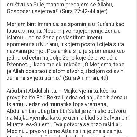
društvu sa Sulejmanom predajem se Allahu,
Gospodaru svjetova!” (Sura 27:42-44 ajet).
Merjem bint Imran r.a. se spominje u Kur’anu kao
Isaa a.s majka. Nesumljivo najcjenjenija žena u
islamu. Jedina žena po vlastitom imenu
spomenuta u Kur’anu, u kojem postoji cijela sura
nazvana po njoj. Poslanik a.s ju je spomenuo kao
jednu od četiri najbolje žene koje će prve ući u
Džennet. „I kada meleki rekoše: „O Merjema, tebe
je Allah odabrao i čistom stvorio, i boljom od svih
žena na svijetu učinio.“ (Sura Ali Imran, 42)
Aiša bint Abdullah r.a. – Majka vjernika, kćerka
provg halife Ebu Bekra i jedna od najučenih žena u
Islamu. Jedan od munafika toga vremena ,
Abdullah bin Ubejj bin Ebi Selul je izmislio potvoru
na Majku vjernika kako je učinila blud sa Safvan bin
Muattal es-Sulemi. Ova potvora se brzo raširila u
Medini. U prvo vrijeme Aiša r.s i nije znala za nju.