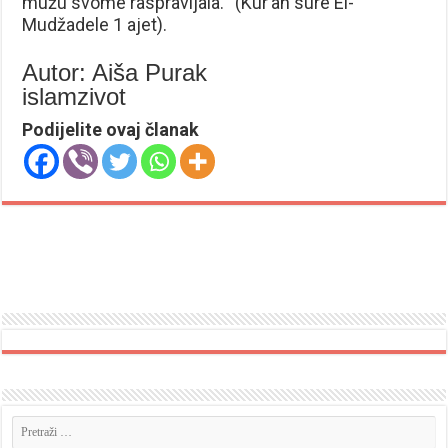
mužu svome raspravljala.”’ (Kur’an sure El-
Mudžadele 1 ajet).
Autor: Aiša Purak
islamzivot
Podijelite ovaj članak