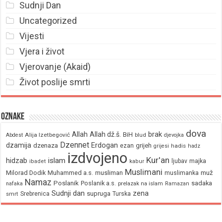
Sudnji Dan
Uncategorized
Vijesti
Vjera i život
Vjerovanje (Akaid)
Život poslije smrti
Oznake
dova
brak
Allah
Allah dž.š.
BiH
Alija Izetbegović
Abdest
blud
djevojka
Dzennet
Erdogan
dzamija
dzenaza
ezan
grijeh
hadis
grijesi
hadz
izdvojeno
Kur'an
hidzab
islam
majka
ljubav
ibadet
kabur
Muslimani
Milorad Dodik
Muhammed a.s.
musliman
muž
muslimanka
Namaz
Poslanik
Poslanik a.s.
sadaka
nafaka
prelazak na islam
Ramazan
Sudnji dan
zena
supruga
Srebrenica
Turska
smrt