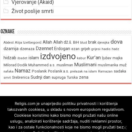
Vjerovanje (Akaid)
Život poslije smrti
Oznake
dova
brak
Allah
Allah dž.š.
BiH
Alija Izetbegović
Abdest
blud
djevojka
Dzennet
Erdogan
dzamija
dzenaza
ezan
grijeh
hadis
grijesi
hadz
izdvojeno
Kur'an
hidzab
islam
majka
ljubav
ibadet
kabur
Muslimani
Milorad Dodik
Muhammed a.s.
musliman
muž
muslimanka
Namaz
Poslanik
Poslanik a.s.
sadaka
nafaka
prelazak na islam
Ramazan
Sudnji dan
zena
supruga
Srebrenica
Turska
smrt
Religis.com je unaprijedio politiku privatnosti i korištenja
takozvanih cookiesa, u skladu s novom europskom regulativom.
Cookiese koristimo kako bismo mogli pružati našu online
uslugu, analizirati korištenje sadržaja, nuditi reklamni prostor,
kao i za ostale funkcionalnosti koje ne bismo mogli pružati bez