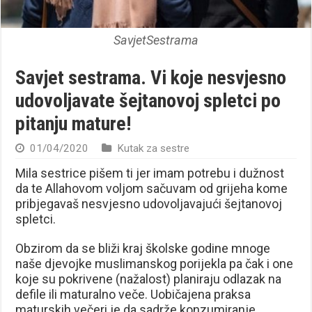
SavjetSestrama
Savjet sestrama. Vi koje nesvjesno
udovoljavate šejtanovoj spletci po
pitanju mature!
01/04/2020
Kutak za sestre
Mila sestrice pišem ti jer imam potrebu i dužnost
da te Allahovom voljom sačuvam od grijeha kome
pribjegavaš nesvjesno udovoljavajući šejtanovoj
spletci.
Obzirom da se bliži kraj školske godine mnoge
naše djevojke muslimanskog porijekla pa čak i one
koje su pokrivene (nažalost) planiraju odlazak na
defile ili maturalno veče. Uobičajena praksa
maturskih večeri je da sadrže konzumiranje