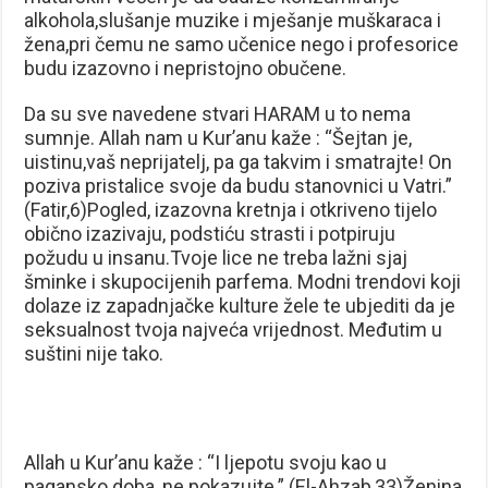
alkohola,slušanje muzike i mješanje muškaraca i
žena,pri čemu ne samo učenice nego i profesorice
budu izazovno i nepristojno obučene.
Da su sve navedene stvari HARAM u to nema
sumnje. Allah nam u Kur’anu kaže : “Šejtan je,
uistinu,vaš neprijatelj, pa ga takvim i smatrajte! On
poziva pristalice svoje da budu stanovnici u Vatri.”
(Fatir,6)Pogled, izazovna kretnja i otkriveno tijelo
obično izazivaju, podstiću strasti i potpiruju
požudu u insanu.Tvoje lice ne treba lažni sjaj
šminke i skupocijenih parfema. Modni trendovi koji
dolaze iz zapadnjačke kulture žele te ubjediti da je
seksualnost tvoja najveća vrijednost. Međutim u
suštini nije tako.
Allah u Kur’anu kaže : “I ljepotu svoju kao u
pagansko doba, ne pokazujte.” (El-Ahzab,33)Ženina