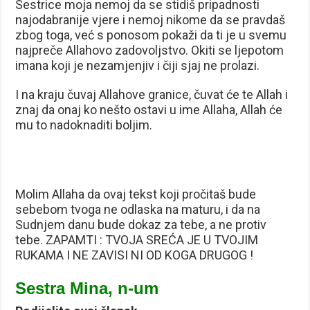
Sestrice moja nemoj da se stidiš pripadnosti
najodabranije vjere i nemoj nikome da se pravdaš
zbog toga, već s ponosom pokaži da ti je u svemu
najpreče Allahovo zadovoljstvo. Okiti se ljepotom
imana koji je nezamjenjiv i čiji sjaj ne prolazi.
I na kraju čuvaj Allahove granice, čuvat će te Allah i
znaj da onaj ko nešto ostavi u ime Allaha, Allah će
mu to nadoknaditi boljim.
Molim Allaha da ovaj tekst koji pročitaš bude
sebebom tvoga ne odlaska na maturu, i da na
Sudnjem danu bude dokaz za tebe, a ne protiv
tebe. ZAPAMTI : TVOJA SREĆA JE U TVOJIM
RUKAMA I NE ZAVISI NI OD KOGA DRUGOG !
Sestra Mina, n-um