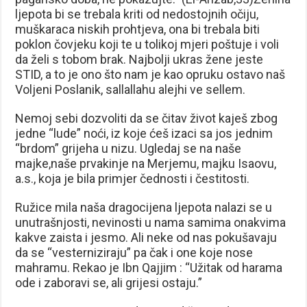
ljepota bi se trebala kriti od nedostojnih očiju,
muškaraca niskih prohtjeva, ona bi trebala biti
poklon čovjeku koji te u tolikoj mjeri poštuje i voli
da želi s tobom brak. Najbolji ukras žene jeste
STID, a to je ono što nam je kao opruku ostavo naš
Voljeni Poslanik, sallallahu alejhi ve sellem.
Nemoj sebi dozvoliti da se čitav život kaješ zbog
jedne “lude” noći, iz koje ćeš izaci sa jos jednim
“brdom” grijeha u nizu. Ugledaj se na naše
majke,naše prvakinje na Merjemu, majku Isaovu,
a.s., koja je bila primjer čednosti i čestitosti.
Ružice mila naša dragocijena ljepota nalazi se u
unutrašnjosti, nevinosti u nama samima onakvima
kakve zaista i jesmo. Ali neke od nas pokušavaju
da se “vesterniziraju” pa čak i one koje nose
mahramu. Rekao je Ibn Qajjim : “Užitak od harama
ode i zaboravi se, ali grijesi ostaju.”