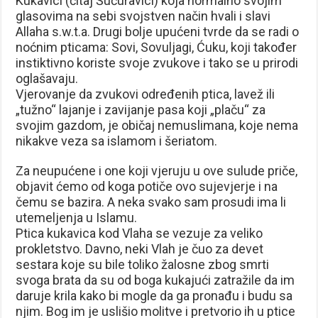
Kukavici (čitaj Šućuravici) koja normalno svojim
glasovima na sebi svojstven način hvali i slavi
Allaha s.w.t.a. Drugi bolje upućeni tvrde da se radi o
noćnim pticama: Sovi, Sovuljagi, Ćuku, koji također
instiktivno koriste svoje zvukove i tako se u prirodi
oglašavaju.
Vjerovanje da zvukovi određenih ptica, lavež ili
„tužno“ lajanje i zavijanje pasa koji „plaču“ za
svojim gazdom, je običaj nemuslimana, koje nema
nikakve veza sa islamom i šeriatom.
Za neupućene i one koji vjeruju u ove sulude priče,
objavit ćemo od koga potiče ovo sujevjerje i na
čemu se bazira. A neka svako sam prosudi ima li
utemeljenja u Islamu.
Ptica kukavica kod Vlaha se vezuje za veliko
prokletstvo. Davno, neki Vlah je čuo za devet
sestara koje su bile toliko žalosne zbog smrti
svoga brata da su od boga kukajući zatražile da im
daruje krila kako bi mogle da ga pronađu i budu sa
njim. Bog im je uslišio molitve i pretvorio ih u ptice