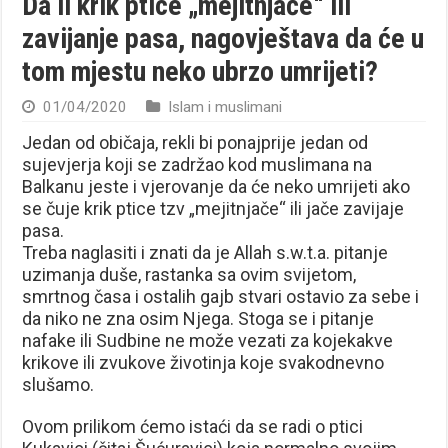
Da li krik ptice „mejitnjače“ ili
zavijanje pasa, nagovještava da će u
tom mjestu neko ubrzo umrijeti?
01/04/2020
Islam i muslimani
Jedan od običaja, rekli bi ponajprije jedan od
sujevjerja koji se zadržao kod muslimana na
Balkanu jeste i vjerovanje da će neko umrijeti ako
se čuje krik ptice tzv „mejitnjače“ ili jače zavijaje
pasa.
Treba naglasiti i znati da je Allah s.w.t.a. pitanje
uzimanja duše, rastanka sa ovim svijetom,
smrtnog časa i ostalih gajb stvari ostavio za sebe i
da niko ne zna osim Njega. Stoga se i pitanje
nafake ili Sudbine ne može vezati za kojekakve
krikove ili zvukove životinja koje svakodnevno
slušamo.
Ovom prilikom ćemo istaći da se radi o ptici