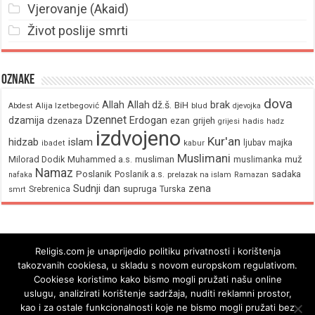
Vjerovanje (Akaid)
Život poslije smrti
Oznake
dova
brak
Allah
Allah dž.š.
BiH
Alija Izetbegović
Abdest
blud
djevojka
Dzennet
Erdogan
dzamija
dzenaza
ezan
grijeh
hadis
grijesi
hadz
izdvojeno
Kur'an
hidzab
islam
majka
ljubav
ibadet
kabur
Muslimani
Milorad Dodik
Muhammed a.s.
musliman
muž
muslimanka
Namaz
Poslanik
Poslanik a.s.
sadaka
nafaka
prelazak na islam
Ramazan
Sudnji dan
zena
supruga
Srebrenica
Turska
smrt
Religis.com je unaprijedio politiku privatnosti i korištenja
takozvanih cookiesa, u skladu s novom europskom regulativom.
Cookiese koristimo kako bismo mogli pružati našu online
uslugu, analizirati korištenje sadržaja, nuditi reklamni prostor,
kao i za ostale funkcionalnosti koje ne bismo mogli pružati bez