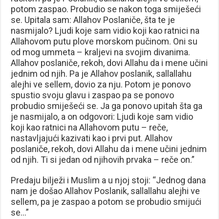
potom zaspao. Probudio se nakon toga smiješeći
se. Upitala sam: Allahov Poslaniče, šta te je
nasmijalo? Ljudi koje sam vidio koji kao ratnici na
Allahovom putu plove morskom pučinom. Oni su
od mog ummeta – kraljevi na svojim divanima.
Allahov poslaniče, rekoh, dovi Allahu da i mene učini
jednim od njih. Pa je Allahov poslanik, sallallahu
alejhi ve sellem, dovio za nju. Potom je ponovo
spustio svoju glavu i zaspao pa se ponovo
probudio smiješeći se. Ja ga ponovo upitah šta ga
je nasmijalo, a on odgovori: Ljudi koje sam vidio
koji kao ratnici na Allahovom putu – reče,
nastavljajući kazivati kao i prvi put. Allahov
poslaniče, rekoh, dovi Allahu da i mene učini jednim
od njih. Ti si jedan od njihovih prvaka – reče on.”
Predaju bilježi i Muslim a u njoj stoji: “Jednog dana
nam je došao Allahov Poslanik, sallallahu alejhi ve
sellem, pa je zaspao a potom se probudio smijući
se…”