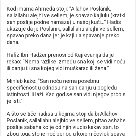
Kod imama Ahmeda stoji: “Allahov Poslanik,
sallallahu alejhi ve sellem, je spavao kajlulu (kratki
san poslije podne namaza) u našoj kuči…” Hadis
ukazuje da je Poslanik, sallallahu alejhi ve sellem,
spavao preko dana jer je kajlula spavanje preko
dana.
Hafiz Ibn Hadžer prenosi od Kajrevanija da je
rekao: “Nema razlike između sna koji se vidi noću
ili danju ili sna kojeg vidi muškarac ili žena.”
Mihleb kaže: “San noću nema posebnu
specifičnost u odnosu na san danju u pogledu
istinitosti ili laži. Kad god se san vidi njegov propis
je isti.”
A što se tiče hadisa u kojima stoji da bi Allahov
Poslanik, sallallahu alejhio ve sellem, pitao ashabe
poslije sabaha ko je od njih viudio kakav san, to
zbog toga što je noć period u kojem čovjek spava