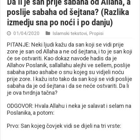
Da li je san prije sabaha od Allaha, a
poslije sabaha od šejtana? (Razlika
izmedju sna po noći i po danju)
01/04/2020
Islamski tekstovi
,
Propisi
PITANJE: Neki ljudi kažu da san koji se vidi prije
zore je san od Allaha a ne od šejtana, i to je san koji
će se ostvariti. Kao dokaz navode hadis da je
Allahov Poslanik, sallallahu alejhi ve sellem, poslije
sabaha pitao ashabe o snu kojeg su vidjeli noću
prije zore. I kažu isto tako da san koji se vidi poslije
sabaha da je od šejtana i da se neće ostvariti. Da li
je ova tvrdnja tačna?
ODGOVOR: Hvala Allahu i neka je salavat i selam na
Poslanika, a potom:
Prvo: San kojeg čovjek vidi se dijeli na tri vrste: