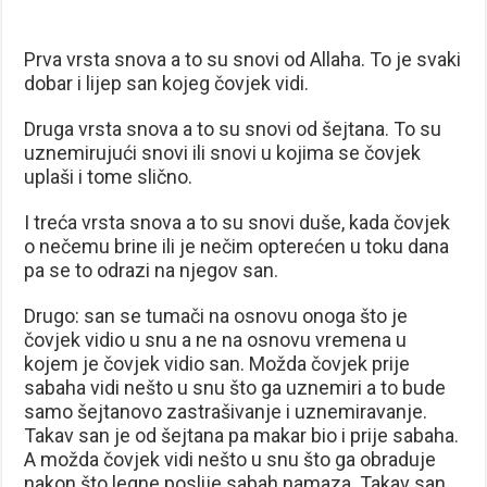
Prva vrsta snova a to su snovi od Allaha. To je svaki
dobar i lijep san kojeg čovjek vidi.
Druga vrsta snova a to su snovi od šejtana. To su
uznemirujući snovi ili snovi u kojima se čovjek
uplaši i tome slično.
I treća vrsta snova a to su snovi duše, kada čovjek
o nečemu brine ili je nečim opterećen u toku dana
pa se to odrazi na njegov san.
Drugo: san se tumači na osnovu onoga što je
čovjek vidio u snu a ne na osnovu vremena u
kojem je čovjek vidio san. Možda čovjek prije
sabaha vidi nešto u snu što ga uznemiri a to bude
samo šejtanovo zastrašivanje i uznemiravanje.
Takav san je od šejtana pa makar bio i prije sabaha.
A možda čovjek vidi nešto u snu što ga obraduje
nakon što legne poslije sabah namaza. Takav san