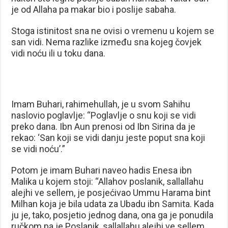
je od Allaha pa makar bio i poslije sabaha.
Stoga istinitost sna ne ovisi o vremenu u kojem se
san vidi. Nema razlike između sna kojeg čovjek
vidi noću ili u toku dana.
Imam Buhari, rahimehullah, je u svom Sahihu
naslovio poglavlje: “Poglavlje o snu koji se vidi
preko dana. Ibn Aun prenosi od Ibn Sirina da je
rekao: ‘San koji se vidi danju jeste poput sna koji
se vidi noću’.”
Potom je imam Buhari naveo hadis Enesa ibn
Malika u kojem stoji: “Allahov poslanik, sallallahu
alejhi ve sellem, je posjećivao Ummu Harama bint
Milhan koja je bila udata za Ubadu ibn Samita. Kada
ju je, tako, posjetio jednog dana, ona ga je ponudila
ručkom pa je Poslanik, sallallahu alejhi ve sellem,