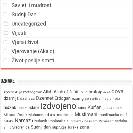
Savjeti i mudrosti
Sudnji Dan
Uncategorized
Vijesti
Vjera i život
Vjerovanje (Akaid)
Život poslije smrti
Oznake
dova
brak
Allah
Allah dž.š.
BiH
Alija Izetbegović
Abdest
blud
djevojka
Dzennet
Erdogan
dzamija
dzenaza
ezan
grijeh
hadis
grijesi
hadz
izdvojeno
Kur'an
hidzab
islam
majka
ljubav
ibadet
kabur
Muslimani
Milorad Dodik
Muhammed a.s.
musliman
muž
muslimanka
Namaz
Poslanik
Poslanik a.s.
sadaka
nafaka
prelazak na islam
Ramazan
Sudnji dan
zena
supruga
Srebrenica
Turska
smrt