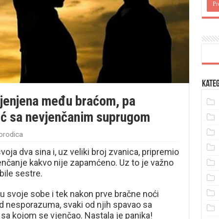
Kateg
jenjena među braćom, pa
oć sa nevjenčanim suprugom
porodica
oja dva sina i, uz veliki broj zvanica, pripremio
enčanje kakvo nije zapamćeno. Uz to je važno
ile sestre.
i u svoje sobe i tek nakon prve bračne noći
ljed nesporazuma, svaki od njih spavao sa
a kojom se vjenčao. Nastala je panika!