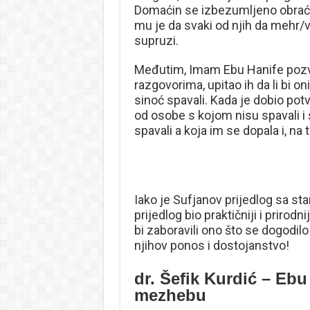
Domaćin se izbezumljeno obraća
mu je da svaki od njih da mehr/vj
supruzi.
Međutim, Imam Ebu Hanife pozva
razgovorima, upitao ih da li bi on
sinoć spavali. Kada je dobio pot
od osobe s kojom nisu spavali i
spavali a koja im se dopala i, na 
Iako je Sufjanov prijedlog sa sta
prijedlog bio praktičniji i prirodn
bi zaboravili ono što se dogodilo
njihov ponos i dostojanstvo!
dr. Šefik Kurdić – Eb
mezhebu