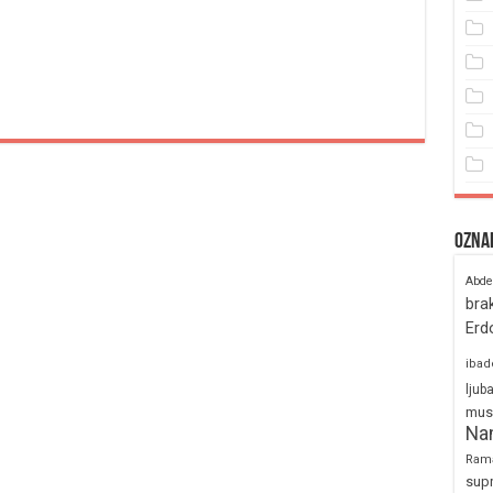
Ozna
Abde
bra
Erd
ibad
ljub
mus
Na
Ram
sup