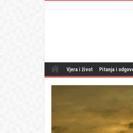
Vjera i život
Pitanja i odgov