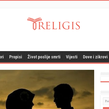
ori
Propisi
Život poslije smrti
Vijesti
Dove i zikrovi