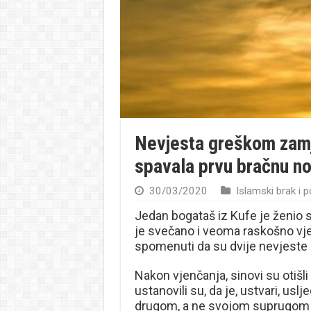
Nevjesta greškom zam
spavala prvu bračnu n
30/03/2020
Islamski brak i 
Jedan bogataš iz Kufe je ženio sv
je svečano i veoma raskošno vj
spomenuti da su dvije nevjeste b
Nakon vjenčanja, sinovi su otišl
ustanovili su, da je, ustvari, us
drugom, a ne svojom suprugom s