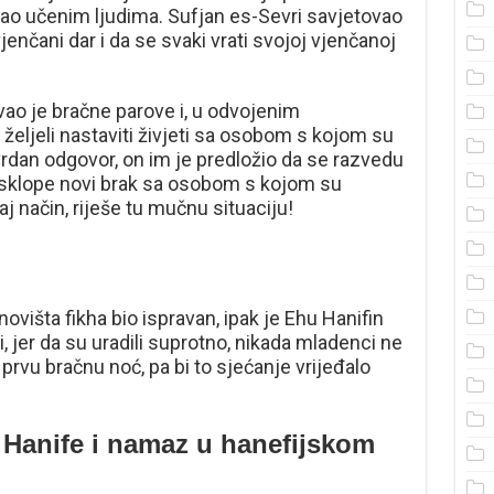
o učenim ljudima. Sufjan es-Sevri savjetovao
enčani dar i da se svaki vrati svojoj vjenčanoj
o je bračne parove i, u odvojenim
i željeli nastaviti živjeti sa osobom s kojom su
vrdan odgovor, on im je predložio da se razvedu
 sklope novi brak sa osobom s kojom su
taj način, riješe tu mučnu situaciju!
novišta fikha bio ispravan, ipak je Ehu Hanifin
iji, jer da su uradili suprotno, nikada mladenci ne
 prvu bračnu noć, pa bi to sjećanje vrijeđalo
u Hanife i namaz u hanefijskom