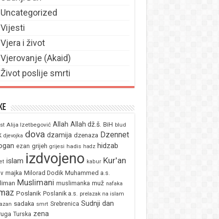
Uncategorized
Vijesti
Vjera i život
Vjerovanje (Akaid)
Život poslije smrti
ke
Allah
Allah dž.š.
BiH
Alija Izetbegović
st
blud
dova
Dzennet
k
dzamija
dzenaza
djevojka
ogan
hidzab
ezan
grijeh
hadis
grijesi
hadz
izdvojeno
Kur'an
islam
et
kabur
majka
Milorad Dodik
Muhammed a.s.
av
Muslimani
liman
muž
muslimanka
nafaka
maz
Poslanik
Poslanik a.s.
prelazak na islam
Sudnji dan
sadaka
Srebrenica
azan
smrt
zena
ruga
Turska