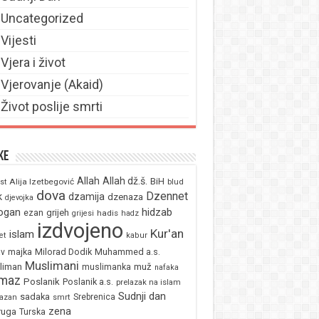
Uncategorized
Vijesti
Vjera i život
Vjerovanje (Akaid)
Život poslije smrti
ke
Allah
Allah dž.š.
BiH
Alija Izetbegović
st
blud
dova
Dzennet
k
dzamija
dzenaza
djevojka
ogan
hidzab
ezan
grijeh
hadis
grijesi
hadz
izdvojeno
Kur'an
islam
et
kabur
majka
Milorad Dodik
Muhammed a.s.
av
Muslimani
liman
muž
muslimanka
nafaka
maz
Poslanik
Poslanik a.s.
prelazak na islam
Sudnji dan
sadaka
Srebrenica
azan
smrt
zena
ruga
Turska