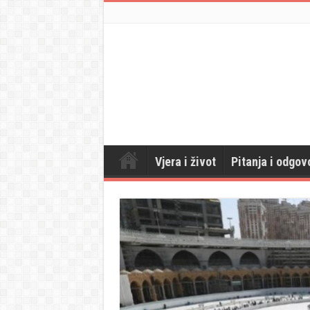
Vjera i život
Pitanja i odgov