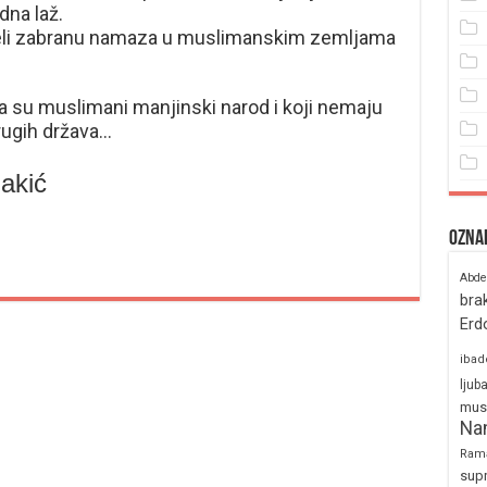
dna laž.
veli zabranu namaza u muslimanskim zemljama
a su muslimani manjinski narod i koji nemaju
rugih država…
akić
Ozna
Abde
bra
Erd
ibad
ljub
mus
Na
Ram
sup