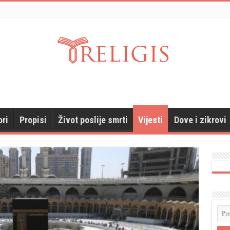
ori
Propisi
Život poslije smrti
Vijesti
Dove i zikrovi