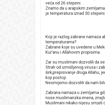
veća od 26 stepeni.
Znamo da u arapskim zemljama, 
je temperatura iznad 30 stepeni
Koji je razlog zabrane namaza a
temperaturama?
Zabrane koje su uvedene u Meku
Kur’anu i Allahovim propisima.
Zar su muslimani dozvolili da se
Strah od izmišljenog virusa i z
širk,prepisivanje druga Allahu, je
koji postoji.
Nesmijemo dozvoliti da nam bilo
Zabrana namaza u zemljama gdje 
nose muslimanska imena, znajte
Muslimani nikako nijesu smjeli d