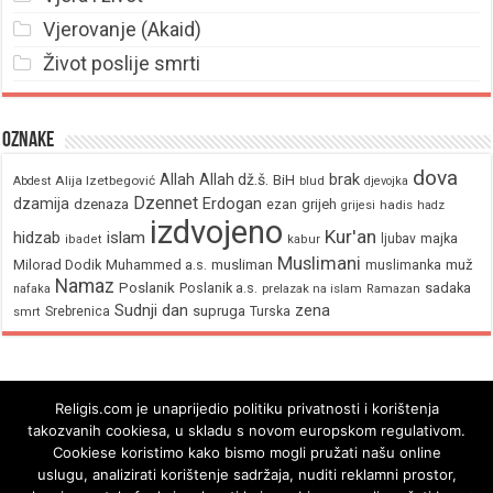
Vjerovanje (Akaid)
Život poslije smrti
Oznake
dova
brak
Allah
Allah dž.š.
BiH
Alija Izetbegović
Abdest
blud
djevojka
Dzennet
Erdogan
dzamija
dzenaza
ezan
grijeh
hadis
grijesi
hadz
izdvojeno
Kur'an
hidzab
islam
majka
ljubav
ibadet
kabur
Muslimani
Milorad Dodik
Muhammed a.s.
musliman
muž
muslimanka
Namaz
Poslanik
Poslanik a.s.
sadaka
nafaka
prelazak na islam
Ramazan
Sudnji dan
zena
supruga
Srebrenica
Turska
smrt
Religis.com je unaprijedio politiku privatnosti i korištenja
takozvanih cookiesa, u skladu s novom europskom regulativom.
Cookiese koristimo kako bismo mogli pružati našu online
uslugu, analizirati korištenje sadržaja, nuditi reklamni prostor,