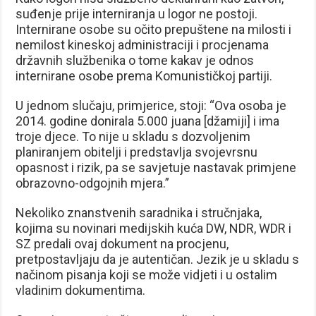
suđenje prije interniranja u logor ne postoji.
Internirane osobe su očito prepuštene na milosti i
nemilost kineskoj administraciji i procjenama
državnih službenika o tome kakav je odnos
internirane osobe prema Komunističkoj partiji.
U jednom slučaju, primjerice, stoji: “Ova osoba je
2014. godine donirala 5.000 juana [džamiji] i ima
troje djece. To nije u skladu s dozvoljenim
planiranjem obitelji i predstavlja svojevrsnu
opasnost i rizik, pa se savjetuje nastavak primjene
obrazovno-odgojnih mjera.”
Nekoliko znanstvenih saradnika i stručnjaka,
kojima su novinari medijskih kuća DW, NDR, WDR i
SZ predali ovaj dokument na procjenu,
pretpostavljaju da je autentičan. Jezik je u skladu s
načinom pisanja koji se može vidjeti i u ostalim
vladinim dokumentima.