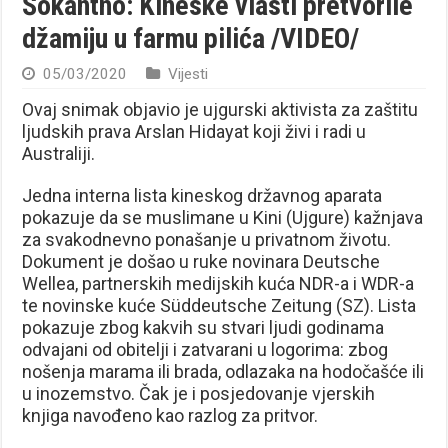
Šokantno: Kineske vlasti pretvorile
džamiju u farmu pilića /VIDEO/
05/03/2020
Vijesti
Ovaj snimak objavio je ujgurski aktivista za zaštitu
ljudskih prava Arslan Hidayat koji živi i radi u
Australiji.
Jedna interna lista kineskog državnog aparata
pokazuje da se muslimane u Kini (Ujgure) kažnjava
za svakodnevno ponašanje u privatnom životu.
Dokument je došao u ruke novinara Deutsche
Wellea, partnerskih medijskih kuća NDR-a i WDR-a
te novinske kuće Süddeutsche Zeitung (SZ). Lista
pokazuje zbog kakvih su stvari ljudi godinama
odvajani od obitelji i zatvarani u logorima: zbog
nošenja marama ili brada, odlazaka na hodočašće ili
u inozemstvo. Čak je i posjedovanje vjerskih
knjiga navođeno kao razlog za pritvor.