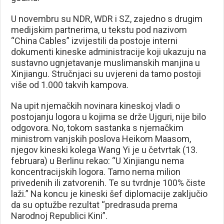
U novembru su NDR, WDR i SZ, zajedno s drugim
medijskim partnerima, u tekstu pod nazivom
“China Cables” izvijestili da postoje interni
dokumenti kineske administracije koji ukazuju na
sustavno ugnjetavanje muslimanskih manjina u
Xinjiangu. Stručnjaci su uvjereni da tamo postoji
više od 1.000 takvih kampova.
Na upit njemačkih novinara kineskoj vladi o
postojanju logora u kojima se drže Ujguri, nije bilo
odgovora. No, tokom sastanka s njemačkim
ministrom vanjskih poslova Heikom Maasom,
njegov kineski kolega Wang Yi je u četvrtak (13.
februara) u Berlinu rekao: “U Xinjiangu nema
koncentracijskih logora. Tamo nema milion
privedenih ili zatvorenih. Te su tvrdnje 100% čiste
laži.” Na koncu je kineski šef diplomacije zaključio
da su optužbe rezultat “predrasuda prema
Narodnoj Republici Kini”.