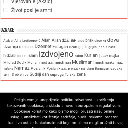
Vjerovanje (Akaid)
Život poslije smrti
Oznake
dova
brak
Allah
Allah dž.š.
BiH
Alija Izetbegović
Abdest
blud
djevojka
Dzennet
Erdogan
dzamija
dzenaza
ezan
grijeh
hadis
grijesi
hadz
izdvojeno
Kur'an
hidzab
islam
majka
ljubav
ibadet
kabur
Muslimani
Milorad Dodik
Muhammed a.s.
musliman
muž
muslimanka
Namaz
Poslanik
Poslanik a.s.
sadaka
nafaka
prelazak na islam
Ramazan
Sudnji dan
zena
supruga
Srebrenica
Turska
smrt
Religis.com je unaprijedio politiku privatnosti i korištenja
takozvanih cookiesa, u skladu s novom europskom regulativom.
Cookiese koristimo kako bismo mogli pružati našu online
uslugu, analizirati korištenje sadržaja, nuditi reklamni prostor,
kao i za ostale funkcionalnosti koje ne bismo mogli pružati bez