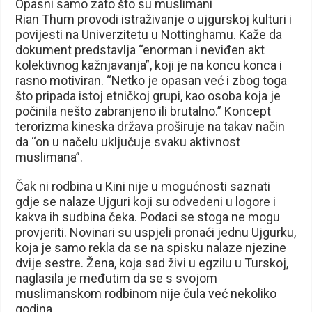
Opasni samo zato što su muslimani
Rian Thum provodi istraživanje o ujgurskoj kulturi i
povijesti na Univerzitetu u Nottinghamu. Kaže da
dokument predstavlja “enorman i neviđen akt
kolektivnog kažnjavanja”, koji je na koncu konca i
rasno motiviran. “Netko je opasan već i zbog toga
što pripada istoj etničkoj grupi, kao osoba koja je
počinila nešto zabranjeno ili brutalno.” Koncept
terorizma kineska država proširuje na takav način
da “on u načelu uključuje svaku aktivnost
muslimana”.
Čak ni rodbina u Kini nije u mogućnosti saznati
gdje se nalaze Ujguri koji su odvedeni u logore i
kakva ih sudbina čeka. Podaci se stoga ne mogu
provjeriti. Novinari su uspjeli pronaći jednu Ujgurku,
koja je samo rekla da se na spisku nalaze njezine
dvije sestre. Žena, koja sad živi u egzilu u Turskoj,
naglasila je međutim da se s svojom
muslimanskom rodbinom nije čula već nekoliko
godina.