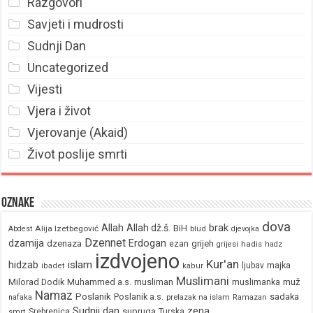
Razgovori
Savjeti i mudrosti
Sudnji Dan
Uncategorized
Vijesti
Vjera i život
Vjerovanje (Akaid)
Život poslije smrti
Oznake
dova
brak
Allah
Allah dž.š.
BiH
Alija Izetbegović
Abdest
blud
djevojka
Dzennet
Erdogan
dzamija
dzenaza
ezan
grijeh
hadis
grijesi
hadz
izdvojeno
Kur'an
hidzab
islam
majka
ljubav
ibadet
kabur
Muslimani
Milorad Dodik
Muhammed a.s.
musliman
muž
muslimanka
Namaz
Poslanik
Poslanik a.s.
sadaka
nafaka
prelazak na islam
Ramazan
Sudnji dan
zena
supruga
Srebrenica
Turska
smrt