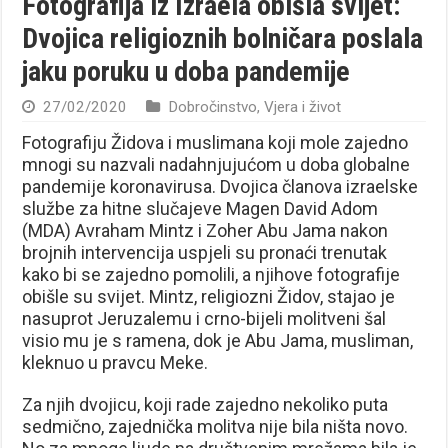
Fotografija iz Izraela obišla svijet:
Dvojica religioznih bolničara poslala
jaku poruku u doba pandemije
27/02/2020
Dobročinstvo
,
Vjera i život
Fotografiju Židova i muslimana koji mole zajedno
mnogi su nazvali nadahnjujućom u doba globalne
pandemije koronavirusa. Dvojica članova izraelske
službe za hitne slučajeve Magen David Adom
(MDA) Avraham Mintz i Zoher Abu Jama nakon
brojnih intervencija uspjeli su pronaći trenutak
kako bi se zajedno pomolili, a njihove fotografije
obišle su svijet. Mintz, religiozni Židov, stajao je
nasuprot Jeruzalemu i crno-bijeli molitveni šal
visio mu je s ramena, dok je Abu Jama, musliman,
kleknuo u pravcu Meke.
Za njih dvojicu, koji rade zajedno nekoliko puta
sedmično, zajednička molitva nije bila ništa novo.