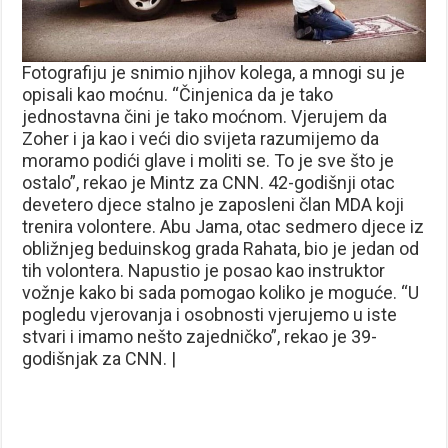
Fotografiju je snimio njihov kolega, a mnogi su je
opisali kao moćnu. “Činjenica da je tako
jednostavna čini je tako moćnom. Vjerujem da
Zoher i ja kao i veći dio svijeta razumijemo da
moramo podići glave i moliti se. To je sve što je
ostalo”, rekao je Mintz za CNN. 42-godišnji otac
devetero djece stalno je zaposleni član MDA koji
trenira volontere. Abu Jama, otac sedmero djece iz
obližnjeg beduinskog grada Rahata, bio je jedan od
tih volontera. Napustio je posao kao instruktor
vožnje kako bi sada pomogao koliko je moguće. “U
pogledu vjerovanja i osobnosti vjerujemo u iste
stvari i imamo nešto zajedničko”, rekao je 39-
godišnjak za CNN. |